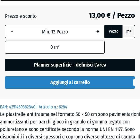
40
mm
13,00 € / Pezzo
Prezzo e sconto
Antracite
La
-
+
Pezzo
m²
dimensione
selezionata,
Grigio
+ 0,50 €
0
m²
evidenziata
grafite
in blu,
viene
Planner superficie – definisci l’area
utilizzata
Verde
per il
+ 0,50 €
tiglio
Aggiungi al carrello
calcolo del
fabbisogno
(salvo
EAN:
diversa
4251469362840
| Articolo n.:
6284
Le piastrelle antitrauma nel formato 50 × 50 cm sono pavimentazioni
indicazione
ammortizzanti per parchi gioco in granulo di gomma legato con
nei dati del
poliuretano e sono certificate secondo la norma UNI EN 1177. Sono
prodotto).
disponibili in diversi spessori e coprono diverse altezze di caduta. Il