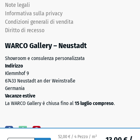
media
Note legali
Permeabilità
(0,8–
all'acqua
Informativa sulla privacy
3,0
(EN 12616) –
Condizioni generali di vendita
mm),
Scala 5 =
Diritto di recesso
legati
Infiltrazione
ca. 1000
con
WARCO Gallery – Neustadt
mm/h (1000
poliuretano.
l/h/m²)
La
Showroom e consulenza personalizzata
composizione
Resistenza
Indirizzo
chimica
allo
Klemmhof 9
è
scivolamento
67433 Neustadt an der Weinstraße
una
(EN 16165) –
Germania
Valore scala
miscela
Vacanze estive
4 = angolo
di
La WARCO Gallery è chiusa fino al
15 luglio compreso
.
medio di
gomma
accettazione
naturale
ca. 16°,
(NR)
gruppo R10
e
52,00 € / 4 Pezzo / m²
gomma
Isolamento
13,00 € /