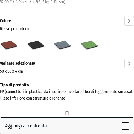
52,00 € / 4 Pezzo / m²
(
6,15
kg
/ Pezzo)
Colore
Rosso pomodoro
Rosso
Antracite
Grigio
Verde
pomodoro
grafite
tiglio
(active)
Ulteriori
Variante selezionata
informazioni
sui
50 x 50 x 4 cm
colori?
Dimensioni
Tipo di prodotto
per
Mostra
FP (connettori in plastica da inserire o incollare | bordi leggermente smussati
la
la
| lato inferiore con struttura drenante)
spedizione
palette
500
colori
x
Rosso
500
Aggiungi al confronto
(active)
pomodoro
x