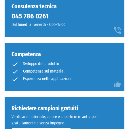
Singole piastrelle possono essere sostituite facilmente quando
residua dopo
ancora
a
Consulenza tecnica
24 ore di
necessario.
stato
distanza
scarico (BS
045 786 0261
selezionato
e
7188)
alcun
Dal lunedì al venerdì · 8:00–17:00
adatto
prodotto
Densità
a
apparente
per
creare
- valore
il
accenti
scala 1 =
confronto.
cromatici
Competenza
fino a 780
netti.
kg/m³
Sviluppo del prodotto
Competenza sui materiali
Smorzamento
Materiale
Esperienza nelle applicazioni
di urti,
–
vibrazioni e
Componenti
rumori da
e
calpestio –
Valore scala 4
struttura
Richiedere campioni gratuiti
=
Verificare materiale, colore e superficie in anticipo –
attenuazione
gratuitamente e senza impegno.
forte
Questo