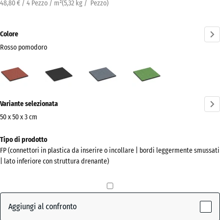
48,80 € / 4 Pezzo / m²
(
5,32
kg
/ Pezzo)
Colore
Rosso pomodoro
Rosso
Antracite
Grigio
Verde
pomodoro
grafite
tiglio
(active)
Ulteriori
Variante selezionata
informazioni
sui
50 x 50 x 3 cm
colori?
Dimensioni
Tipo di prodotto
per
Mostra
FP (connettori in plastica da inserire o incollare | bordi leggermente smussati
la
la
| lato inferiore con struttura drenante)
spedizione
palette
500
colori
x
Rosso
500
Aggiungi al confronto
(active)
pomodoro
x