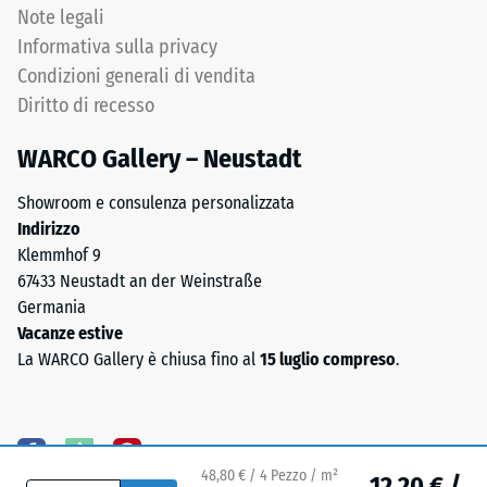
media
Note legali
Permeabilità
(0,8–
all'acqua
Informativa sulla privacy
3,0
(EN 12616) –
Condizioni generali di vendita
mm),
Scala 5 =
Diritto di recesso
legati
Infiltrazione
ca. 1000
con
WARCO Gallery – Neustadt
mm/h (1000
poliuretano.
l/h/m²)
La
Showroom e consulenza personalizzata
composizione
Resistenza
Indirizzo
chimica
allo
Klemmhof 9
è
scivolamento
67433 Neustadt an der Weinstraße
una
(EN 16165) –
Germania
Valore scala
miscela
Vacanze estive
4 = angolo
di
La WARCO Gallery è chiusa fino al
15 luglio compreso
.
medio di
gomma
accettazione
naturale
ca. 16°,
(NR)
gruppo R10
e
48,80 € / 4 Pezzo / m²
gomma
Isolamento
12,20 € /