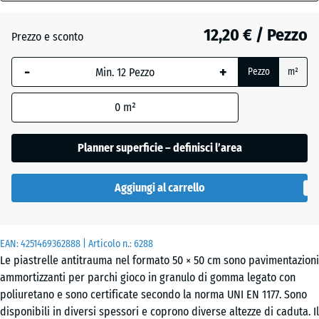
30
mm
12,20 € / Pezzo
Prezzo e sconto
Antracite
La
-
+
Pezzo
m²
dimensione
selezionata,
Grigio
+ 0,50 €
0
m²
evidenziata
grafite
in blu,
viene
Planner superficie – definisci l’area
utilizzata
Verde
per il
+ 0,50 €
tiglio
Aggiungi al carrello
calcolo del
fabbisogno
(salvo
EAN:
diversa
4251469362888
| Articolo n.:
6288
Le piastrelle antitrauma nel formato 50 × 50 cm sono pavimentazioni
indicazione
ammortizzanti per parchi gioco in granulo di gomma legato con
nei dati del
poliuretano e sono certificate secondo la norma UNI EN 1177. Sono
prodotto).
disponibili in diversi spessori e coprono diverse altezze di caduta. Il