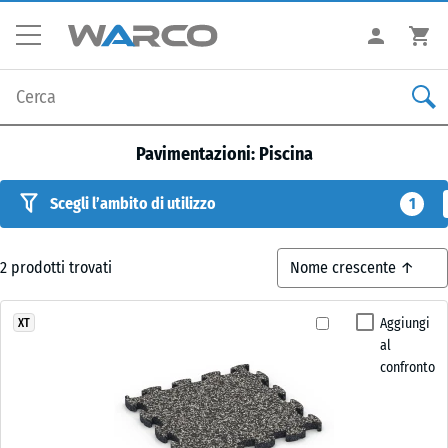
Pavimentazioni: Piscina
Scegli l’ambito di utilizzo
1
2
prodotti trovati
Aggiungi
XT
al
confronto