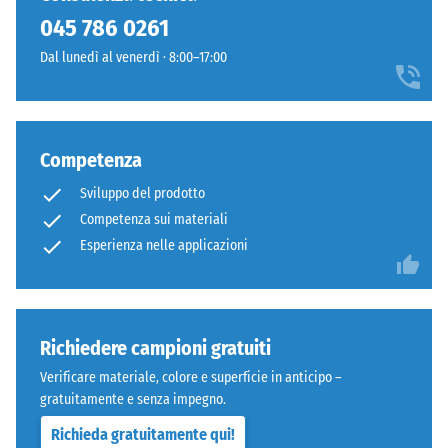
stato
045 786 0261
selezionato
alcun
Dal lunedì al venerdì · 8:00–17:00
prodotto
per
il
confronto.
Competenza
Sviluppo del prodotto
Competenza sui materiali
Esperienza nelle applicazioni
Richiedere campioni gratuiti
Verificare materiale, colore e superficie in anticipo –
gratuitamente e senza impegno.
Richieda gratuitamente qui!