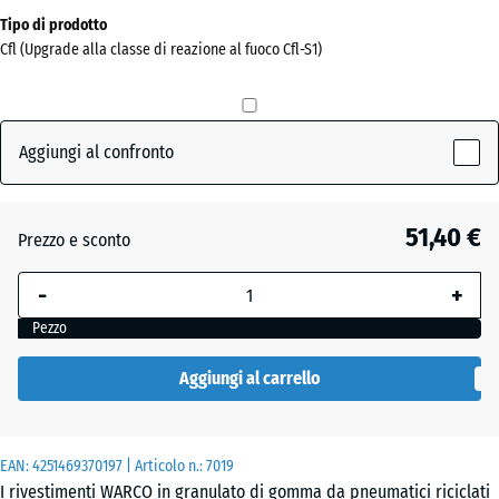
Dimensioni
Tipo di prodotto
per
Cfl (Upgrade alla classe di reazione al fuoco Cfl-S1)
la
spedizione
0
x
Aggiungi al confronto
0
x
30
51,40 €
Prezzo e sconto
mm
-
+
La
dimensione
Pezzo
selezionata,
evidenziata
Aggiungi al carrello
in blu,
viene
utilizzata
EAN:
4251469370197
| Articolo n.:
7019
per il
I rivestimenti WARCO in granulato di gomma da pneumatici riciclati