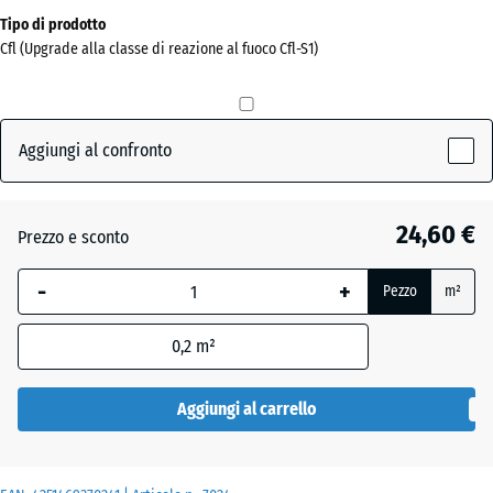
Dimensioni
Tipo di prodotto
per
Cfl (Upgrade alla classe di reazione al fuoco Cfl-S1)
la
spedizione
0
x
Aggiungi al confronto
0
x
15
24,60 €
Prezzo e sconto
mm
-
+
La
Pezzo
m²
dimensione
selezionata,
0,2
m²
evidenziata
in blu,
Aggiungi al carrello
viene
utilizzata
per il