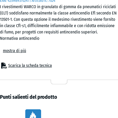
EAN:
4251469370241
| Articolo n.:
7024
calcolo del
I rivestimenti WARCO in granulato di gomma da pneumatici riciclati
fabbisogno
(ELT) soddisfano normalmente la classe antincendio Efl secondo EN
(salvo
13501-1. Con questa opzione il medesimo rivestimento viene fornito
diversa
in classe Cfl-s1, difficilmente infiammabile e con ridotta emissione
indicazione
di fumo, per progetti con requisiti antincendio superiori.
nei dati del
Normativa antincendio
prodotto).
La classe Cfl-s1 viene richiesta in edifici pubblici e commerciali
mostra di più
come alberghi, scuole, palestre, sale eventi e aree ricreative per
DZ
bambini. La necessità della classificazione viene definita dal
1,5
progettista antincendio o dal responsabile del progetto in base alla
cm
Scarica la scheda tecnica
destinazione d'uso e alle prescrizioni applicabili.
Classe Cfl-s1 ottenuta in produzione
Il passaggio da Efl a Cfl-s1 viene realizzato durante la produzione
DZ
aggiungendo un ritardante di fiamma al granulato di gomma e al
1
+ 14,20 €
legante poliuretanico. L'additivo viene incorporato nella miscela
cm
Punti salienti del prodotto
prima della pressatura e non può essere applicato
successivamente. Per questo motivo la versione Cfl-s1 deve essere
Caratteristiche
specificata al momento dell'ordine.
DZ