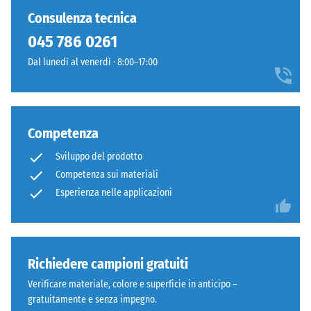
ancora
Consulenza tecnica
stato
045 786 0261
selezionato
alcun
Dal lunedì al venerdì · 8:00–17:00
prodotto
per
il
confronto.
Competenza
Sviluppo del prodotto
Competenza sui materiali
Esperienza nelle applicazioni
Richiedere campioni gratuiti
Verificare materiale, colore e superficie in anticipo –
gratuitamente e senza impegno.