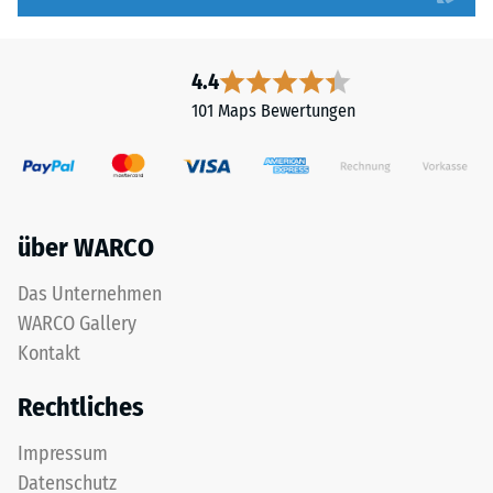
und
Aufbau
4.4
101 Maps Bewertungen
ALLESDICHT
ist
eine
polymermodifizierte
Dispersion
über WARCO
auf
Basis
Das Unternehmen
von
WARCO Gallery
gemahlenem
Kautschuk.
Kontakt
Das
Rechtliches
Produkt
ist
Impressum
lösemittelfrei
Datenschutz
und