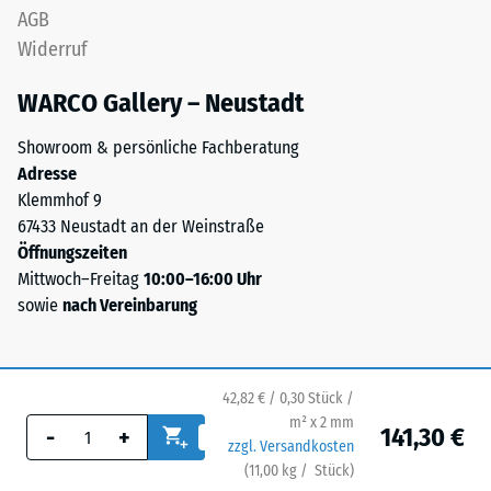
kann
AGB
bei
Widerruf
Bedarf
mit
WARCO Gallery – Neustadt
Wasser
Showroom & persönliche Fachberatung
verdünnt
Adresse
werden.
Klemmhof 9
Im
67433 Neustadt an der Weinstraße
Lieferzustand
Öffnungszeiten
hat
Mittwoch–Freitag
10:00–16:00 Uhr
es
sowie
nach Vereinbarung
eine
honigartige
Viskosität
und
42,82 € / 0,30 Stück /
bildet
m² x 2 mm
141,30 €
-
+
nach
zzgl. Versandkosten
dem
(
11,00
kg
/ Stück)
Ihr sicherer Bodenbelag.
Trocknen