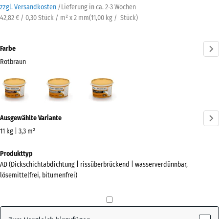
zzgl. Versandkosten
/
Lieferung in ca.
2-3 Wochen
42,82 € / 0,30 Stück / m² x 2 mm
(
11,00
kg
/ Stück)
Farbe
Rotbraun
Rotbraun
Grau
Schwarz
(active)
Mehr
Ausgewählte Variante
Informationen
zu
11 kg | 3,3 m²
den
Abmessungen
Produkttyp
Farben?
für
AD (Dickschichtabdichtung | rissüberbrückend | wasserverdünnbar,
den
Farbpalette
lösemittelfrei, bitumenfrei)
Versand
anzeigen
346
(active)
Rotbraun
x
266