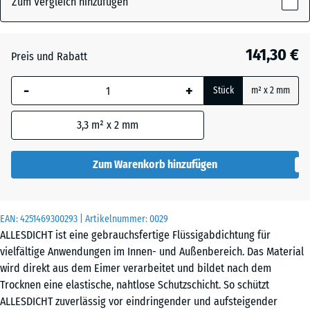
Zum Vergleich hinzufügen
x
241
Grau
mm
141,30 €
Preis und Rabatt
Die gewählte, blau
Schwarz
- 8,70 €
-
+
Stück
m² x 2 mm
umrandete
Abmessung wird
3,3
m² x 2 mm
(sofern in den
Produktdaten nicht
anders angegeben)
Zum Warenkorb hinzufügen
für die
Bedarfsberechnung
verwendet.
EAN:
4251469300293
| Artikelnummer:
0029
ALLESDICHT ist eine gebrauchsfertige Flüssigabdichtung für
11
vielfältige Anwendungen im Innen- und Außenbereich. Das Material
kg
wird direkt aus dem Eimer verarbeitet und bildet nach dem
|
Trocknen eine elastische, nahtlose Schutzschicht. So schützt
3,3
ALLESDICHT zuverlässig vor eindringender und aufsteigender
m²