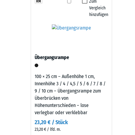
Himmelblau
Zum
RM
Fallschutzplatten aus dem Verband.
Rutschfe
Vergleich
zeigt
Abriebf
hinzufügen
Pflege und Nutzung
sich
als
Wasserdu
Die Fallschutzplatten sind rutschhemmend, wasserdur
heller,
Rutschh
oder mit einem Hochdruckreiniger gereinigt werden. 
klarer
austauschen. Dadurch bleibt der Belag pflegeleicht u
Blauton
Wärmedä
mit
Frostbe
Übergangsrampe
freundlichem
Druckf
Charakter,
der
-
100 × 25 cm – Außenhöhe 1 cm,
Spielbereichen
Innenhöhe 3 / 4 / 4,5 / 5 / 6 / 7 / 8 /
Skale
und
9 / 10 cm – Übergangsrampe zum
2
Freiluftanlagen
Überbrücken von
eine
=
Höhenunterschieden – lose
einladende
verlegbar oder verklebbar
ca.
Note
23,20 € / Stück
0,75
verleiht.
23,20 € / lfd. m.
mm