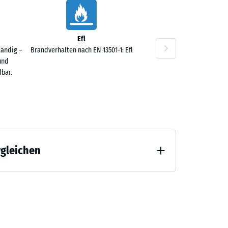
Efl
tändig –
Brandverhalten nach EN 13501-1: Efl
0 €
und
bar.
rgleichen
0 €
 Entlastung (BS 7188)
ng