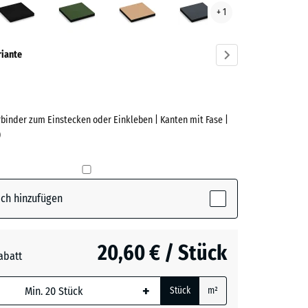
+ 1
ve)
riante
rbinder zum Einstecken oder Einkleben | Kanten mit Fase |
e
)
(active)
blau
ch hinzufügen
t
- 3,00 €
20,60 € / Stück
abatt
e, blau
n
- 1,70 €
+
Stück
m²
 wird