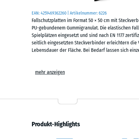
EAN:
4251469362260
| Artikelnummer:
6226
Fallschutzplatten im Format 50 × 50 cm mit Steckve
PU-gebundenem Gummigranulat. Die elastischen Falls
Spielplätzen eingesetzt und sind nach EN 1177 zertifi
seitlich eingesetzten Steckverbinder erleichtern die
Lebensdauer der Fläche. Bei Bedarf lassen sich einz
Einsatzbereiche
mehr anzeigen
Fallschutzplatten mit Steckverbindern werden überall
geschützt werden sollen. Typische Einsatzorte sind S
Wippen, Balancierstrecken, Klettergeräte oder kombi
auf öffentlichen und privaten Spielplätzen. Auch in E
kann der sichere Bodenbelag eingesetzt werden.
Aufbau und Material
Produkt-Highlights
Die Fallschutzplatte besteht aus PU-gebundenem ELT-