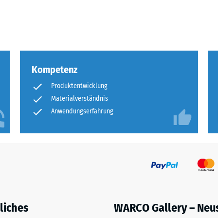
eibende
llung
Kompetenz
en
Produktentwicklung
stung
Materialverständnis
Anwendungserfahrung
liches
WARCO Gallery – Neu