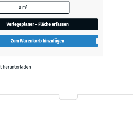
den
0
m²
ige
+ 0,50 €
en nicht
gegeben)
Verlegeplaner – Fläche erfassen
Schiefergrau
rechnung
Zum Warenkorb hinzufügen
Ziegelrot
- 2,80 €
t herunterladen
0 €