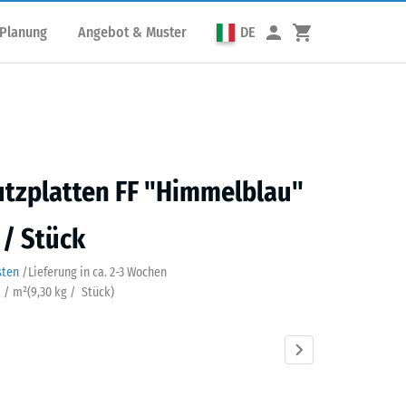
 Planung
Angebot & Muster
DE
utzplatten FF "Himmelblau"
 / Stück
sten
/
Lieferung in ca.
2-3 Wochen
k / m²
(
9,30
kg
/ Stück)
elblau
Anthrazit
Grasgrün
Sandbeige
Schiefergrau