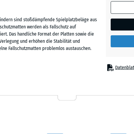
(sofern in 
Sandbe
Produktdat
rbindern sind stoßdämpfende Spielplatzbeläge aus
anders an
chutzmatten werden als Fallschutz auf
für die
ziert. Das handliche Format der Platten sowie die
Bedarfsbe
 Verlegung und erhöhen die Stabilität und
verwendet.
elne Fallschutzmatten problemlos austauschen.
50
x
Datenblat
50
 dort eingesetzt, wo Kinder vor Sturzverletzungen
x 6
pielgeräte auf Kinderspielplätzen, etwa Rutschen,
cm
nierte Spielanlagen in Kindergärten, Schulen sowie
inrichtungen für Therapie, Rehabilitation und Pflege
50
x
50
- 7,5
x 3
Gummigranulat. ELT steht für „End of Life Tyres“
cm