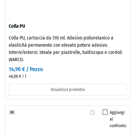
-
di
valore
nuova
scala
produzione.
Colla PU
La
2
superficie
=
Colla PU, cartuccia da 310 ml. Adesivo poliuretanico a
mantiene
elasticità permanente con elevato potere adesivo.
780
una
Interni/esterni. Ideale per piastrelle, battiscopa e cordoli
struttura
a
WARCO.
a
840
14,90 € / Pezzo
pori
kg/m³
48,06 € / l
aperti.
Lo
Visualizza prodotto
strato
inferiore
è
/ 5
Aggiungi
XX
formato
al
da
confronto
granulato
ELT