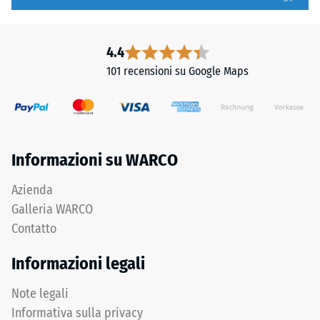
superiori
1
mediante
a
l'incastro.
5,
4.4
Denti
in
101 recensioni su Google Maps
arrotondati
cui
assicurano
ogni
distribuzione
valore
uniforme
della
dei
scala
Informazioni su WARCO
carichi.
corrisponde
Senza
a
Azienda
fase
un
Galleria WARCO
la
intervallo
Contatto
fuga
di
rimane
densità
Informazioni legali
invisibile:
specifico.
superficie
Ad
Note legali
continua
esempio,
Informativa sulla privacy