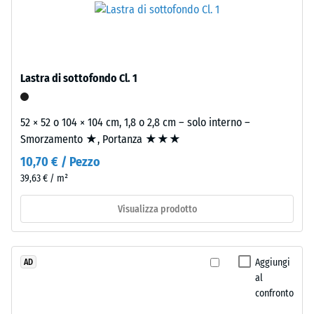
La
nero
densità
e
apparente
pulito
di
di
Lastra di sottofondo Cl. 1
un
granulometria
materiale
media,
descrive
legato
52 × 52 o 104 × 104 cm, 1,8 o 2,8 cm – solo interno –
il
con
Smorzamento ★, Portanza ★★★
rapporto
poliuretano.
10,70 € / Pezzo
tra
ELT
39,63 € / m²
la
significa
sua
"End
Visualizza prodotto
massa
of
e
Life
il
Tyres".
Aggiungi
AD
suo
Lo
al
volume
strato
confronto
totale,
portante