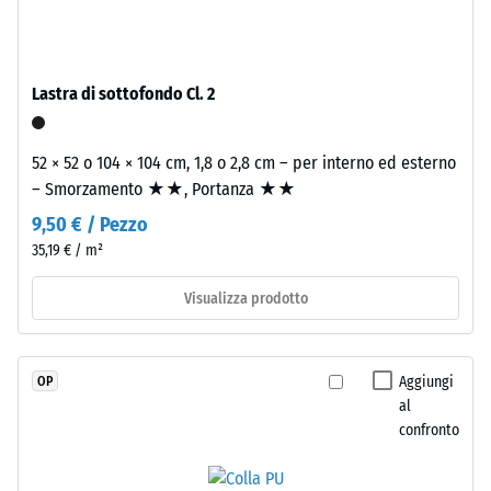
colorato
Valore scala
in
4 = angolo
massa
medio di
e
accettazione
Lastra di sottofondo Cl. 2
legato
ca. 16°,
gruppo R10
con
52 × 52 o 104 × 104 cm, 1,8 o 2,8 cm – per interno ed esterno
poliuretano
Isolamento
– Smorzamento ★★, Portanza ★★
stabilizzato
termico –
ai
9,50 € / Pezzo
Valore scala
raggi
3 =
35,19 € / m²
UV.
Conduttività
L'EPDM
termica ca.
Visualizza prodotto
0,11 W/(m·K)
è
una
Resistente
gomma
Aggiungi
OP
al gelo
etilene-
al
Densità
propilene-
confronto
apparente
diene
monomero