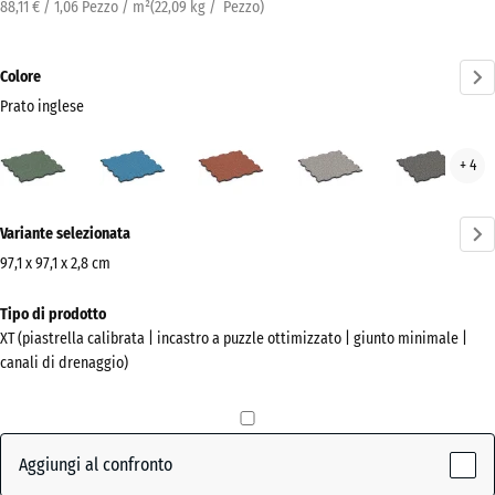
88,11 € / 1,06 Pezzo / m²
(
22,09
kg
/ Pezzo)
Colore
Prato inglese
Prato
Atlantico
Etna
Granito
Gran
+ 4
inglese
grigio
grig
(active)
scur
Ulteriori
Variante selezionata
informazioni
sui
97,1 x 97,1 x 2,8 cm
colori?
Dimensioni
Tipo di prodotto
per
Mostra
XT (piastrella calibrata | incastro a puzzle ottimizzato | giunto minimale |
la
la
canali di drenaggio)
spedizione
palette
1010
colori
x
Prato
1010
Aggiungi al confronto
(active)
inglese
x