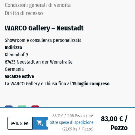
e
il
Condizioni generali di vendita
omogenea.
valore
Diritto di recesso
di
scala
WARCO Gallery – Neustadt
Struttura
2
del
rappresenta
Showroom e consulenza personalizzata
lato
una
Indirizzo
inferiore
densità
Klemmhof 9
apparente
67433 Neustadt an der Weinstraße
compresa
Germania
tra
Vacanze estive
780
La WARCO Gallery è chiusa fino al
15 luglio compreso
.
e
Il
840
lato
kg/m³.
inferiore
La
88,11 € / 1,06 Pezzo / m²
è
densità
83,00 € /
-
+
oltre spese di spedizione
dotato
fisica,
Pezzo
(
22,09
kg
/ Pezzo)
Pavimenti affidabili.
di
nota