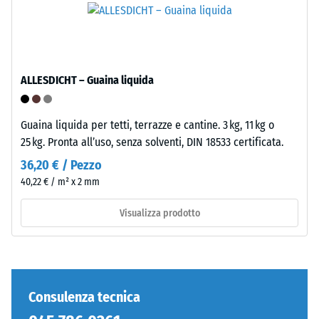
inclusi
è
tutti
pressato
i
a
pori,
densità
le
standard.
ALLESDICHT – Guaina liquida
cavità
e
Installazione
le
Guaina liquida per tetti, terrazze e cantine. 3 kg, 11 kg o
–
inclusioni
25 kg. Pronta all’uso, senza solventi, DIN 18533 certificata.
Lavorazione
d'aria.
36,20 € / Pezzo
–
Nei
40,22 € / m² x 2 mm
Montaggio
prodotti
WARCO,
Visualizza prodotto
questo
valore
è
generalmente
compreso
Consulenza tecnica
tra