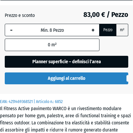
28
mm
83,00 € / Pezzo
Prezzo e sconto
Atlantico
La
-
+
Pezzo
m²
dimensione
selezionata,
Etna
0
m²
evidenziata
in blu,
viene
Planner superficie – definisci l’area
Granito
utilizzata
grigio
per il
Aggiungi al carrello
calcolo del
fabbisogno
Granito
(salvo
grigio
EAN:
diversa
4251469368521
| Articolo n.:
6852
scuro
Il Fitness Active pavimento WARCO è un rivestimento modulare
indicazione
pensato per home gym, palestre, aree di functional training e spazi
nei dati del
fitness outdoor. La combinazione tra elasticità e stabilità consente
prodotto).
di assorbire gli impatti e ridurre il rumore generato durante
Lavanda