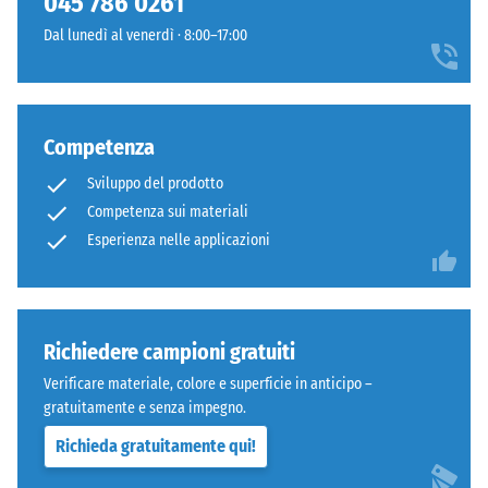
045 786 0261
600
Dal lunedì al venerdì · 8:00–17:00
e
1250
Denti
kg/m³.
arrotondati
Per
Competenza
come
rappresentare
4035,
chiaramente
Sviluppo del prodotto
ma
la
Competenza sui materiali
bordi
densità
Esperienza nelle applicazioni
squadrati
apparente
senza
di
fase.
un
Strato
prodotto
Richiedere campioni gratuiti
superiore
specifico,
in
WARCO
Verificare materiale, colore e superficie in anticipo –
sandwich
utilizza
gratuitamente e senza impegno.
stabilizza
una
Richieda gratuitamente qui!
gli
scala
elementi
da