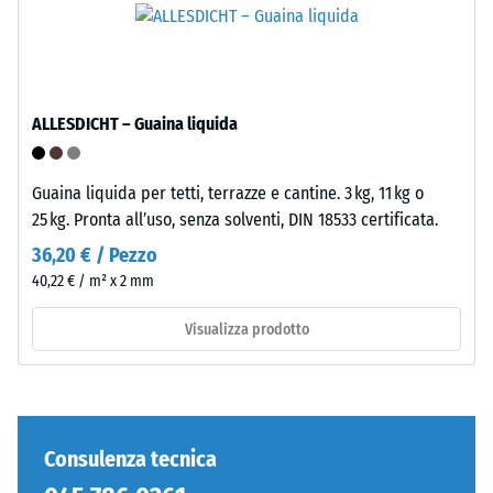
inclusi
a
tutti
densità
i
standard.
pori,
le
ALLESDICHT – Guaina liquida
Installazione
cavità
–
e
Lavorazione
le
Guaina liquida per tetti, terrazze e cantine. 3 kg, 11 kg o
–
inclusioni
25 kg. Pronta all’uso, senza solventi, DIN 18533 certificata.
Montaggio
d'aria.
36,20 € / Pezzo
Nei
40,22 € / m² x 2 mm
prodotti
WARCO,
Visualizza prodotto
questo
valore
è
generalmente
compreso
Consulenza tecnica
tra