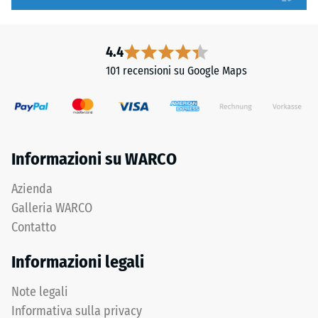
l'incastro.
1
Denti
a
arrotondati
5,
4.4
assicurano
in
101 recensioni su Google Maps
distribuzione
cui
uniforme
ogni
dei
valore
carichi.
della
Senza
scala
Informazioni su WARCO
fase
corrisponde
la
a
Azienda
fuga
un
Galleria WARCO
rimane
intervallo
Contatto
invisibile:
di
superficie
densità
Informazioni legali
continua
specifico.
e
Ad
Note legali
omogenea.
esempio,
Informativa sulla privacy