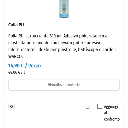
-
produzione.
valore
La
scala
superficie
Colla PU
mantiene
2
una
=
Colla PU, cartuccia da 310 ml. Adesivo poliuretanico a
struttura
elasticità permanente con elevato potere adesivo.
780
a
Interni/esterni. Ideale per piastrelle, battiscopa e cordoli
pori
a
WARCO.
aperti.
840
14,90 € / Pezzo
Lo
kg/m³
48,06 € / l
strato
inferiore
Visualizza prodotto
è
formato
da
/ 5
Aggiungi
XX
granulato
al
ELT
confronto
nero
e