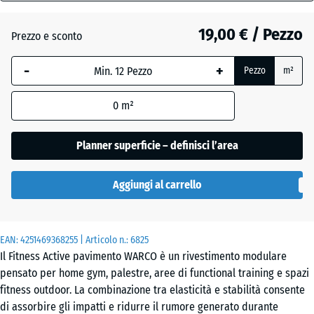
18
mm
19,00 € / Pezzo
Prezzo e sconto
Atlantico
La
-
+
Pezzo
m²
dimensione
selezionata,
Etna
0
m²
evidenziata
in blu,
viene
Planner superficie – definisci l’area
Granito
utilizzata
grigio
per il
Aggiungi al carrello
calcolo del
fabbisogno
Granito
(salvo
grigio
EAN:
diversa
4251469368255
| Articolo n.:
6825
scuro
Il Fitness Active pavimento WARCO è un rivestimento modulare
indicazione
pensato per home gym, palestre, aree di functional training e spazi
nei dati del
fitness outdoor. La combinazione tra elasticità e stabilità consente
prodotto).
Lavanda
di assorbire gli impatti e ridurre il rumore generato durante