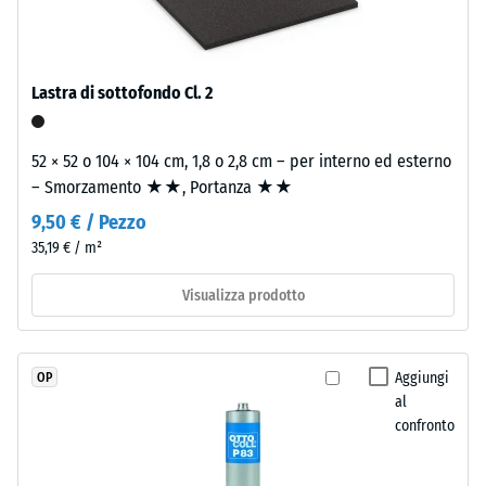
massa
Valore scala
e
4 = angolo
legato
medio di
con
accettazione
Lastra di sottofondo Cl. 2
poliuretano
ca. 16°,
gruppo R10
stabilizzato
52 × 52 o 104 × 104 cm, 1,8 o 2,8 cm – per interno ed esterno
ai
Isolamento
– Smorzamento ★★, Portanza ★★
raggi
termico –
UV.
9,50 € / Pezzo
Valore scala
L'EPDM
2 =
35,19 € / m²
è
Conduttività
una
termica ca.
Visualizza prodotto
0,12 W/(m·K)
gomma
etilene-
Resistente
propilene-
Aggiungi
OP
al gelo
diene
al
Densità
monomero
confronto
apparente
di
nuova