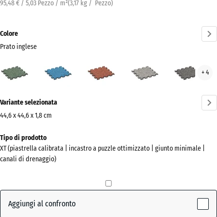
95,48 € / 5,03 Pezzo / m²
(
3,17
kg
/ Pezzo)
Colore
Prato inglese
Prato
Atlantico
Etna
Granito
Gran
+ 4
inglese
grigio
grig
(active)
scur
Ulteriori
Variante selezionata
informazioni
sui
44,6 x 44,6 x 1,8 cm
colori?
Dimensioni
Tipo di prodotto
per
Mostra
XT (piastrella calibrata | incastro a puzzle ottimizzato | giunto minimale |
la
la
canali di drenaggio)
spedizione
palette
485
colori
x
Prato
485
Aggiungi al confronto
(active)
inglese
x