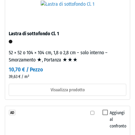
La
pulito
densità
di
apparente
granulometria
di
media,
Lastra di sottofondo Cl. 1
un
legato
materiale
con
descrive
poliuretano.
52 × 52 o 104 × 104 cm, 1,8 o 2,8 cm – solo interno –
il
ELT
Smorzamento ★, Portanza ★★★
rapporto
significa
10,70 € / Pezzo
tra
"End
39,63 € / m²
la
of
sua
Life
Visualizza prodotto
massa
Tyres".
e
Lo
il
strato
Aggiungi
AD
suo
portante
al
volume
è
confronto
totale,
pressato