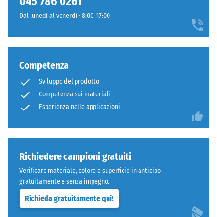
045 786 0261
600
Dal lunedì al venerdì · 8:00–17:00
Denti
e
arrotondati
1250
come
kg/m³.
4035,
Per
Competenza
ma
rappresentare
bordi
chiaramente
Sviluppo del prodotto
squadrati
la
Competenza sui materiali
senza
densità
Esperienza nelle applicazioni
fase.
apparente
Strato
di
superiore
un
in
prodotto
Richiedere campioni gratuiti
sandwich
specifico,
stabilizza
WARCO
Verificare materiale, colore e superficie in anticipo –
gli
utilizza
gratuitamente e senza impegno.
elementi
una
Richieda gratuitamente qui!
superiori
scala
mediante
da