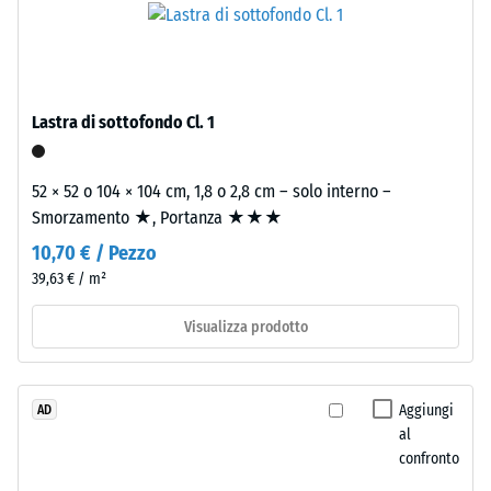
La
granulometria
densità
media,
apparente
legato
di
con
Lastra di sottofondo Cl. 1
un
poliuretano.
materiale
ELT
descrive
significa
52 × 52 o 104 × 104 cm, 1,8 o 2,8 cm – solo interno –
il
"End
Smorzamento ★, Portanza ★★★
rapporto
of
10,70 € / Pezzo
tra
Life
39,63 € / m²
la
Tyres".
sua
Lo
Visualizza prodotto
massa
strato
e
portante
il
è
Aggiungi
AD
suo
pressato
al
volume
a
confronto
totale,
densità