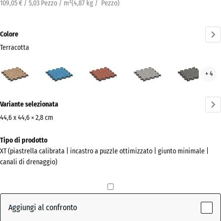
109,05 € / 5,03 Pezzo / m²
(
4,87
kg
/ Pezzo)
Colore
Terracotta
Terracotta
Atlantico
Etna
Granito
Gran
+ 4
(active)
grigio
grig
scur
Ulteriori
Variante selezionata
informazioni
sui
44,6 x 44,6 × 2,8 cm
colori?
Dimensioni
Tipo di prodotto
per
Mostra
XT (piastrella calibrata | incastro a puzzle ottimizzato | giunto minimale |
la
la
canali di drenaggio)
spedizione
palette
485
colori
x
(active)
Terracotta
485
Aggiungi al confronto
x