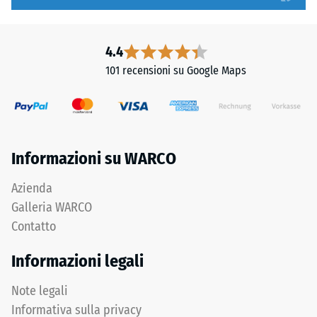
arrotondati
1
assicurano
a
distribuzione
5,
4.4
uniforme
in
101 recensioni su Google Maps
dei
cui
carichi.
ogni
Senza
valore
fase
della
la
scala
Informazioni su WARCO
fuga
corrisponde
rimane
a
Azienda
invisibile:
un
Galleria WARCO
superficie
intervallo
Contatto
continua
di
e
densità
Informazioni legali
omogenea.
specifico.
Ad
Note legali
esempio,
Informativa sulla privacy
Struttura