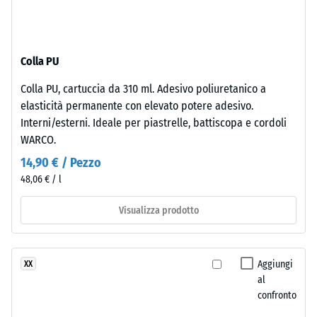
-
superficie
valore
mantiene
scala
una
Colla PU
struttura
2
a
=
Colla PU, cartuccia da 310 ml. Adesivo poliuretanico a
pori
elasticità permanente con elevato potere adesivo.
780
aperti.
Interni/esterni. Ideale per piastrelle, battiscopa e cordoli
Lo
a
WARCO.
strato
840
14,90 € / Pezzo
inferiore
kg/m³
48,06 € / l
è
formato
Visualizza prodotto
da
granulato
ELT
/ 5
Aggiungi
XX
nero
al
e
confronto
pulito
di