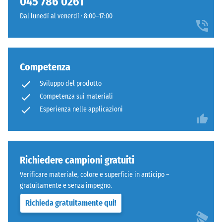
045 786 0261
arrotondati
600
Dal lunedì al venerdì · 8:00–17:00
come
e
4035,
1250
ma
kg/m³.
bordi
Per
Competenza
squadrati
rappresentare
senza
chiaramente
Sviluppo del prodotto
fase.
la
Competenza sui materiali
Strato
densità
Esperienza nelle applicazioni
superiore
apparente
in
di
sandwich
un
stabilizza
prodotto
Richiedere campioni gratuiti
gli
specifico,
elementi
WARCO
Verificare materiale, colore e superficie in anticipo –
superiori
utilizza
gratuitamente e senza impegno.
mediante
una
Richieda gratuitamente qui!
l'incastro.
scala
Denti
da