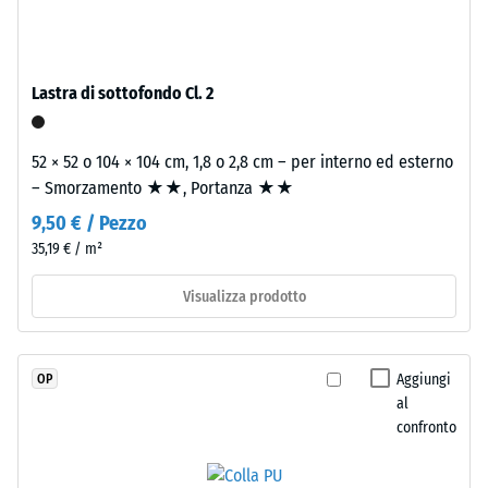
legato
Valore scala
con
4 = angolo
poliuretano
medio di
stabilizzato
accettazione
Lastra di sottofondo Cl. 2
ai
ca. 16°,
gruppo R10
raggi
52 × 52 o 104 × 104 cm, 1,8 o 2,8 cm – per interno ed esterno
UV.
Isolamento
– Smorzamento ★★, Portanza ★★
L'EPDM
termico –
è
9,50 € / Pezzo
Valore scala
una
3 =
35,19 € / m²
gomma
Conduttività
etilene-
termica ca.
Visualizza prodotto
0,11 W/(m·K)
propilene-
diene
Resistente
monomero
Aggiungi
OP
al gelo
di
al
Densità
nuova
confronto
apparente
produzione.
La