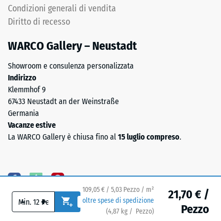
il
Condizioni generali di vendita
del
valore
lato
Diritto di recesso
di
inferiore
scala
WARCO Gallery – Neustadt
2
rappresenta
Showroom e consulenza personalizzata
una
Indirizzo
densità
Klemmhof 9
apparente
67433 Neustadt an der Weinstraße
Il
compresa
Germania
lato
tra
Vacanze estive
inferiore
780
La WARCO Gallery è chiusa fino al
15 luglio compreso
.
è
e
dotato
840
di
kg/m³.
appoggi
La
109,05 € / 5,03 Pezzo / m²
quadrati
densità
21,70 € /
-
+
oltre spese di spedizione
disposti
fisica,
Pezzo
(
4,87
kg
/ Pezzo)
Pavimenti affidabili.
in
nota