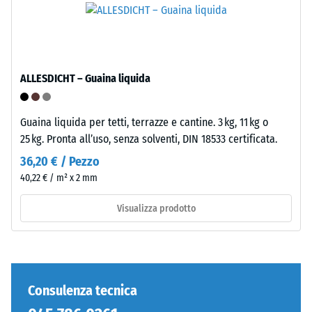
inclusi
standard.
tutti
i
Installazione
pori,
–
le
ALLESDICHT – Guaina liquida
Lavorazione
cavità
–
e
Montaggio
le
Guaina liquida per tetti, terrazze e cantine. 3 kg, 11 kg o
inclusioni
25 kg. Pronta all’uso, senza solventi, DIN 18533 certificata.
d'aria.
36,20 € / Pezzo
Nei
40,22 € / m² x 2 mm
prodotti
WARCO,
Visualizza prodotto
questo
valore
è
generalmente
compreso
Consulenza tecnica
Denti
tra