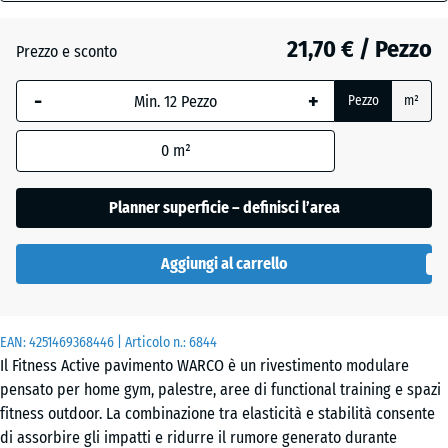
28
mm
Atlantico
21,70 € / Pezzo
Prezzo e sconto
La
-
+
Pezzo
m²
dimensione
Etna
selezionata,
0
m²
evidenziata
in blu,
Granito
viene
Planner superficie – definisci l’area
grigio
utilizzata
per il
Aggiungi al carrello
calcolo del
Granito
fabbisogno
grigio
(salvo
scuro
EAN:
diversa
4251469368446
| Articolo n.:
6844
Il Fitness Active pavimento WARCO è un rivestimento modulare
indicazione
pensato per home gym, palestre, aree di functional training e spazi
nei dati del
Lavanda
fitness outdoor. La combinazione tra elasticità e stabilità consente
prodotto).
di assorbire gli impatti e ridurre il rumore generato durante