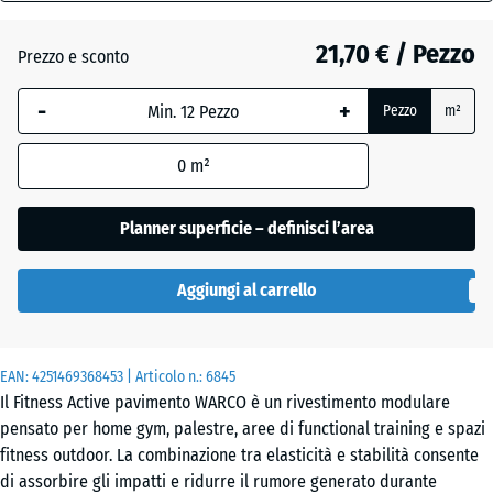
28
mm
Atlantico
21,70 € / Pezzo
Prezzo e sconto
La
-
+
Pezzo
m²
dimensione
Granito
selezionata,
grigio
0
m²
evidenziata
in blu,
viene
Planner superficie – definisci l’area
Granito
utilizzata
grigio
per il
scuro
Aggiungi al carrello
calcolo del
fabbisogno
(salvo
Lavanda
EAN:
diversa
4251469368453
| Articolo n.:
6845
Il Fitness Active pavimento WARCO è un rivestimento modulare
indicazione
pensato per home gym, palestre, aree di functional training e spazi
nei dati del
fitness outdoor. La combinazione tra elasticità e stabilità consente
prodotto).
Prato
di assorbire gli impatti e ridurre il rumore generato durante
inglese