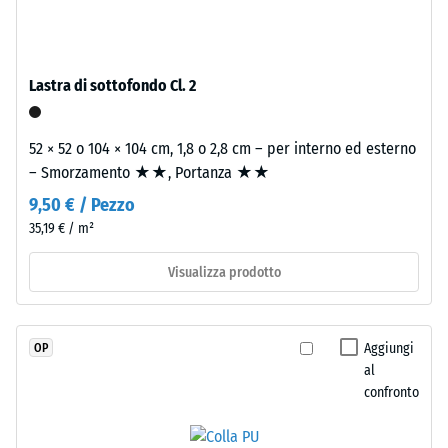
massa
Valore scala
e
4 = angolo
legato
medio di
con
accettazione
Lastra di sottofondo Cl. 2
poliuretano
ca. 16°,
gruppo R10
stabilizzato
52 × 52 o 104 × 104 cm, 1,8 o 2,8 cm – per interno ed esterno
ai
Isolamento
– Smorzamento ★★, Portanza ★★
raggi
termico –
UV.
9,50 € / Pezzo
Valore scala
L'EPDM
3 =
35,19 € / m²
è
Conduttività
una
termica ca.
Visualizza prodotto
0,11 W/(m·K)
gomma
etilene-
Resistente
propilene-
Aggiungi
OP
al gelo
diene
al
Densità
monomero
confronto
apparente
di
nuova