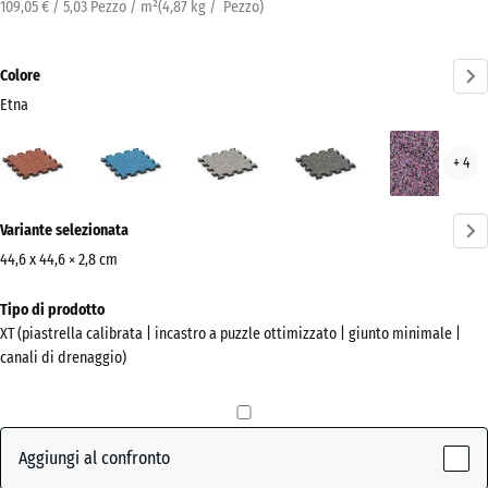
109,05 € / 5,03 Pezzo / m²
(
4,87
kg
/ Pezzo)
Colore
Etna
Etna
Atlantico
Granito
Granito
Lav
+ 4
(active)
grigio
grigio
scuro
Ulteriori
Variante selezionata
informazioni
sui
44,6 x 44,6 × 2,8 cm
colori?
Dimensioni
Tipo di prodotto
per
Mostra
XT (piastrella calibrata | incastro a puzzle ottimizzato | giunto minimale |
la
la
canali di drenaggio)
spedizione
palette
485
colori
x
(active)
Etna
485
Aggiungi al confronto
x