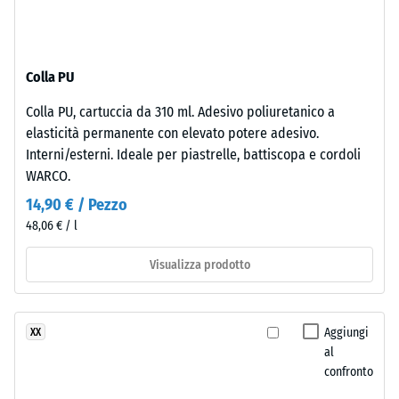
-
produzione.
valore
La
scala
superficie
Colla PU
mantiene
2
una
=
Colla PU, cartuccia da 310 ml. Adesivo poliuretanico a
struttura
elasticità permanente con elevato potere adesivo.
780
a
Interni/esterni. Ideale per piastrelle, battiscopa e cordoli
pori
a
WARCO.
aperti.
840
14,90 € / Pezzo
Lo
kg/m³
48,06 € / l
strato
inferiore
Visualizza prodotto
è
formato
da
/ 5
Aggiungi
XX
granulato
al
ELT
confronto
nero
e