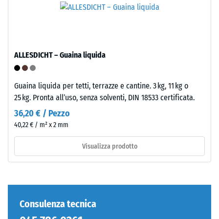
inclusi
a
tutti
densità
i
standard.
pori,
le
ALLESDICHT – Guaina liquida
Installazione
cavità
–
e
Lavorazione
le
Guaina liquida per tetti, terrazze e cantine. 3 kg, 11 kg o
–
inclusioni
25 kg. Pronta all’uso, senza solventi, DIN 18533 certificata.
Montaggio
d'aria.
36,20 € / Pezzo
Nei
40,22 € / m² x 2 mm
prodotti
WARCO,
Visualizza prodotto
questo
valore
è
generalmente
compreso
Consulenza tecnica
tra