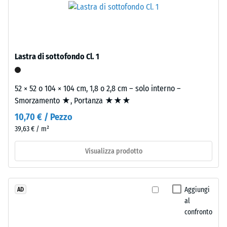
La
pulito
densità
di
apparente
granulometria
di
media,
Lastra di sottofondo Cl. 1
un
legato
materiale
con
descrive
poliuretano.
52 × 52 o 104 × 104 cm, 1,8 o 2,8 cm – solo interno –
il
ELT
Smorzamento ★, Portanza ★★★
rapporto
significa
10,70 € / Pezzo
tra
"End
39,63 € / m²
la
of
sua
Life
Visualizza prodotto
massa
Tyres".
e
Lo
il
strato
Aggiungi
AD
suo
portante
al
volume
è
confronto
totale,
pressato