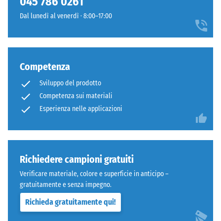
045 786 0261
600
Dal lunedì al venerdì · 8:00–17:00
Denti
e
arrotondati
1250
come
kg/m³.
4035,
Per
Competenza
ma
rappresentare
bordi
chiaramente
Sviluppo del prodotto
squadrati
la
Competenza sui materiali
senza
densità
Esperienza nelle applicazioni
fase.
apparente
Strato
di
superiore
un
in
prodotto
Richiedere campioni gratuiti
sandwich
specifico,
stabilizza
WARCO
Verificare materiale, colore e superficie in anticipo –
gli
utilizza
gratuitamente e senza impegno.
elementi
una
Richieda gratuitamente qui!
superiori
scala
mediante
da