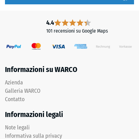
l'incastro.
1
Denti
a
arrotondati
5,
4.4
assicurano
in
101 recensioni su Google Maps
distribuzione
cui
uniforme
ogni
dei
valore
carichi.
della
Senza
scala
Informazioni su WARCO
fase
corrisponde
la
a
Azienda
fuga
un
Galleria WARCO
rimane
intervallo
Contatto
invisibile:
di
superficie
densità
Informazioni legali
continua
specifico.
e
Ad
Note legali
omogenea.
esempio,
Informativa sulla privacy