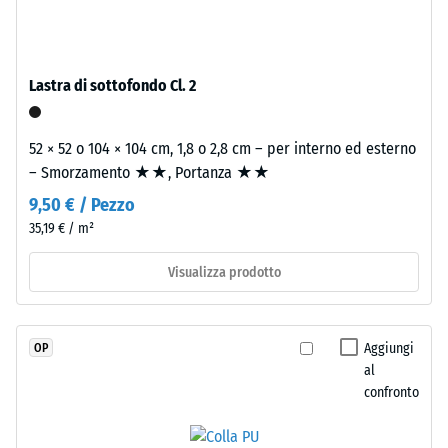
legato
Valore scala
con
4 = angolo
poliuretano
medio di
stabilizzato
accettazione
Lastra di sottofondo Cl. 2
ai
ca. 16°,
gruppo R10
raggi
52 × 52 o 104 × 104 cm, 1,8 o 2,8 cm – per interno ed esterno
UV.
Isolamento
– Smorzamento ★★, Portanza ★★
L'EPDM
termico –
è
9,50 € / Pezzo
Valore scala
una
3 =
35,19 € / m²
gomma
Conduttività
etilene-
termica ca.
Visualizza prodotto
0,11 W/(m·K)
propilene-
diene
Resistente
monomero
Aggiungi
OP
al gelo
di
al
Densità
nuova
confronto
apparente
produzione.
La