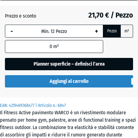
28
mm
Atlantico
21,70 € / Pezzo
Prezzo e sconto
La
-
+
Pezzo
m²
dimensione
Etna
selezionata,
0
m²
evidenziata
in blu,
Granito
viene
Planner superficie – definisci l’area
grigio
utilizzata
per il
Aggiungi al carrello
calcolo del
Granito
fabbisogno
grigio
(salvo
scuro
EAN:
diversa
4251469368477
| Articolo n.:
6847
Il Fitness Active pavimento WARCO è un rivestimento modulare
indicazione
pensato per home gym, palestre, aree di functional training e spazi
nei dati del
fitness outdoor. La combinazione tra elasticità e stabilità consente
prodotto).
Lavanda
di assorbire gli impatti e ridurre il rumore generato durante