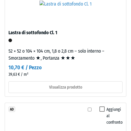
La
granulometria
densità
media,
apparente
legato
di
con
Lastra di sottofondo Cl. 1
un
poliuretano.
materiale
ELT
descrive
significa
52 × 52 o 104 × 104 cm, 1,8 o 2,8 cm – solo interno –
il
"End
Smorzamento ★, Portanza ★★★
rapporto
of
10,70 € / Pezzo
tra
Life
39,63 € / m²
la
Tyres".
sua
Lo
Visualizza prodotto
massa
strato
e
portante
il
è
Aggiungi
AD
suo
pressato
al
volume
a
confronto
totale,
densità