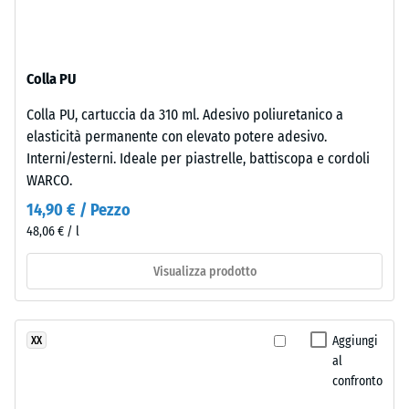
-
superficie
valore
mantiene
scala
una
Colla PU
struttura
2
a
=
Colla PU, cartuccia da 310 ml. Adesivo poliuretanico a
pori
elasticità permanente con elevato potere adesivo.
780
aperti.
Interni/esterni. Ideale per piastrelle, battiscopa e cordoli
Lo
a
WARCO.
strato
840
14,90 € / Pezzo
inferiore
kg/m³
48,06 € / l
è
formato
Visualizza prodotto
da
granulato
ELT
/ 5
Aggiungi
XX
nero
al
e
confronto
pulito
di