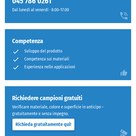
045 786 0261
arrotondati
600
Dal lunedì al venerdì · 8:00–17:00
come
e
4035,
1250
ma
kg/m³.
bordi
Per
Competenza
squadrati
rappresentare
senza
chiaramente
Sviluppo del prodotto
fase.
la
Competenza sui materiali
Strato
densità
Esperienza nelle applicazioni
superiore
apparente
in
di
sandwich
un
stabilizza
prodotto
Richiedere campioni gratuiti
gli
specifico,
elementi
WARCO
Verificare materiale, colore e superficie in anticipo –
superiori
utilizza
gratuitamente e senza impegno.
mediante
una
Richieda gratuitamente qui!
l'incastro.
scala
Denti
da