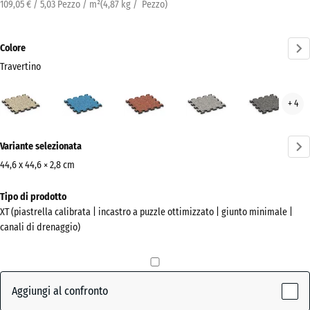
109,05 € / 5,03 Pezzo / m²
(
4,87
kg
/ Pezzo)
Colore
Travertino
Travertino
Atlantico
Etna
Granito
Gran
+ 4
(active)
grigio
grig
scur
Ulteriori
Variante selezionata
informazioni
sui
44,6 x 44,6 × 2,8 cm
colori?
Dimensioni
Tipo di prodotto
per
Mostra
XT (piastrella calibrata | incastro a puzzle ottimizzato | giunto minimale |
la
la
canali di drenaggio)
spedizione
palette
485
colori
x
(active)
Travertino
485
Aggiungi al confronto
x