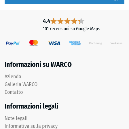
arrotondati
1
assicurano
a
distribuzione
5,
4.4
uniforme
in
101 recensioni su Google Maps
dei
cui
carichi.
ogni
Senza
valore
fase
della
la
scala
Informazioni su WARCO
fuga
corrisponde
rimane
a
Azienda
invisibile:
un
Galleria WARCO
superficie
intervallo
Contatto
continua
di
e
densità
Informazioni legali
omogenea.
specifico.
Ad
Note legali
esempio,
Informativa sulla privacy
Struttura