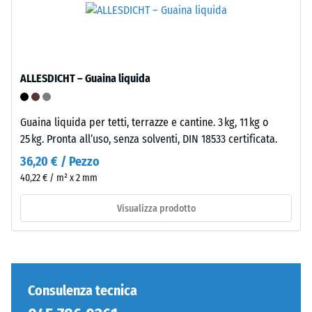
inclusi
standard.
tutti
i
Installazione
pori,
–
le
ALLESDICHT – Guaina liquida
Lavorazione
cavità
–
e
Montaggio
le
Guaina liquida per tetti, terrazze e cantine. 3 kg, 11 kg o
inclusioni
25 kg. Pronta all’uso, senza solventi, DIN 18533 certificata.
d'aria.
36,20 € / Pezzo
Nei
40,22 € / m² x 2 mm
prodotti
WARCO,
Visualizza prodotto
questo
valore
è
generalmente
compreso
Consulenza tecnica
Denti
tra