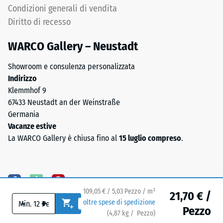
il
Condizioni generali di vendita
del
valore
lato
Diritto di recesso
di
inferiore
scala
WARCO Gallery – Neustadt
2
rappresenta
Showroom e consulenza personalizzata
una
Indirizzo
densità
Klemmhof 9
apparente
67433 Neustadt an der Weinstraße
Il
compresa
Germania
lato
tra
Vacanze estive
inferiore
780
La WARCO Gallery è chiusa fino al
15 luglio compreso
.
è
e
dotato
840
di
kg/m³.
appoggi
La
109,05 € / 5,03 Pezzo / m²
quadrati
densità
21,70 € /
-
+
oltre spese di spedizione
disposti
fisica,
Pezzo
(
4,87
kg
/ Pezzo)
Pavimenti affidabili.
in
nota