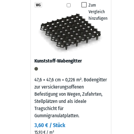
wirkt
Zum
WG
Rutschfe
Vergleich
sachlich
Abriebf
hinzufügen
und
zeitlos
Wasserdu
—
Rutschh
der
tiefe,
Wärmedä
warme
Frostbe
Kunststoff-Wabengitter
Schwarzton
Druckf
fügt
sich
-
47,6 × 47,6 cm = 0,226 m². Bodengitter
unauffällig
zur versickerungsoffenen
Skale
in
Befestigung von Wegen, Zufahrten,
3
moderne
Stellplätzen und als ideale
Außenanlagen
=
Tragschicht für
und
Gummigranulatplatten.
ca.
industriell
3,60 € / Stück
0,5
geprägte
15,93 € / m²