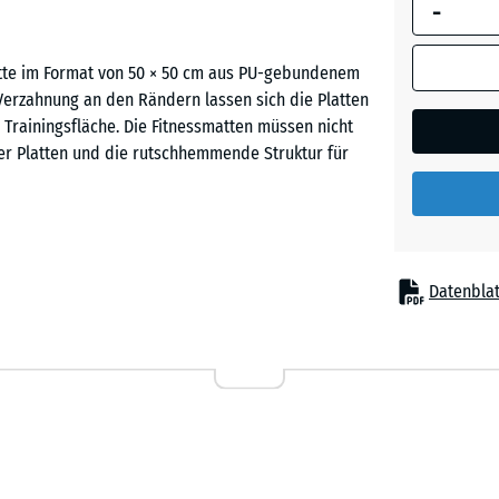
-
umrandete
Abmessung
(sofern in 
atte im Format von 50 × 50 cm aus PU-gebundenem
Ziegelro
Produktdat
Verzahnung an den Rändern lassen sich die Platten
anders an
Trainingsfläche. Die Fitnessmatten müssen nicht
für die
r Platten und die rutschhemmende Struktur für
Bedarfsbe
verwendet.
50
x
au einer sicheren Trainingsfläche. Die Verlegung
Datenblat
50
lgen. Die Fitness-Bodenschutzmatten können direkt
x 4
icht nur in Gebäuden, sondern auch im Freien. Die
cm
stalten oder bei Bedarf wieder abbauen.
|
0,25
m²
tergrund vor Beschädigungen durch Schwingungen
Absetzen oder Abwerfen leichter Hanteln wird der