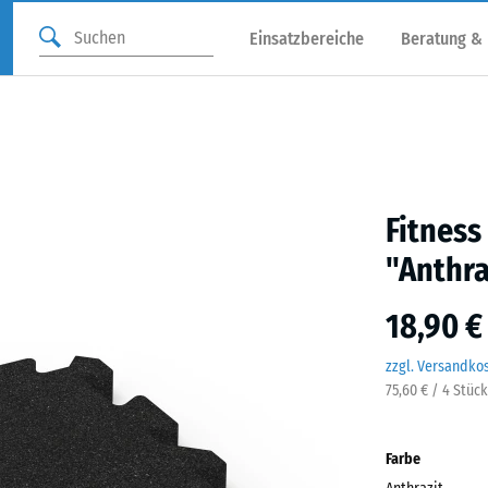
Einsatzbereiche
Beratung &
Fitnes
"Anthra
18,90 €
zzgl. Versandko
75,60 € / 4 Stüc
Farbe