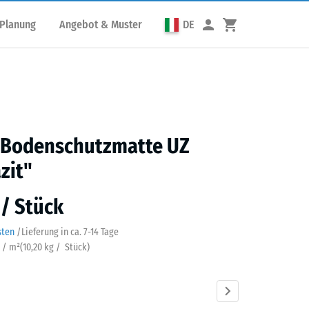
 Planung
Angebot & Muster
DE
s Bodenschutzmatte UZ
zit"
 / Stück
sten
/
Lieferung in ca.
7-14 Tage
k / m²
(
10,20
kg
/ Stück)