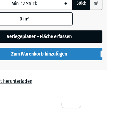
+
Stück
m²
 wird
den
0
m²
t
+ 0,60 €
en nicht
gegeben)
Verlegeplaner – Fläche erfassen
rechnung
Zum Warenkorb hinzufügen
t herunterladen