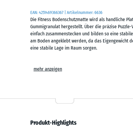
EAN:
4251469366367
| Artikelnummer:
6636
Die Fitness Bodenschutzmatte wird als handliche Pl
Gummigranulat hergestellt. Über die präzise Puzzle-
einfach zusammenstecken und bilden so eine stabile 
am Boden angeklebt werden, da das Eigengewicht de
eine stabile Lage im Raum sorgen.
Einfache Verlegung
mehr anzeigen
Die Puzzle-Verzahnung ermöglicht den schnellen Aufb
kann im Schachbrettmuster oder im Halbversatz erfo
auf einem tragfähigen Untergrund verlegt werden – n
Trainingsfläche lässt sich jederzeit erweitern, umge
Schutz für Gebäude und Geräte
Produkt-Highlights
Die elastische Struktur der Matten schützt den Un
von Fitnessgeräten oder Stöße von Gewichten. Beim 