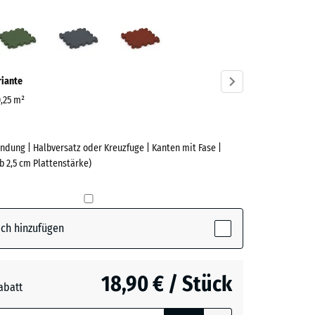
azit
Grasgrün
Schiefergrau
Ziegelrot
ve)
riante
0,25 m²
ndung | Halbversatz oder Kreuzfuge | Kanten mit Fase |
e
b 2,5 cm Plattenstärke)
(active)
t
ch hinzufügen
n
+ 1,10 €
18,90 € / Stück
abatt
e, blau
rgrau
+ 0,60 €