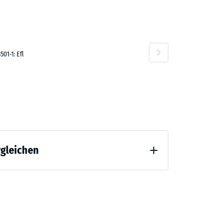
60 €
01-1: Efl
rgleichen
20 €
Entlastung (BS 7188)