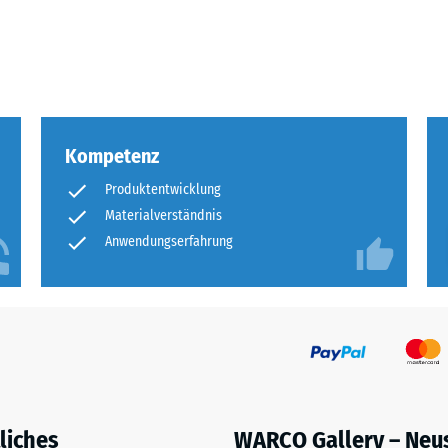
eibende
llung
Kompetenz
en
Produktentwicklung
stung
Materialverständnis
Anwendungserfahrung
liches
WARCO Gallery – Neu