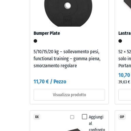
0
balconi, ballatoi e terrazze di copertura, se le vib
ambienti in uso. Tutti gli strati sono posati liber
Materiale
mm
sui requisiti acustici passivi degli edifici riguard
–
di
singola piastra.
Componenti
ammac
e
Bumper Plate
Lastra
struttura
resid
dopo
5/10/15/20 kg – sollevamento pesi,
52 × 5
functional training – gomma piena,
solo i
24
Il
smorzamento regolare
Port
ore
prodotto
10,70
è
di
11,70 € / Pezzo
39,63 €
composto
scari
da
Visualizza prodotto
(BS
granulato
fine
7188)
di
Aggiungi
XX
OP
gomma
al
ELT
confronto