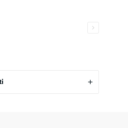
ente
+ 1,20 €
iato
+ 1,60 €
e
20 €
ti
+ 1,60 €
24 ore di scarico (BS 7188)
ente
+ 1,20 €
percepibile
iato