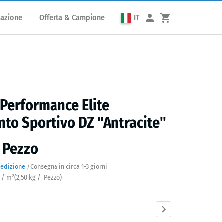
cazione
Offerta & Campione
IT
 Performance Elite
to Sportivo DZ "Antracite"
/ Pezzo
pedizione
/
Consegna in circa
1-3 giorni
o / m²
(
2,50
kg
/ Pezzo)