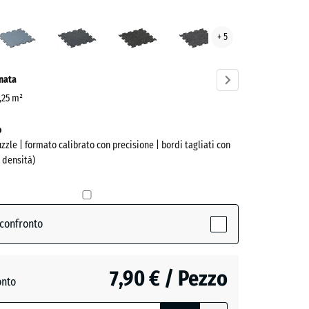
cite
Argento
Azzurro
Giallo
Grigio
+ 5
ve)
invecchiato
leggermente
leggermente
leggermente
punteggiato
punteggiato
punteggiato
onata
0,25 m²
o
uzzle | formato calibrato con precisione | bordi tagliati con
a densità)
(active)
e
 confronto
7,90 € / Pezzo
+ 1,60 €
onto
ato