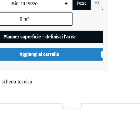
+
e
Pezzo
m²
,
0
m²
ente
+ 1,20 €
iato
Planner superficie – definisci l’area
Aggiungi al carrello
ente
+ 1,20 €
iato
a scheda tecnica
ente
+ 1,20 €
iato
+ 3,20 €