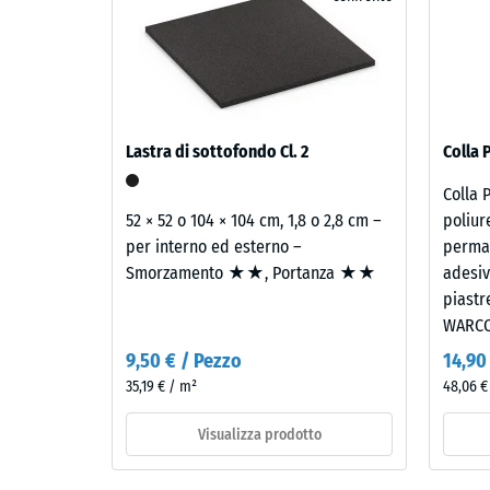
ottenuto
5 / 5
da
pneumatici
riciclati,
pulito
e
La
Lastra di sottofondo Cl. 2
Colla 
nero,
resisten
Colla 
legato
alla
52 × 52 o 104 × 104 cm, 1,8 o 2,8 cm –
poliur
con
compres
per interno ed esterno –
perman
poliuretano.
di
Smorzamento ★★, Portanza ★★
adesiv
ELT
un
piastr
significa
material
WARCO
“End
descrive
of
la
9,50 € / Pezzo
14,90
Life
sua
35,19 € / m²
48,06 € 
Tyres”.
capacità
La
di
Visualizza prodotto
granulometria
resister
fine
a