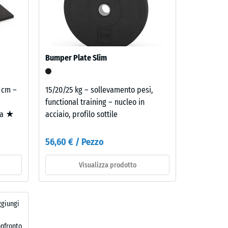
1997
Bumper Plate Slim
,70 €
8 cm –
15/20/25 kg – sollevamento pesi,
functional training – nucleo in
za ★
acciaio, profilo sottile
56,60 € / Pezzo
Visualizza prodotto
,60 €
ggiungi
onfronto