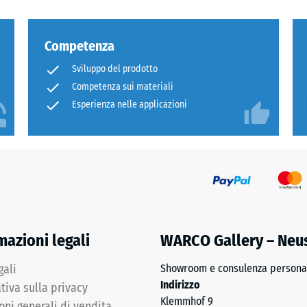
i.
Competenza
Sviluppo del prodotto
Competenza sui materiali
Esperienza nelle applicazioni
e
a
mazioni legali
WARCO Gallery – Neu
nata
gali
Showroom e consulenza personal
Indirizzo
tiva sulla privacy
Klemmhof 9
oni generali di vendita