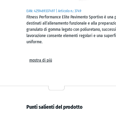
EAN:
4251469337497
| Articolo n.:
3749
Fitness Performance Elite Pavimento Sportivo è una 
destinati all’allenamento funzionale e alla preparazio
granulato di gomma legato con poliuretano, successi
lavorazione consente elementi regolari e una superfi
uniforme.
Struttura e produzione
mostra di più
Il materiale è composto da granulato elastico selezio
rifinito tramite taglio calibrato. A differenza dei pr
permette tolleranze contenute e bordi netti. Ne risu
carichi statici e dinamici tipici delle aree di allenam
Superficie e comportamento
Punti salienti del prodotto
La finitura superficiale fornisce un grip controllato
struttura elastica contribuisce a ridurre vibrazioni 