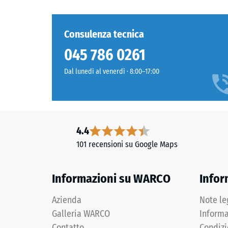
produce
carichi
una
localizzat
Consulenza tecnica
superficie
Indica
compatta
la
045 786 0261
e
misura
omogenea
in
Dal lunedì al venerdì · 8:00–17:00
con
cui
struttura
il
regolare.
material
Per
si
4.4
i
deforma
colori
quando
101 recensioni su Google Maps
nero
viene
e
applicat
Informazioni su WARCO
Infor
antracite
una
viene
determi
Azienda
Note le
utilizzato
forza.
Galleria WARCO
Informa
un
Una
Contatto
Condizi