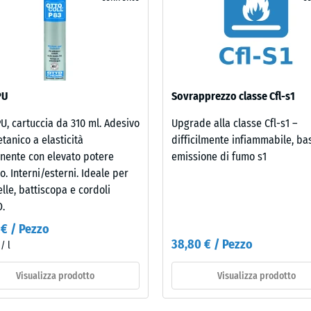
PU
Sovrapprezzo classe Cfl-s1
za
PU, cartuccia da 310 ml. Adesivo
Upgrade alla classe Cfl-s1 –
etanico a elasticità
difficilmente infiammabile, ba
sione
ente con elevato potere
emissione di fumo s1
o. Interni/esterni. Ideale per
elle, battiscopa e cordoli
e
.
 € / Pezzo
38,80 € / Pezzo
/ l
Visualizza prodotto
Visualizza prodotto
e