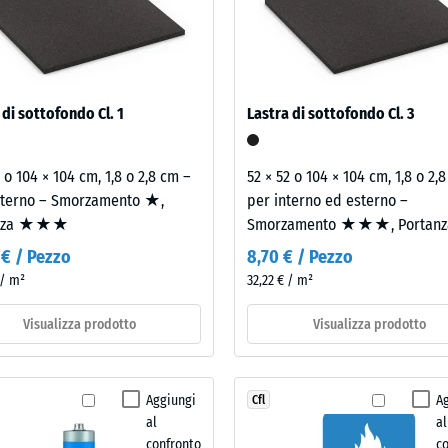
razioni si propagano attraverso elementi costruttivi collegati fino ad
100
amente uno sull’altro. La verifica acustica secondo il DPCM 5 dicembre 
x
a l’intero elemento costruttivo, comprese le vie di trasmissione, non la
100
x 1
catura
 di sottofondo Cl. 1
Lastra di sottofondo Cl. 3
+ 20
cm
ua
|
2 o 104 × 104 cm, 1,8 o 2,8 cm –
52 × 52 o 104 × 104 cm, 1,8 o 2,
1,00
nterno – Smorzamento ★,
per interno ed esterno –
m²
anza ★★★
Smorzamento ★★★, Portan
 € / Pezzo
8,70 € / Pezzo
100
 / m²
32,22 € / m²
co
x
100
Visualizza prodotto
Visualizza prodotto
x 2
+ 37
cm
|
Aggiungi
A
Cfl
1,00
al
al
m²
confronto
c