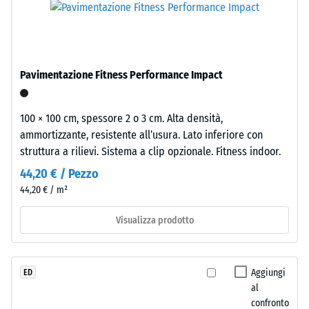
- valore
il
moderni
scala 5 =
confronto.
e
da 1000
superfici
kg/m³
dal
Pavimentazione Fitness Performance Impact
Smorzamento
carattere
di urti,
essenziale.
vibrazioni e
100 × 100 cm, spessore 2 o 3 cm. Alta densità,
rumori da
ammortizzante, resistente all’usura. Lato inferiore con
Materiale
calpestio –
struttura a rilievi. Sistema a clip opzionale. Fitness indoor.
Valore scala 5
–
=
Componenti
44,20 € / Pezzo
attenuazione
e
44,20 € / m²
eccellente
struttura
Visualizza prodotto
Resistenza
all'abrasione
– Resistenza
Il
all'usura
Aggiungi
ED
prodotto
abrasiva –
al
è
Valore della
confronto