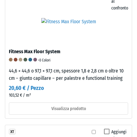
al
fori.
confronto
Questo
requisito
è
soddisfatto
per
tutti
Fitness Max Floor System
i
+3 Colori
valori
44,6 × 44,6 o 97,1 × 97,1 cm, spessore 1,8 e 2,8 cm o oltre 10
della
cm – giunto capillare – per palestre e functional training
scala.
I
20,60 € / Pezzo
risultati
103,52 € / m²
del
test
Visualizza prodotto
vengono
classificati
su
Aggiungi
XT