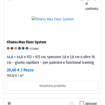
dei
soddisfatti
specifico.
al
pannelli.
i
Ad
confronto
Per
requisiti
esempio,
valutare
minimi
il
le
secondo
valore
proprietà
la
di
elastiche,
norma
scala
ammortizzanti
BS
2
Fitness Max Floor System
e
7188,
rappresenta
+3 Colori
di
mentre
una
smorzamento
un
44,6 × 44,6 o 97,1 × 97,1 cm, spessore 1,8 e 2,8 cm o oltre 10
densità
delle
punteggio
cm – giunto capillare – per palestre e functional training
apparente
vibrazioni
di
compresa
20,60 € / Pezzo
di
5
tra
103,52 € / m²
un
indica
780
prodotto
un’eccellente
Visualizza prodotto
e
in
resistenza
840
gomma,
all’abrasione
kg/m³.
si
in
La
Aggiungi
XT