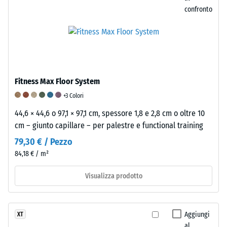
pigmentato
la
confronto
riveste
misura
i
in
granuli
cui
e
il
determina
materiale
la
si
Fitness Max Floor System
tonalità
deforma
+3 Colori
superficiale.
quando
La
viene
44,6 × 44,6 o 97,1 × 97,1 cm, spessore 1,8 e 2,8 cm o oltre 10
superficie
applicata
cm – giunto capillare – per palestre e functional training
risulta
una
79,30 € / Pezzo
antiscivolo,
determinata
84,18 € / m²
finemente
forza.
strutturata
Una
Visualizza prodotto
e
profondità
con
di
aspetto
impronta
Aggiungi
XT
satinato.
ridotta
al