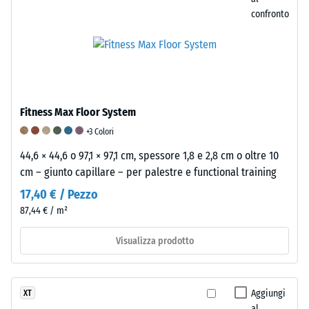
derivare,
confronto
ad
esempio,
da
tacchi
alti,
gambe
Fitness Max Floor System
di
+3 Colori
mobili,
44,6 × 44,6 o 97,1 × 97,1 cm, spessore 1,8 e 2,8 cm o oltre 10
fioriere
cm – giunto capillare – per palestre e functional training
su
17,40 € / Pezzo
ruote
o
87,44 € / m²
piedi
Visualizza prodotto
di
vari
dispositivi.
La
Aggiungi
XT
al