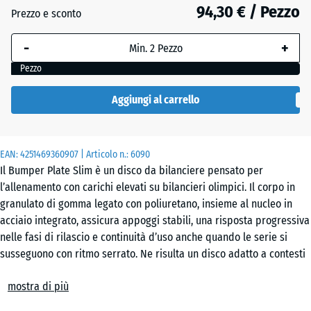
114
94,30 € / Pezzo
Prezzo e sconto
mm
-
+
La
dimensione
Pezzo
selezionata,
evidenziata
Aggiungi al carrello
in blu,
viene
utilizzata
EAN:
4251469360907
| Articolo n.:
6090
per il
Il Bumper Plate Slim è un disco da bilanciere pensato per
calcolo del
l’allenamento con carichi elevati su bilancieri olimpici. Il corpo in
fabbisogno
granulato di gomma legato con poliuretano, insieme al nucleo in
(salvo
acciaio integrato, assicura appoggi stabili, una risposta progressiva
diversa
nelle fasi di rilascio e continuità d’uso anche quando le serie si
indicazione
susseguono con ritmo serrato. Ne risulta un disco adatto a contesti
nei dati del
in cui conta mantenere precisione, ordine di movimento e rapidità
prodotto).
mostra di più
nel cambio carico.
Smorzamento e rimbalzo
25