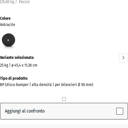
(
25,00
kg
/ Pezzo)
Colore
Antracite
Antracite
(active)
Variante selezionata
25 kg | ø 45,4 x 11,38 cm
Dimensioni
Tipo di prodotto
per
BP (disco bumper | alta densità | per bilancieri Ø 50 mm)
la
spedizione
455
x
Aggiungi al confronto
455
x