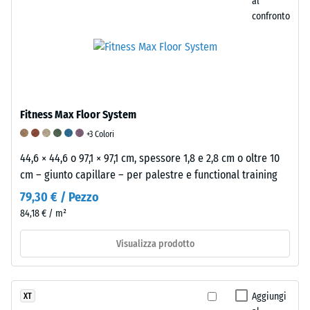
al
forza
confronto
di
1000
N
(circa
105
kg).
Fitness Max Floor System
La
+3 Colori
profondità
44,6 × 44,6 o 97,1 × 97,1 cm, spessore 1,8 e 2,8 cm o oltre 10
di
cm – giunto capillare – per palestre e functional training
impronta
risultante
79,30 € / Pezzo
viene
84,18 € / m²
misurata
Visualizza prodotto
immediatamente
dopo
l’applicazione
del
Aggiungi
XT