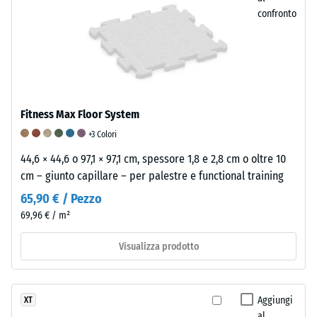
indica
confronto
un’elevata
resistenza
alla
compressione,
mentre
una
Fitness Max Floor System
profondità
+3 Colori
maggiore
44,6 × 44,6 o 97,1 × 97,1 cm, spessore 1,8 e 2,8 cm o oltre 10
indica
cm – giunto capillare – per palestre e functional training
una
minore
65,90 € / Pezzo
resistenza
69,96 € / m²
ai
carichi
Visualizza prodotto
puntuali.
Tali
carichi
Aggiungi
XT
possono
al