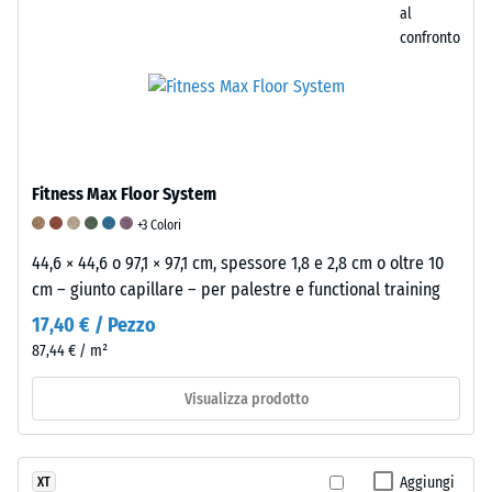
deforma
descrive
suo
al
sotto
la
volume
confronto
tensione
sua
totale,
o
capacità
inclusi
compressione
di
tutti
per
resistere
i
poi
alla
pori,
ritornare
perdita
le
Fitness Max Floor System
alla
di
cavità
+3 Colori
sua
materiale
e
44,6 × 44,6 o 97,1 × 97,1 cm, spessore 1,8 e 2,8 cm o oltre 10
forma
dovuta
le
cm – giunto capillare – per palestre e functional training
originale.
a
inclusioni
Questa
frizione
17,40 € / Pezzo
d'aria.
proprietà
o
Nei
87,44 € / m²
la
usura.
prodotti
rende
Questo
Visualizza prodotto
WARCO,
particolarmente
parametro
questo
efficace
è
valore
nell'assorbimento
un
è
Aggiungi
XT