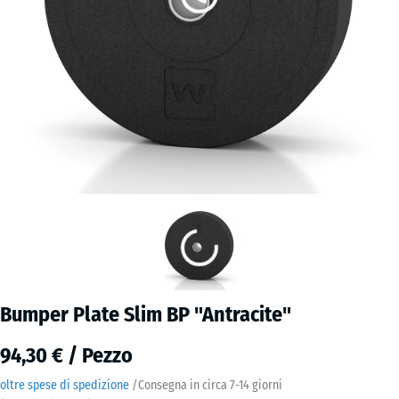
Bumper Plate Slim BP "Antracite"
94,30 € / Pezzo
oltre spese di spedizione
/
Consegna in circa
7-14 giorni