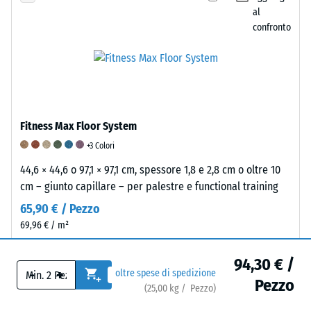
e
valore
La
al
il
pari
resistenza
confronto
volume
a
all’abrasione
puro
5
viene
del
indica
determinata
materiale
un'ammortizzazione
secondo
senza
eccezionalmente
un
considerare
Fitness Max Floor System
elevata.
metodo
le
Questa
standardizzato
+3 Colori
cavità.
classificazione
secondo
Viene
44,6 × 44,6 o 97,1 × 97,1 cm, spessore 1,8 e 2,8 cm o oltre 10
si
la
espressa
cm – giunto capillare – per palestre e functional training
basa
norma
in
65,90 € / Pezzo
su
BS
unità
69,96 € / m²
studi
7188.
come
empirici
Un
g/cm³
Visualizza prodotto
e
campione
94,30 € /
o
-
+
oltre spese di spedizione
misurazioni
di
Pezzo
kg/m³.
(
25,00
kg
/ Pezzo)
comparative.
materiale
Per
Aggiungi
XT