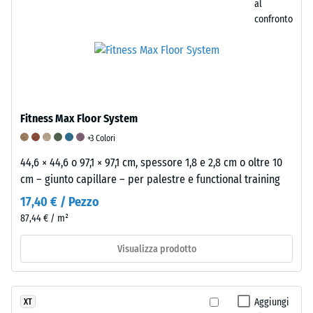
una
al
scala
confronto
da
1
a
5,
dove
un
Fitness Max Floor System
valore
+3 Colori
di
44,6 × 44,6 o 97,1 × 97,1 cm, spessore 1,8 e 2,8 cm o oltre 10
1
cm – giunto capillare – per palestre e functional training
corrisponde
17,40 € / Pezzo
a
una
87,44 € / m²
profondità
Visualizza prodotto
di
impronta
residua
di
Aggiungi
XT