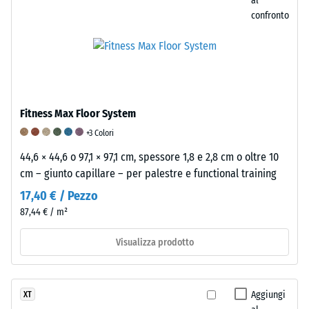
al
con
confronto
una
superficie
di
100
mm^(2)
(equivalente
Fitness Max Floor System
a
+3 Colori
1
cm^(2))
44,6 × 44,6 o 97,1 × 97,1 cm, spessore 1,8 e 2,8 cm o oltre 10
viene
cm – giunto capillare – per palestre e functional training
premuto
17,40 € / Pezzo
su
87,44 € / m²
un
campione
Visualizza prodotto
di
materiale
con
Aggiungi
XT
una