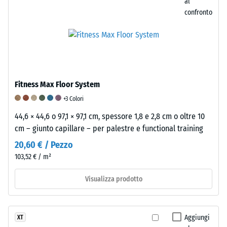
carico
al
e
confronto
successivamente
a
intervalli
regolari
per
Fitness Max Floor System
un
periodo
+3 Colori
di
44,6 × 44,6 o 97,1 × 97,1 cm, spessore 1,8 e 2,8 cm o oltre 10
24
cm – giunto capillare – per palestre e functional training
ore,
20,60 € / Pezzo
al
103,52 € / m²
fine
di
Visualizza prodotto
valutare
la
deformazione
Aggiungi
XT
permanente.