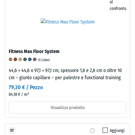
al
circa
confronto
1
mm,
mentre
un
valore
di
Fitness Max Floor System
5
indica
+3 Colori
un
44,6 × 44,6 o 97,1 × 97,1 cm, spessore 1,8 e 2,8 cm o oltre 10
recupero
cm – giunto capillare – per palestre e functional training
completo
79,30 € / Pezzo
senza
84,18 € / m²
alcuna
impronta
Visualizza prodotto
residua.
Il
valore
Aggiungi
XT
della