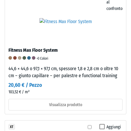
al
scala
confronto
indicato
è
stato
interpolato
sulla
base
Fitness Max Floor System
dei
+3 Colori
risultati
di
44,6 × 44,6 o 97,1 × 97,1 cm, spessore 1,8 e 2,8 cm o oltre 10
test
cm – giunto capillare – per palestre e functional training
condotti
20,60 € / Pezzo
su
103,52 € / m²
campioni
rappresentativi
Visualizza prodotto
del
prodotto.
Per
Aggiungi
XT