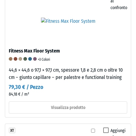
al
Inoltre,
confronto
si
verifica
che
il
materiale
intorno
Fitness Max Floor System
al
+3 Colori
punto
di
44,6 × 44,6 o 97,1 × 97,1 cm, spessore 1,8 e 2,8 cm o oltre 10
applicazione
cm – giunto capillare – per palestre e functional training
del
79,30 € / Pezzo
carico
84,18 € / m²
rimanga
integro,
Visualizza prodotto
senza
crepe,
fessure
Aggiungi
XT
o