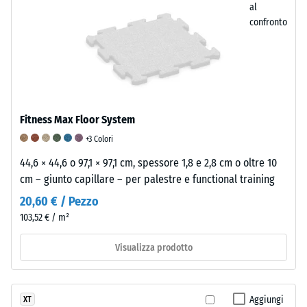
al
confronto
Densità
Smorzamento
Resistenza
apparente
di
all'abrasione
-
urti,
–
valore
vibrazioni
Resistenza
scala
e
all'usura
Fitness Max Floor System
5
rumori
abrasiva
+3 Colori
=
da
–
44,6 × 44,6 o 97,1 × 97,1 cm, spessore 1,8 e 2,8 cm o oltre 10
cm – giunto capillare – per palestre e functional training
da
calpestio
Valore
20,60 € / Pezzo
1000
–
della
103,52 € / m²
kg/m³
Valore
scala
scala
5
Visualizza prodotto
5
=
=
"eccezionale"
/ 5
Aggiungi
XT