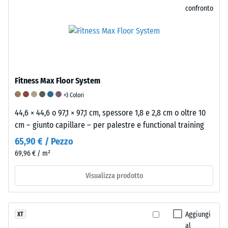
poliuretano.
ammaccatura
confronto
Dal
residua
punto
di
dopo
vista
24
chimico
ore
si
Fitness Max Floor System
tratta
di
+3 Colori
di
scarico
44,6 × 44,6 o 97,1 × 97,1 cm, spessore 1,8 e 2,8 cm o oltre 10
una
(BS
cm – giunto capillare – per palestre e functional training
miscela
di
7188)
65,90 € / Pezzo
gomma
69,96 € / m²
naturale
(NR)
Visualizza prodotto
e
/ 5
gomma
stirene-
Aggiungi
XT
butadiene
al