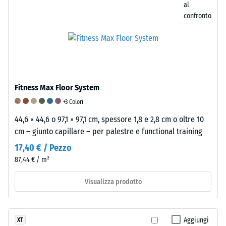
campione
al
confronto
di
materiale
in
loco.
Questo
approccio
Fitness Max Floor System
garantisce
una
+3 Colori
valutazione
44,6 × 44,6 o 97,1 × 97,1 cm, spessore 1,8 e 2,8 cm o oltre 10
affidabile
cm – giunto capillare – per palestre e functional training
della
17,40 € / Pezzo
resistenza
87,44 € / m²
alla
compressione
Visualizza prodotto
in
condizioni
reali.
Aggiungi
XT