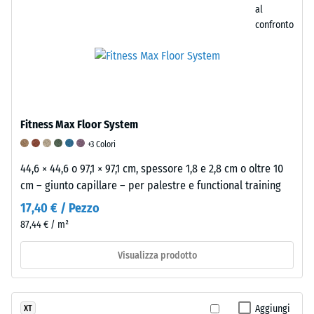
degli
fattore
al
generalmente
urti,
chiave
confronto
compreso
nella
per
tra
riduzione
valutare
600
delle
la
e
vibrazioni
durabilità,
1250
e
la
kg/m³.
nell'isolamento
funzionalità
Fitness Max Floor System
Per
acustico
e
rappresentare
+3 Colori
da
la
chiaramente
44,6 × 44,6 o 97,1 × 97,1 cm, spessore 1,8 e 2,8 cm o oltre 10
impatto.
qualità
la
cm – giunto capillare – per palestre e functional training
Nei
dei
densità
17,40 € / Pezzo
prodotti
pavimenti
apparente
realizzati
in
87,44 € / m²
di
con
granuli
un
Visualizza prodotto
granuli
di
prodotto
di
gomma.
specifico,
gomma
Per
WARCO
legati
classificare
Aggiungi
XT