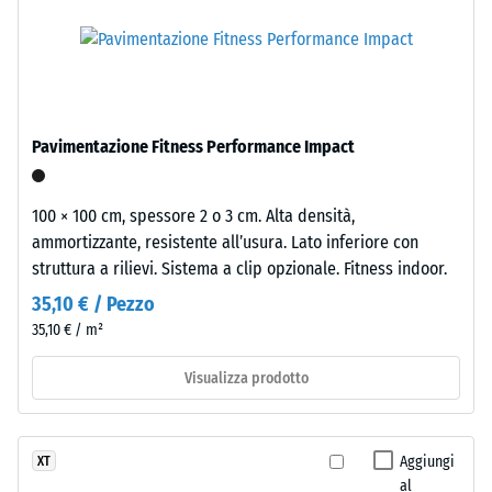
composto
scala 5 =
da
"eccezionale"
granulato
(BS 7188)
fine
Resistenza
di
alla
gomma
Pavimentazione Fitness Performance Impact
ottenuto
compressione
da
-
pneumatici
100 × 100 cm, spessore 2 o 3 cm. Alta densità,
Valore
riciclati
ammortizzante, resistente all’usura. Lato inferiore con
neri
scala
struttura a rilievi. Sistema a clip opzionale. Fitness indoor.
(ELT
5
35,10 € / Pezzo
–
35,10 € / m²
=
"End
of
ca.
Visualizza prodotto
Life
0
Tyres"),
mm
legato
Aggiungi
XT
con
di
al