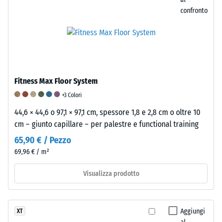
resistenza
confronto
alla
compressione
viene
determinata
utilizzando
il
Fitness Max Floor System
metodo
di
+3 Colori
prova
44,6 × 44,6 o 97,1 × 97,1 cm, spessore 1,8 e 2,8 cm o oltre 10
specificato
cm – giunto capillare – per palestre e functional training
nella
65,90 € / Pezzo
norma
69,96 € / m²
BS
7188:1998.
Visualizza prodotto
Un
corpo
di
Aggiungi
XT
prova