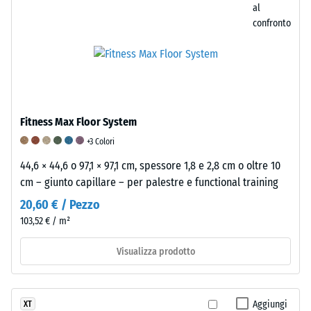
attenuazione
(BS
al
confronto
eccellente
7188)
La
densità
apparente
/ 5
/ 5
di
Fitness Max Floor System
un
+3 Colori
materiale
44,6 × 44,6 o 97,1 × 97,1 cm, spessore 1,8 e 2,8 cm o oltre 10
descrive
La
La
cm – giunto capillare – per palestre e functional training
il
gomma
resistenza
rapporto
20,60 € / Pezzo
è
all’abrasione
tra
103,52 € / m²
un
di
la
materiale
un
sua
Visualizza prodotto
elastico
rivestimento
massa
che
per
e
si
pavimenti
il
Aggiungi
XT