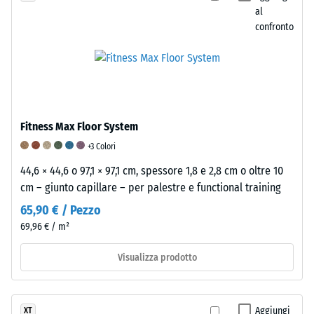
utilizza
conformità
densità
al
una
con
confronto
fisica,
scala
tale
nota
da
norma.
anche
1
La
come
a
classificazione
densità
5.
si
di
Un
basa
Fitness Max Floor System
massa,
valore
sui
indica
+3 Colori
pari
risultati
invece
44,6 × 44,6 o 97,1 × 97,1 cm, spessore 1,8 e 2,8 cm o oltre 10
a
di
il
cm – giunto capillare – per palestre e functional training
1
test
rapporto
indica
condotti
65,90 € / Pezzo
tra
un'ammortizzazione
su
69,96 € / m²
la
lieve
prodotti
massa
Visualizza prodotto
ma
rappresentativi
di
percepibile,
e
una
mentre
successivamente
sostanza
un
interpolati.
Aggiungi
XT