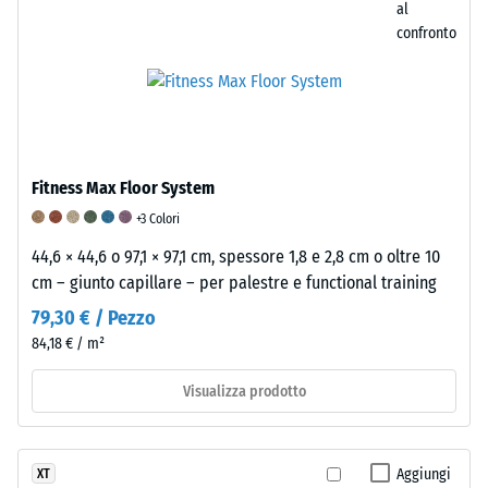
valutare
al
l’idoneità
confronto
di
un
pavimento
WARCO
a
una
Fitness Max Floor System
specifica
+3 Colori
applicazione,
44,6 × 44,6 o 97,1 × 97,1 cm, spessore 1,8 e 2,8 cm o oltre 10
si
cm – giunto capillare – per palestre e functional training
consiglia
di
79,30 € / Pezzo
eseguire
84,18 € / m²
un
Visualizza prodotto
test
pratico
su
un
Aggiungi
XT