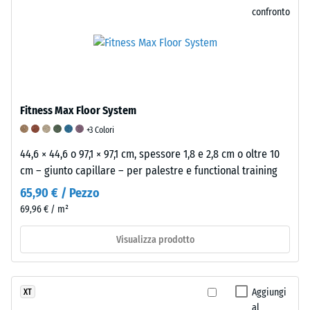
(SBR).
confronto
Per
La
le
resistenza
varianti
alla
nere
compressione
o
di
Fitness Max Floor System
antracite
un
viene
materiale
+3 Colori
utilizzato
descrive
44,6 × 44,6 o 97,1 × 97,1 cm, spessore 1,8 e 2,8 cm o oltre 10
un
la
cm – giunto capillare – per palestre e functional training
legante
sua
65,90 € / Pezzo
trasparente,
capacità
69,96 € / m²
mentre
di
nelle
resistere
Visualizza prodotto
versioni
a
colorate
carichi
il
localizzati.
Aggiungi
XT
legante
Indica
al