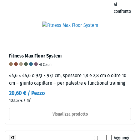
utilizza
al
con
la
una
confronto
poliuretano
resistenza
scala
(PU),
all’abrasione
da
il
si
1
comportamento
utilizza
a
ammortizzante
una
5,
è
scala
in
Fitness Max Floor System
influenzato
da
cui
anche
1
+3 Colori
ogni
dal
a
valore
44,6 × 44,6 o 97,1 × 97,1 cm, spessore 1,8 e 2,8 cm o oltre 10
legante
5.
della
cm – giunto capillare – per palestre e functional training
elastico,
Un
scala
20,60 € / Pezzo
nonché
punteggio
corrisponde
103,52 € / m²
dalla
di
a
struttura
1
un
Visualizza prodotto
e
indica
intervallo
dalla
che
di
densità
vengono
densità
Aggiungi
XT