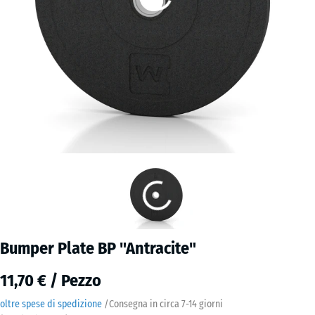
Bumper Plate BP "Antracite"
11,70 € / Pezzo
oltre spese di spedizione
/
Consegna in circa
7-14 giorni