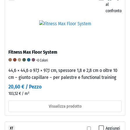
dei
soddisfatti
specifico.
al
pannelli.
i
Ad
confronto
Per
requisiti
esempio,
valutare
minimi
il
le
secondo
valore
proprietà
la
di
elastiche,
norma
scala
ammortizzanti
BS
2
Fitness Max Floor System
e
7188,
rappresenta
+3 Colori
di
mentre
una
smorzamento
un
44,6 × 44,6 o 97,1 × 97,1 cm, spessore 1,8 e 2,8 cm o oltre 10
densità
delle
punteggio
cm – giunto capillare – per palestre e functional training
apparente
vibrazioni
di
compresa
20,60 € / Pezzo
di
5
tra
103,52 € / m²
un
indica
780
prodotto
un’eccellente
Visualizza prodotto
e
in
resistenza
840
gomma,
all’abrasione
kg/m³.
si
in
La
Aggiungi
XT