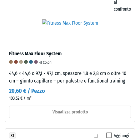
al
scala
confronto
indicato
è
stato
interpolato
sulla
base
Fitness Max Floor System
dei
+3 Colori
risultati
di
44,6 × 44,6 o 97,1 × 97,1 cm, spessore 1,8 e 2,8 cm o oltre 10
test
cm – giunto capillare – per palestre e functional training
condotti
20,60 € / Pezzo
su
103,52 € / m²
campioni
rappresentativi
Visualizza prodotto
del
prodotto.
Per
Aggiungi
XT