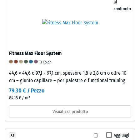
al
circa
confronto
1
mm,
mentre
un
valore
di
Fitness Max Floor System
5
indica
+3 Colori
un
44,6 × 44,6 o 97,1 × 97,1 cm, spessore 1,8 e 2,8 cm o oltre 10
recupero
cm – giunto capillare – per palestre e functional training
completo
79,30 € / Pezzo
senza
84,18 € / m²
alcuna
impronta
Visualizza prodotto
residua.
Il
valore
Aggiungi
XT
della