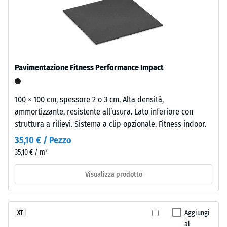
da
scala 5 =
granulato
"eccezionale"
fine
(BS 7188)
di
Resistenza
gomma
alla
ottenuto
Pavimentazione Fitness Performance Impact
da
compressione
pneumatici
-
riciclati
100 × 100 cm, spessore 2 o 3 cm. Alta densità,
Valore
neri
ammortizzante, resistente all’usura. Lato inferiore con
(ELT
scala
struttura a rilievi. Sistema a clip opzionale. Fitness indoor.
–
5
35,10 € / Pezzo
"End
35,10 € / m²
=
of
Life
ca.
Visualizza prodotto
Tyres"),
0
legato
mm
con
Aggiungi
XT
poliuretano.
di
al