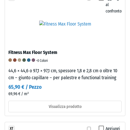
utilizza
conformità
densità
al
una
con
confronto
fisica,
scala
tale
nota
da
norma.
anche
1
La
come
a
classificazione
densità
5.
si
di
Un
basa
Fitness Max Floor System
massa,
valore
sui
indica
+3 Colori
pari
risultati
invece
44,6 × 44,6 o 97,1 × 97,1 cm, spessore 1,8 e 2,8 cm o oltre 10
a
di
il
cm – giunto capillare – per palestre e functional training
1
test
rapporto
indica
condotti
65,90 € / Pezzo
tra
un'ammortizzazione
su
69,96 € / m²
la
lieve
prodotti
massa
Visualizza prodotto
ma
rappresentativi
di
percepibile,
e
una
mentre
successivamente
sostanza
un
interpolati.
Aggiungi
XT