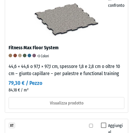
riveste
la
confronto
i
misura
granuli
in
e
cui
determina
il
la
materiale
tonalità
si
Fitness Max Floor System
superficiale.
deforma
+3 Colori
La
quando
superficie
viene
44,6 × 44,6 o 97,1 × 97,1 cm, spessore 1,8 e 2,8 cm o oltre 10
risulta
applicata
cm – giunto capillare – per palestre e functional training
antiscivolo,
una
79,30 € / Pezzo
finemente
determinata
84,18 € / m²
strutturata
forza.
e
Una
Visualizza prodotto
con
profondità
aspetto
di
satinato.
impronta
Aggiungi
XT
ridotta
al