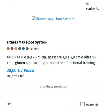
utilizza
al
con
la
una
confronto
poliuretano
resistenza
scala
(PU),
all’abrasione
da
il
si
1
comportamento
utilizza
a
ammortizzante
una
5,
è
scala
in
Fitness Max Floor System
influenzato
da
cui
anche
1
+3 Colori
ogni
dal
a
valore
44,6 × 44,6 o 97,1 × 97,1 cm, spessore 1,8 e 2,8 cm o oltre 10
legante
5.
della
cm – giunto capillare – per palestre e functional training
elastico,
Un
scala
20,60 € / Pezzo
nonché
punteggio
corrisponde
103,52 € / m²
dalla
di
a
struttura
1
un
Visualizza prodotto
e
indica
intervallo
dalla
che
di
densità
vengono
densità
Aggiungi
XT