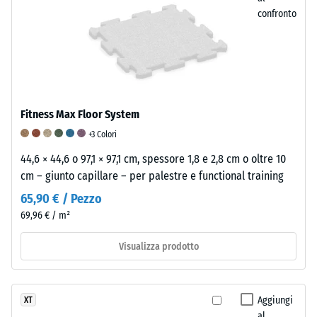
indica
confronto
un’elevata
resistenza
alla
compressione,
mentre
una
Fitness Max Floor System
profondità
+3 Colori
maggiore
44,6 × 44,6 o 97,1 × 97,1 cm, spessore 1,8 e 2,8 cm o oltre 10
indica
cm – giunto capillare – per palestre e functional training
una
minore
65,90 € / Pezzo
resistenza
69,96 € / m²
ai
carichi
Visualizza prodotto
puntuali.
Tali
carichi
Aggiungi
XT
possono
al