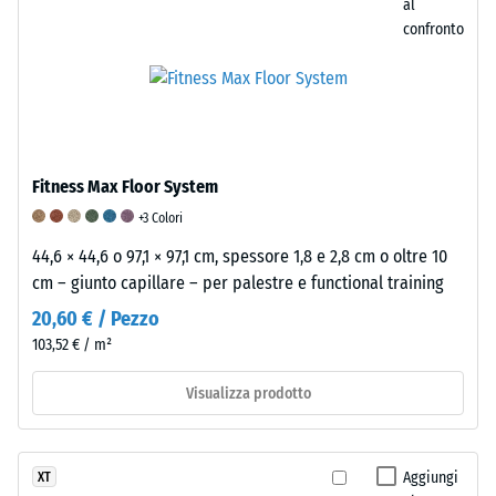
al
fori.
confronto
Questo
requisito
è
soddisfatto
per
tutti
Fitness Max Floor System
i
+3 Colori
valori
44,6 × 44,6 o 97,1 × 97,1 cm, spessore 1,8 e 2,8 cm o oltre 10
della
cm – giunto capillare – per palestre e functional training
scala.
I
20,60 € / Pezzo
risultati
103,52 € / m²
del
test
Visualizza prodotto
vengono
classificati
su
Aggiungi
XT