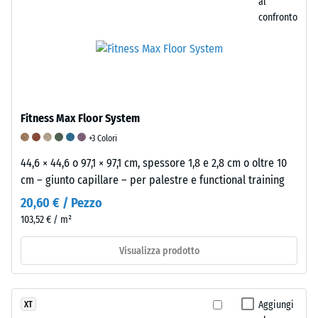
carico
al
e
confronto
successivamente
a
intervalli
regolari
per
Fitness Max Floor System
un
periodo
+3 Colori
di
44,6 × 44,6 o 97,1 × 97,1 cm, spessore 1,8 e 2,8 cm o oltre 10
24
cm – giunto capillare – per palestre e functional training
ore,
20,60 € / Pezzo
al
103,52 € / m²
fine
di
Visualizza prodotto
valutare
la
deformazione
Aggiungi
XT
permanente.