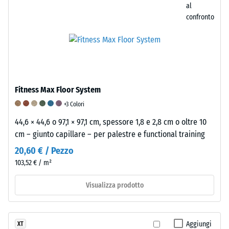
attenuazione
(BS
al
confronto
confortevole
7188)
La
densità
apparente
/ 5
/ 5
di
Fitness Max Floor System
un
+3 Colori
materiale
44,6 × 44,6 o 97,1 × 97,1 cm, spessore 1,8 e 2,8 cm o oltre 10
descrive
La
La
cm – giunto capillare – per palestre e functional training
il
gomma
resistenza
rapporto
20,60 € / Pezzo
è
all’abrasione
tra
103,52 € / m²
un
di
la
materiale
un
sua
Visualizza prodotto
elastico
rivestimento
massa
che
per
e
si
pavimenti
il
Aggiungi
XT