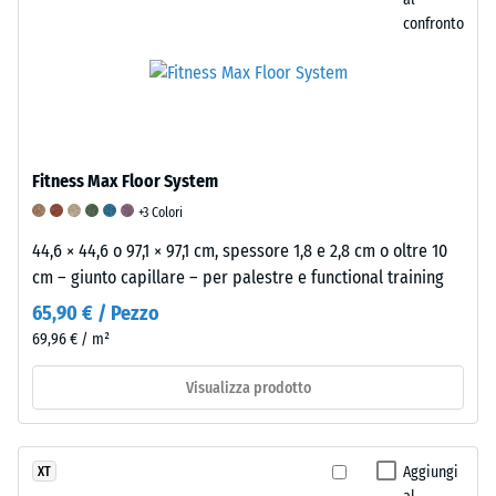
resistenza
confronto
alla
compressione
viene
determinata
utilizzando
il
Fitness Max Floor System
metodo
di
+3 Colori
prova
44,6 × 44,6 o 97,1 × 97,1 cm, spessore 1,8 e 2,8 cm o oltre 10
specificato
cm – giunto capillare – per palestre e functional training
nella
65,90 € / Pezzo
norma
69,96 € / m²
BS
7188:1998.
Visualizza prodotto
Un
corpo
di
Aggiungi
XT
prova