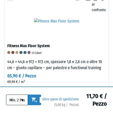
e
valore
La
al
il
pari
resistenza
confronto
volume
a
all’abrasione
puro
5
viene
del
indica
determinata
materiale
un'ammortizzazione
secondo
senza
eccezionalmente
un
considerare
Fitness Max Floor System
elevata.
metodo
le
Questa
standardizzato
+3 Colori
cavità.
classificazione
secondo
Viene
44,6 × 44,6 o 97,1 × 97,1 cm, spessore 1,8 e 2,8 cm o oltre 10
si
la
espressa
cm – giunto capillare – per palestre e functional training
basa
norma
in
65,90 € / Pezzo
su
BS
unità
69,96 € / m²
studi
7188.
come
empirici
Un
g/cm³
Visualizza prodotto
e
campione
11,70 € /
o
-
+
oltre spese di spedizione
misurazioni
di
Pezzo
kg/m³.
(
5,00
kg
/ Pezzo)
comparative.
materiale
Per
Aggiungi
XT