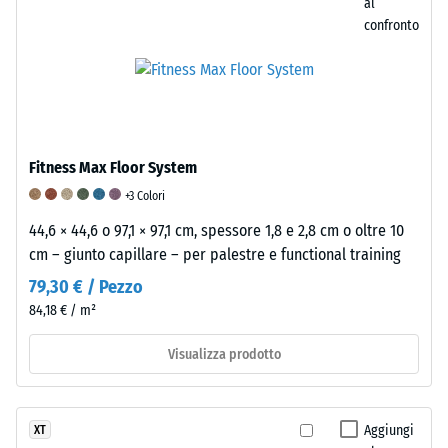
al
Inoltre,
confronto
si
verifica
che
il
materiale
intorno
Fitness Max Floor System
al
+3 Colori
punto
di
44,6 × 44,6 o 97,1 × 97,1 cm, spessore 1,8 e 2,8 cm o oltre 10
applicazione
cm – giunto capillare – per palestre e functional training
del
79,30 € / Pezzo
carico
84,18 € / m²
rimanga
integro,
Visualizza prodotto
senza
crepe,
fessure
Aggiungi
XT
o