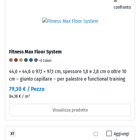
al
forza
confronto
di
1000
N
(circa
105
kg).
Fitness Max Floor System
La
+3 Colori
profondità
44,6 × 44,6 o 97,1 × 97,1 cm, spessore 1,8 e 2,8 cm o oltre 10
di
cm – giunto capillare – per palestre e functional training
impronta
risultante
79,30 € / Pezzo
viene
84,18 € / m²
misurata
Visualizza prodotto
immediatamente
dopo
l’applicazione
del
Aggiungi
XT