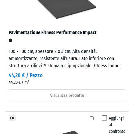
- valore
il
moderni
scala 5 =
confronto.
e
da 1000
superfici
kg/m³
dal
Pavimentazione Fitness Performance Impact
Smorzamento
carattere
di urti,
essenziale.
vibrazioni e
100 × 100 cm, spessore 2 o 3 cm. Alta densità,
rumori da
ammortizzante, resistente all’usura. Lato inferiore con
Materiale
calpestio –
struttura a rilievi. Sistema a clip opzionale. Fitness indoor.
Valore scala 2
–
=
Componenti
44,20 € / Pezzo
attenuazione
e
44,20 € / m²
confortevole
struttura
Visualizza prodotto
Resistenza
all'abrasione
Il
– Resistenza
prodotto
all'usura
Aggiungi
ED
è
abrasiva –
al
composto
Valore della
confronto