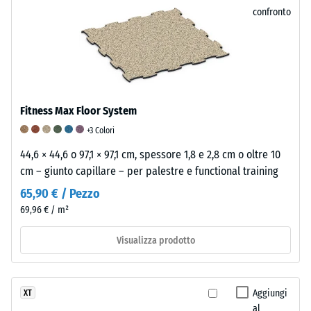
Per
confronto
le
La
varianti
resistenza
nere
alla
o
compressione
antracite
di
Fitness Max Floor System
viene
un
utilizzato
materiale
+3 Colori
un
descrive
44,6 × 44,6 o 97,1 × 97,1 cm, spessore 1,8 e 2,8 cm o oltre 10
legante
la
cm – giunto capillare – per palestre e functional training
trasparente,
sua
65,90 € / Pezzo
mentre
capacità
69,96 € / m²
nelle
di
versioni
resistere
Visualizza prodotto
colorate
a
il
carichi
legante
localizzati.
Aggiungi
XT
pigmentato
Indica
al