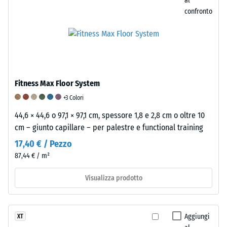
al
con
confronto
una
superficie
di
100
mm^(2)
(equivalente
Fitness Max Floor System
a
+3 Colori
1
cm^(2))
44,6 × 44,6 o 97,1 × 97,1 cm, spessore 1,8 e 2,8 cm o oltre 10
viene
cm – giunto capillare – per palestre e functional training
premuto
17,40 € / Pezzo
su
87,44 € / m²
un
campione
Visualizza prodotto
di
materiale
con
Aggiungi
XT
una