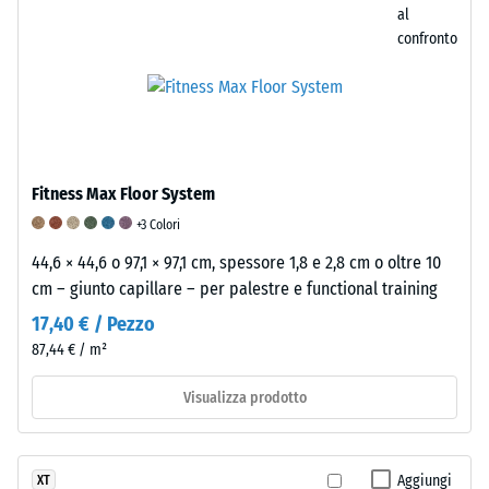
degli
fattore
al
generalmente
urti,
chiave
confronto
compreso
nella
per
tra
riduzione
valutare
600
delle
la
e
vibrazioni
durabilità,
1250
e
la
kg/m³.
nell'isolamento
funzionalità
Fitness Max Floor System
Per
acustico
e
rappresentare
+3 Colori
da
la
chiaramente
44,6 × 44,6 o 97,1 × 97,1 cm, spessore 1,8 e 2,8 cm o oltre 10
impatto.
qualità
la
cm – giunto capillare – per palestre e functional training
Nei
dei
densità
17,40 € / Pezzo
prodotti
pavimenti
apparente
realizzati
in
87,44 € / m²
di
con
granuli
un
Visualizza prodotto
granuli
di
prodotto
di
gomma.
specifico,
gomma
Per
WARCO
legati
classificare
Aggiungi
XT