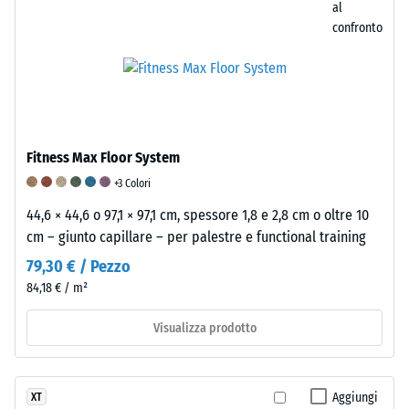
valutare
al
l’idoneità
confronto
di
un
pavimento
WARCO
a
una
Fitness Max Floor System
specifica
+3 Colori
applicazione,
44,6 × 44,6 o 97,1 × 97,1 cm, spessore 1,8 e 2,8 cm o oltre 10
si
cm – giunto capillare – per palestre e functional training
consiglia
di
79,30 € / Pezzo
eseguire
84,18 € / m²
un
Visualizza prodotto
test
pratico
su
un
Aggiungi
XT