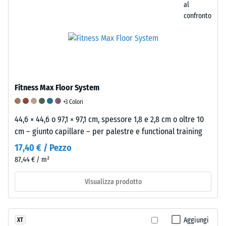
campione
al
confronto
di
materiale
in
loco.
Questo
approccio
Fitness Max Floor System
garantisce
una
+3 Colori
valutazione
44,6 × 44,6 o 97,1 × 97,1 cm, spessore 1,8 e 2,8 cm o oltre 10
affidabile
cm – giunto capillare – per palestre e functional training
della
17,40 € / Pezzo
resistenza
87,44 € / m²
alla
compressione
Visualizza prodotto
in
condizioni
reali.
Aggiungi
XT