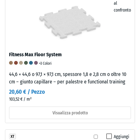
al
confronto
Densità
Smorzamento
Resistenza
apparente
di
all'abrasione
-
urti,
–
valore
vibrazioni
Resistenza
scala
e
all'usura
Fitness Max Floor System
5
rumori
abrasiva
+3 Colori
=
da
–
44,6 × 44,6 o 97,1 × 97,1 cm, spessore 1,8 e 2,8 cm o oltre 10
cm – giunto capillare – per palestre e functional training
da
calpestio
Valore
20,60 € / Pezzo
1000
–
della
103,52 € / m²
kg/m³
Valore
scala
scala
5
Visualizza prodotto
2
=
=
"eccezionale"
/ 5
Aggiungi
XT