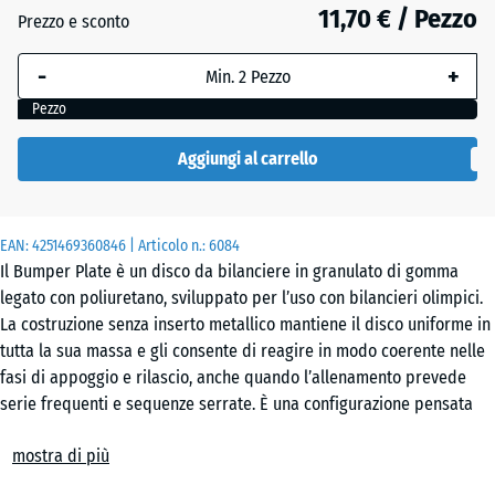
32
11,70 € / Pezzo
Prezzo e sconto
mm
-
+
La
dimensione
Pezzo
selezionata,
evidenziata
Aggiungi al carrello
in blu,
viene
utilizzata
EAN:
4251469360846
| Articolo n.:
6084
per il
Il Bumper Plate è un disco da bilanciere in granulato di gomma
calcolo del
legato con poliuretano, sviluppato per l’uso con bilancieri olimpici.
fabbisogno
La costruzione senza inserto metallico mantiene il disco uniforme in
(salvo
tutta la sua massa e gli consente di reagire in modo coerente nelle
diversa
fasi di appoggio e rilascio, anche quando l’allenamento prevede
indicazione
serie frequenti e sequenze serrate. È una configurazione pensata
nei dati del
per chi cerca un appoggio regolare, una gestione semplice del
prodotto).
mostra di più
disco e un contatto più controllato con il piano.
Smorzamento e rimbalzo
5