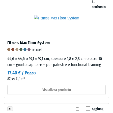
una
al
scala
confronto
da
1
a
5,
dove
un
Fitness Max Floor System
valore
+3 Colori
di
44,6 × 44,6 o 97,1 × 97,1 cm, spessore 1,8 e 2,8 cm o oltre 10
1
cm – giunto capillare – per palestre e functional training
corrisponde
17,40 € / Pezzo
a
una
87,44 € / m²
profondità
Visualizza prodotto
di
impronta
residua
di
Aggiungi
XT