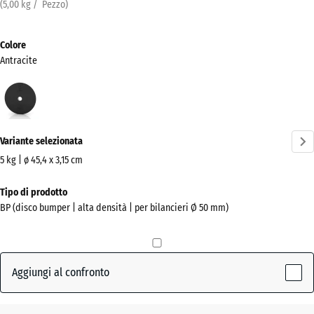
(
5,00
kg
/ Pezzo)
Colore
Antracite
Antracite
(active)
Variante selezionata
5 kg | ø 45,4 x 3,15 cm
Dimensioni
Tipo di prodotto
per
BP (disco bumper | alta densità | per bilancieri Ø 50 mm)
la
spedizione
455
x
Aggiungi al confronto
455
x