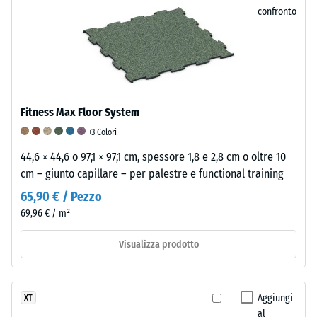
Dal
ammaccatura
confronto
punto
residua
di
vista
dopo
chimico
24
si
ore
tratta
Fitness Max Floor System
di
di
+3 Colori
una
scarico
44,6 × 44,6 o 97,1 × 97,1 cm, spessore 1,8 e 2,8 cm o oltre 10
miscela
(BS
cm – giunto capillare – per palestre e functional training
di
gomma
7188)
65,90 € / Pezzo
naturale
69,96 € / m²
(NR)
e
Visualizza prodotto
gomma
/ 5
stirene-
butadiene
Aggiungi
XT
(SBR).
al