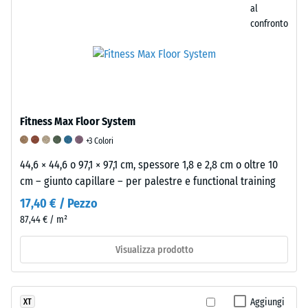
deforma
descrive
suo
al
sotto
la
volume
confronto
tensione
sua
totale,
o
capacità
inclusi
compressione
di
tutti
per
resistere
i
poi
alla
pori,
ritornare
perdita
le
Fitness Max Floor System
alla
di
cavità
+3 Colori
sua
materiale
e
44,6 × 44,6 o 97,1 × 97,1 cm, spessore 1,8 e 2,8 cm o oltre 10
forma
dovuta
le
cm – giunto capillare – per palestre e functional training
originale.
a
inclusioni
Questa
frizione
17,40 € / Pezzo
d'aria.
proprietà
o
Nei
87,44 € / m²
la
usura.
prodotti
rende
Questo
Visualizza prodotto
WARCO,
particolarmente
parametro
questo
efficace
è
valore
nell'assorbimento
un
è
Aggiungi
XT