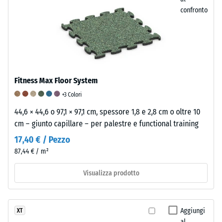
derivare,
confronto
ad
esempio,
da
tacchi
alti,
gambe
Fitness Max Floor System
di
+3 Colori
mobili,
44,6 × 44,6 o 97,1 × 97,1 cm, spessore 1,8 e 2,8 cm o oltre 10
fioriere
cm – giunto capillare – per palestre e functional training
su
17,40 € / Pezzo
ruote
o
87,44 € / m²
piedi
Visualizza prodotto
di
vari
dispositivi.
La
Aggiungi
XT
al