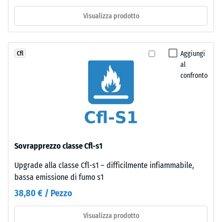
profondità
puzzle
di
Visualizza prodotto
sui
impronta
margini.
ridotta
Ogni
indica
lato
Aggiungi
Cfl
un’elevata
si
al
resistenza
confronto
accoppia
alla
a
compressione,
qualsiasi
mentre
altro.
una
La
profondità
fuga
maggiore
Sovrapprezzo classe Cfl-s1
rimane
indica
pressoché
Upgrade alla classe Cfl-s1 – difficilmente infiammabile,
una
invisibile
bassa emissione di fumo s1
minore
grazie
resistenza
38,80 € / Pezzo
agli
ai
spigoli
carichi
Visualizza prodotto
squadrati