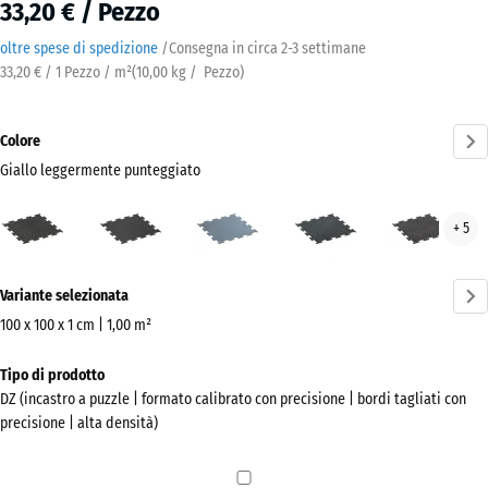
33,20 € / Pezzo
oltre spese di spedizione
/
Consegna in circa
2-3 settimane
33,20 € / 1 Pezzo / m²
(
10,00
kg
/ Pezzo)
Colore
Giallo leggermente punteggiato
Giallo
Antracite
Argento
Azzurro
Grig
+ 5
leggermente
invecchiato
leggermente
legg
punteggiato
punteggiato
punt
Ulteriori
(active)
Variante selezionata
informazioni
sui
100 x 100 x 1 cm | 1,00 m²
colori?
Dimensioni
Tipo di prodotto
per
Mostra
DZ (incastro a puzzle | formato calibrato con precisione | bordi tagliati con
la
la
precisione | alta densità)
spedizione
palette
1060
colori