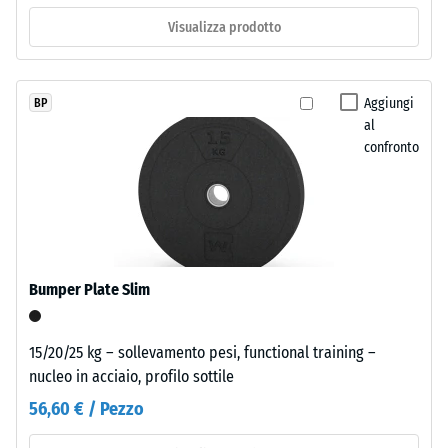
0
of
Visualizza prodotto
Life
mm
Tyres".
di
L'EPDM,
Aggiungi
BP
ammaccatura
ossia
al
gomma
residua
confronto
etilene-
dopo
propilene-
24
diene
monomero,
ore
è
di
una
Bumper Plate Slim
scarico
gomma
sintetica
(BS
colorata
15/20/25 kg – sollevamento pesi, functional training –
7188)
in
nucleo in acciaio, profilo sottile
massa.
56,60 € / Pezzo
I
granuli