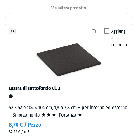
nero
Isolamento
Visualizza prodotto
e
termico –
Valore scala
pulito,
2 =
ottenuto
Conduttività
da
Aggiungi
XX
termica ca.
pneumatici
al
0,12 W/(m·K)
confronto
riciclati,
Resistenza
miscelato
con
alla
circa
compressione
il
-
10%
Lastra di sottofondo Cl. 3
di
Valore
granulato
scala
EPDM
52 × 52 o 104 × 104 cm, 1,8 o 2,8 cm – per interno ed esterno
5
colorato.
– Smorzamento ★★★, Portanza ★
ELT
=
8,70 € / Pezzo
significa
ca.
32,22 € / m²
"End