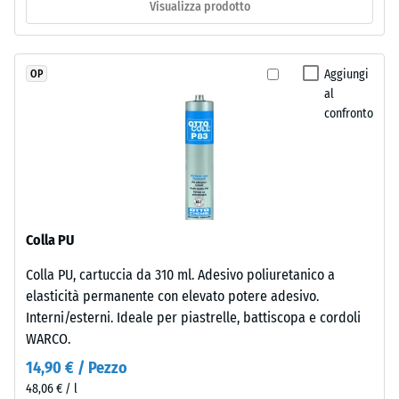
variazioni
Visualizza prodotto
carichi
cromatiche.
localizzati.
Indica
Aggiungi
OP
Installazione
la
al
–
misura
confronto
Lavorazione
in
–
cui
Montaggio
il
materiale
si
Rifilate
deforma
da
Colla PU
quando
un
viene
Colla PU, cartuccia da 310 ml. Adesivo poliuretanico a
formato
applicata
elasticità permanente con elevato potere adesivo.
maggiore,
una
Interni/esterni. Ideale per piastrelle, battiscopa e cordoli
le
determinata
WARCO.
piastrelle
forza.
acquisiscono
14,90 € / Pezzo
Una
l'incastro
48,06 € / l