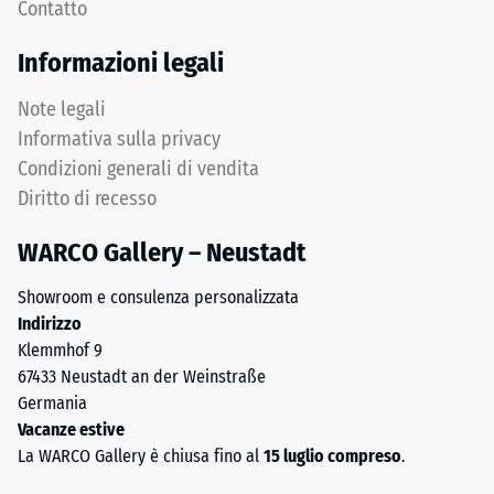
Un
Contatto
impresse.
corpo
Il
di
Informazioni legali
prodotto
prova
poggia
con
Note legali
su
una
Informativa sulla privacy
tutta
superficie
Condizioni generali di vendita
la
di
superficie
Diritto di recesso
100
del
mm^(2)
WARCO Gallery – Neustadt
sottofondo.
(equivalente
Questa
a
Showroom e consulenza personalizzata
esecuzione
1
Indirizzo
non
cm^(2))
Klemmhof 9
prevede
viene
67433 Neustadt an der Weinstraße
drenaggio
premuto
Germania
integrato
su
Vacanze estive
–
un
La WARCO Gallery è chiusa fino al
15 luglio compreso
.
se
campione
necessario,