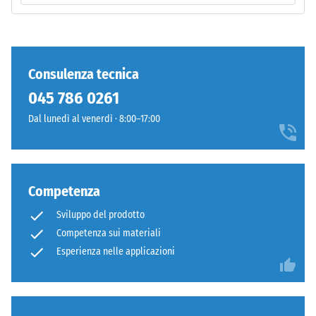
puntuali.
privi
Tali
di
carichi
fase.
possono
Con
Consulenza tecnica
derivare,
grafica
ad
045 786 0261
uniforme
esempio,
il
Dal lunedì al venerdì · 8:00–17:00
da
singolo
tacchi
elemento
alti,
scompare
gambe
visivamente:
Competenza
di
la
mobili,
Sviluppo del prodotto
superficie
fioriere
manifesta
Competenza sui materiali
su
continuità
Esperienza nelle applicazioni
ruote
omogenea,
o
come
piedi
un
di