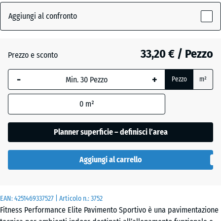
x
Giallo
1060
Aggiungi al confronto
leggermente
x
(active)
punteggiato
10
mm
33,20 € / Pezzo
Prezzo e sconto
La
Antracite
- 4,60 €
-
+
Pezzo
m²
dimensione
selezionata,
0
m²
evidenziata
Argento
+ 1,70 €
in blu,
invecchiato
viene
Planner superficie – definisci l’area
utilizzata
per il
Azzurro
Aggiungi al carrello
calcolo del
leggermente
fabbisogno
punteggiato
(salvo
EAN:
diversa
4251469337527
| Articolo n.:
3752
Fitness Performance Elite Pavimento Sportivo è una pavimentazione
indicazione
Grigio