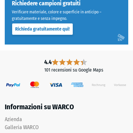
tappeto
Richiedere campioni gratuiti
vari
monolitico.
dispositivi.
Verificare materiale, colore e superficie in anticipo –
gratuitamente e senza impegno.
La
Struttura
resistenza
Richieda gratuitamente qui!
del
alla
lato
compressione
inferiore
viene
determinata
4.4
utilizzando
Il
il
101 recensioni su Google Maps
lato
metodo
inferiore
di
è
prova
completamente
specificato
piano
nella
Informazioni su WARCO
e
norma
privo
Azienda
BS
di
7188:1998.
Galleria WARCO
strutture