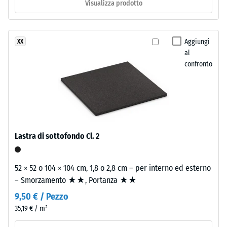
Visualizza prodotto
/ 5
vengono
legati
con
Aggiungi
XX
poliuretano.
al
Sulla
confronto
La
superficie
resistenza
prevalentemente
alla
nera
compressione
rimangono
di
visibili
un
singole
Lastra di sottofondo Cl. 2
materiale
particelle
descrive
colorate
la
52 × 52 o 104 × 104 cm, 1,8 o 2,8 cm – per interno ed esterno
di
sua
– Smorzamento ★★, Portanza ★★
EPDM
capacità
che
9,50 € / Pezzo
di
creano
35,19 € / m²
resistere
leggere
a