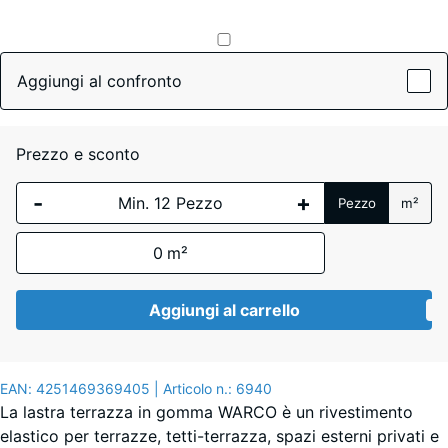
palette
colori
Aggiungi al confronto
Granito
grigio
(active)
scuro
Prezzo e sconto
-
+
Pezzo
m²
Atlantico
0
m²
Aggiungi al carrello
Etna
EAN:
4251469369405
| Articolo n.:
6940
Granito
La lastra terrazza in gomma WARCO è un rivestimento
grigio
elastico per terrazze, tetti-terrazza, spazi esterni privati e