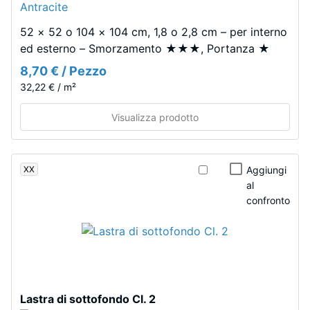
Resistenza
poliuretanico
all'abrasione
trasparente
52 × 52 o 104 × 104 cm, 1,8 o 2,8 cm – per interno
–
resistente
ed esterno – Smorzamento ★★★, Portanza ★
Resistenza
ai
all'usura
8,70 € / Pezzo
raggi
abrasiva –
32,22 € / m²
UV.
Valore della
La
scala 2 =
Visualizza prodotto
"buono" (BS
miscela
7188)
crea
una
Permeabilità
XX
Aggiungi
superficie
all'acqua
al
variegata
(EN 12616)
confronto
dall'aspetto
– Scala 4 =
simile
Infiltrazione
ca. 600
alla
mm/h (600
pietra
l/h/m²)
naturale
scura.
Resistenza
Lastra di sottofondo Cl. 2