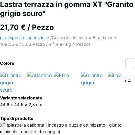
Lastra terrazza in gomma XT "Granito
grigio scuro"
21,70 € / Pezzo
oltre spese di spedizione
/
Consegna in circa
4-6 settimane
109,05 € / 5,03 Pezzo / m²
(
4,87
kg
/ Pezzo)
Colore
Granito
Atlantico
Etna
Granito
L
+ 4
grigio
grigio
scuro
Ulteriori
(active)
Variante selezionata
informazioni
44,6 x 44,6 × 2,8 cm
sui
colori?
Tipo di prodotto
XT (piastrella calibrata | incastro a puzzle ottimizzato | giunto
Mostra
minimale | canali di drenaggio)
la