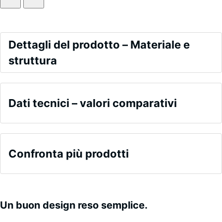
Dettagli
Dettagli del prodotto – Materiale e
del
struttura
prodotto
Colore
–
Valori
Granito
Materiale
Dati tecnici – valori comparativi
grigio
di
e
scuro
riferimento
struttura
Densità
apparente
Confronta più prodotti
- valore
scala 2 =
780 a
I
840
Non
prodotti
kg/m³
è
nella
Un buon design reso semplice.
ancora
tonalità
Smorzamento