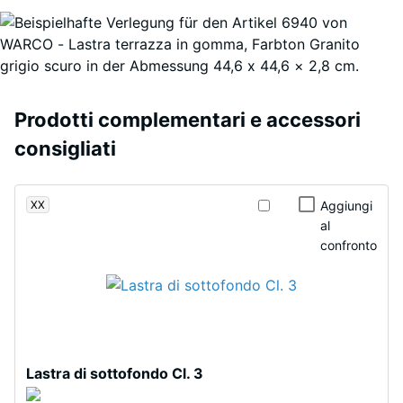
stato
Granito
di urti,
selezionato
vibrazioni e
grigio
alcun
rumori da
scuro
prodotto
calpestio –
sono
Valore scala 3
per
realizzati
=
il
con
Prodotti complementari e accessori
attenuazione
confronto.
granulato
consigliati
evidente
di
Classe di
gomma
resistenza
EPDM
XX
Aggiungi
allo
in
al
scivolamento
diverse
confronto
DS (EN
tonalità
14041) -
di
Valore scala
grigio
5 =
e
Coefficiente
nero
di attrito ca.
Lastra di sottofondo Cl. 3
e
0,6
legante