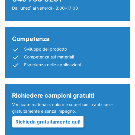
struttura
generalmente
a
Dal lunedì al venerdì · 8:00–17:00
compreso
pori
tra
aperti.
600
Lo
e
strato
Competenza
1250
inferiore
kg/m³.
Sviluppo del prodotto
è
Per
Competenza sui materiali
formato
rappresentare
Esperienza nelle applicazioni
da
chiaramente
granulato
la
ELT
densità
nero
apparente
Richiedere campioni gratuiti
e
di
pulito
Verificare materiale, colore e superficie in anticipo –
un
di
gratuitamente e senza impegno.
prodotto
granulometria
specifico,
Richieda gratuitamente qui!
media,
WARCO
legato