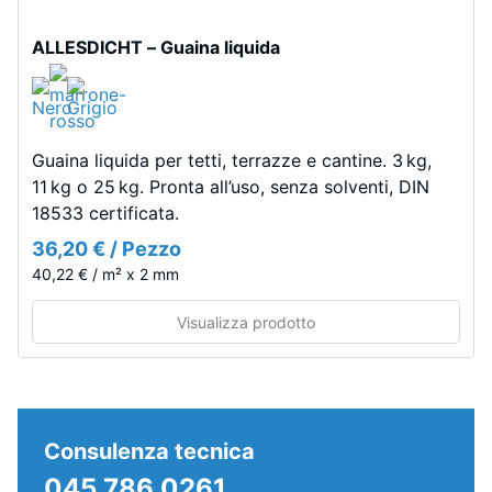
suo
ai
volume
ALLESDICHT – Guaina liquida
raggi
totale,
UV.
inclusi
L'EPDM
tutti
è
i
una
Guaina liquida per tetti, terrazze e cantine. 3 kg,
pori,
gomma
11 kg o 25 kg. Pronta all’uso, senza solventi, DIN
le
etilene-
18533 certificata.
cavità
propilene-
e
36,20 € / Pezzo
diene
le
40,22 € / m² x 2 mm
monomero
inclusioni
di
Visualizza prodotto
d'aria.
nuova
Nei
produzione.
prodotti
La
WARCO,
superficie
questo
mantiene
Consulenza tecnica
valore
una
045 786 0261
è