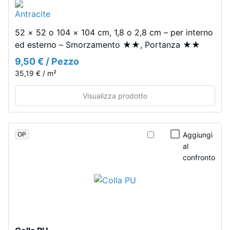
Poiché
allo
l'EPDM
scivolamento
è
(EN 16165) –
52 × 52 o 104 × 104 cm, 1,8 o 2,8 cm – per interno
Valore scala
naturalmente
ed esterno – Smorzamento ★★, Portanza ★★
4 = angolo
resistente
medio di
9,50 € / Pezzo
ai
accettazione
raggi
35,19 € / m²
ca. 16°,
UV
gruppo R10
Visualizza prodotto
e
i
Isolamento
termico –
pigmenti
Valore scala
OP
sono
Aggiungi
3 =
al
incorporati
Conduttività
confronto
nel
termica ca.
granulato,
0,11
la
W/(m·K)
colorazione
Resistente
rimane
al gelo
stabile