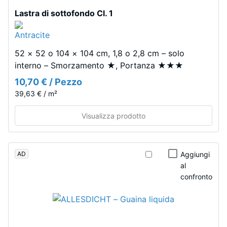
strato
Lastra di sottofondo Cl. 1
superiore,
spesso
circa
La
52 × 52 o 104 × 104 cm, 1,8 o 2,8 cm – solo
3,3
densità
interno – Smorzamento ★, Portanza ★★★
mm,
apparente
è
10,70 € / Pezzo
di
composto
39,63 € / m²
un
da
materiale
granulato
Visualizza prodotto
descrive
EPDM
il
colorato
rapporto
in
AD
Aggiungi
tra
massa
al
la
e
confronto
sua
legato
massa
con
e
poliuretano
il
stabilizzato