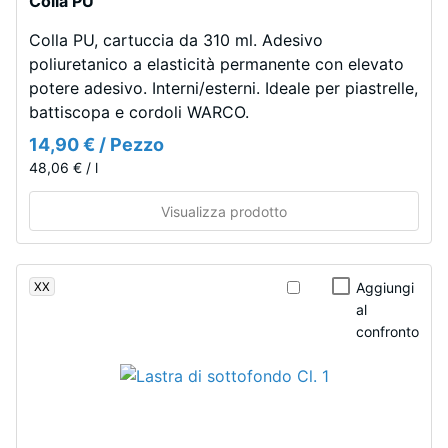
Colla PU
nel
Densità
tempo.
Colla PU, cartuccia da 310 ml. Adesivo
apparente
poliuretanico a elasticità permanente con elevato
-
potere adesivo. Interni/esterni. Ideale per piastrelle,
Materiale
valore
battiscopa e cordoli WARCO.
–
scala
Componenti
14,90 € / Pezzo
e
48,06 € / l
2
struttura
=
Visualizza prodotto
780
Il
a
prodotto
XX
Aggiungi
ha
840
al
una
kg/m³
confronto
struttura
a
due
strati.
Lo
/ 5