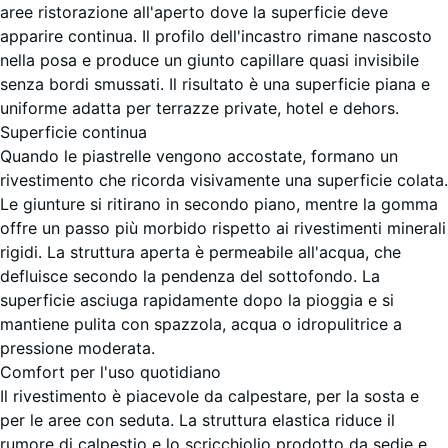
aree ristorazione all'aperto dove la superficie deve
apparire continua. Il profilo dell'incastro rimane nascosto
nella posa e produce un giunto capillare quasi invisibile
Lavanda
senza bordi smussati. Il risultato è una superficie piana e
uniforme adatta per terrazze private, hotel e dehors.
Superficie continua
Quando le piastrelle vengono accostate, formano un
Prato
rivestimento che ricorda visivamente una superficie colata.
inglese
Le giunture si ritirano in secondo piano, mentre la gomma
offre un passo più morbido rispetto ai rivestimenti minerali
rigidi. La struttura aperta è permeabile all'acqua, che
defluisce secondo la pendenza del sottofondo. La
Rattan
superficie asciuga rapidamente dopo la pioggia e si
mantiene pulita con spazzola, acqua o idropulitrice a
pressione moderata.
Terracotta
Comfort per l'uso quotidiano
Il rivestimento è piacevole da calpestare, per la sosta e
per le aree con seduta. La struttura elastica riduce il
rumore di calpestio e lo scricchiolio prodotto da sedie e