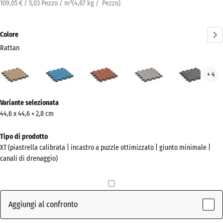
109,05 € / 5,03 Pezzo / m²
(
4,87
kg
/ Pezzo)
Colore
Rattan
Rattan
Atlantico
Etna
Granito
Gran
+ 4
(active)
grigio
grig
scur
Ulteriori
Variante selezionata
informazioni
44,6 x 44,6 × 2,8 cm
sui
colori?
Tipo di prodotto
XT (piastrella calibrata | incastro a puzzle ottimizzato | giunto minimale |
Mostra
canali di drenaggio)
la
palette
colori
Aggiungi al confronto
(active)
Rattan