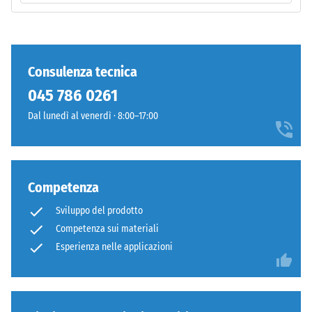
tutti
standard.
i
pori,
Installazione
le
Consulenza tecnica
–
cavità
Lavorazione
045 786 0261
e
–
le
Dal lunedì al venerdì · 8:00–17:00
Montaggio
inclusioni
d'aria.
Nei
prodotti
Competenza
WARCO,
Sviluppo del prodotto
questo
Competenza sui materiali
valore
è
Esperienza nelle applicazioni
generalmente
compreso
tra