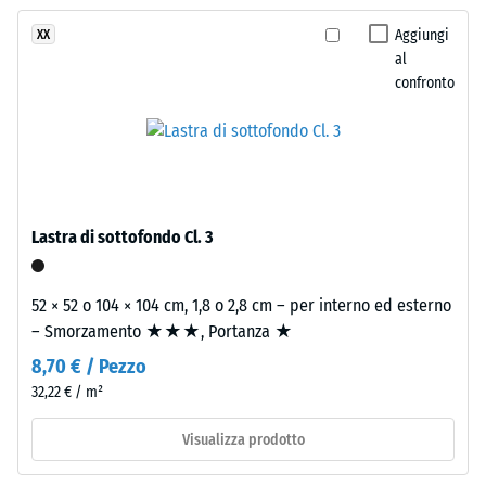
stato
del
vibrazioni e
selezionato
rumori da
rattan
Aggiungi
XX
alcun
calpestio –
al
e
prodotto
Valore scala 3
confronto
degli
=
per
arredi
attenuazione
il
outdoor.
evidente
confronto.
Classe di
Materiale
resistenza
–
Lastra di sottofondo Cl. 3
allo
Componenti
scivolamento
e
DS (EN 14041)
52 × 52 o 104 × 104 cm, 1,8 o 2,8 cm – per interno ed esterno
struttura
- Valore scala
– Smorzamento ★★★, Portanza ★
5 =
Coefficiente
8,70 € / Pezzo
Il
di attrito ca.
32,22 € / m²
prodotto
0,6
ha
Visualizza prodotto
Resistenza
una
all'abrasione
struttura