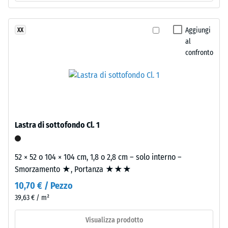
La
valore
superficie
scala
mantiene
Aggiungi
XX
una
al
2
struttura
confronto
=
a
780
pori
aperti.
a
Lo
840
strato
kg/m³
inferiore
Lastra di sottofondo Cl. 1
è
formato
52 × 52 o 104 × 104 cm, 1,8 o 2,8 cm – solo interno –
da
Smorzamento ★, Portanza ★★★
granulato
/ 5
10,70 € / Pezzo
ELT
nero
39,63 € / m²
e
Visualizza prodotto
pulito