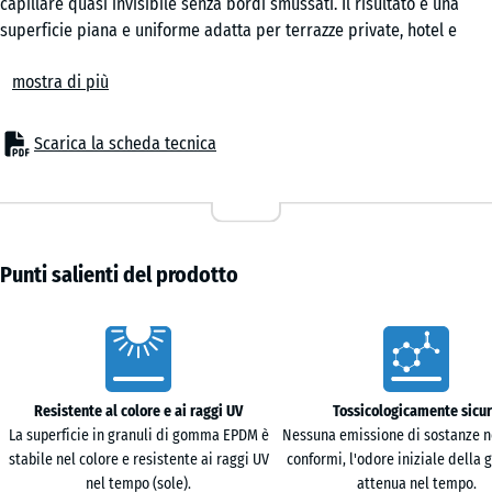
capillare quasi invisibile senza bordi smussati. Il risultato è una
superficie piana e uniforme adatta per terrazze private, hotel e
dehors.
Prato
mostra di più
Superficie continua
inglese
Quando le piastrelle vengono accostate, formano un rivestimento
che ricorda visivamente una superficie colata. Le giunture si ritirano
Scarica la scheda tecnica
in secondo piano, mentre la gomma offre un passo più morbido
rispetto ai rivestimenti minerali rigidi. La struttura aperta è
Terracotta
permeabile all'acqua, che defluisce secondo la pendenza del
sottofondo. La superficie asciuga rapidamente dopo la pioggia e si
mantiene pulita con spazzola, acqua o idropulitrice a pressione
Punti salienti del prodotto
Travertino
moderata.
Comfort per l'uso quotidiano
Caratteristiche
Il rivestimento è piacevole da calpestare, per la sosta e per le aree
con seduta. La struttura elastica riduce il rumore di calpestio e lo
scricchiolio prodotto da sedie e oggetti trascinati. La superficie è
Resistente al colore e ai raggi UV
Tossicologicamente sicu
meno calda da calpestare rispetto ai rivestimenti compatti in pietra
La superficie in granuli di gomma EPDM è
Nessuna emissione di sostanze n
o ceramica.
stabile nel colore e resistente ai raggi UV
conformi, l'odore iniziale della
Posa e adattamento
nel tempo (sole).
attenua nel tempo.