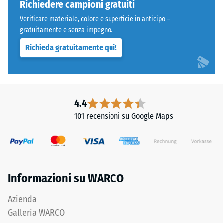
Denti
600
Richiedere campioni gratuiti
arrotondati
e
Verificare materiale, colore e superficie in anticipo –
come
1250
gratuitamente e senza impegno.
4035,
kg/m³.
Richieda gratuitamente qui!
ma
Per
bordi
rappresentare
squadrati
chiaramente
senza
la
fase.
densità
4.4
Strato
apparente
101 recensioni su Google Maps
superiore
di
in
un
sandwich
prodotto
stabilizza
specifico,
gli
WARCO
Informazioni su WARCO
elementi
utilizza
superiori
una
Azienda
mediante
scala
Galleria WARCO
l'incastro.
da