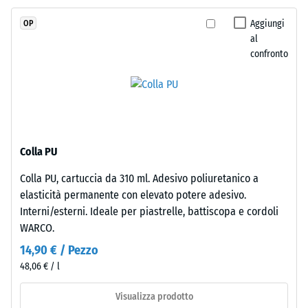
Valore scala
legato
4 = angolo
Aggiungi
OP
con
medio di
al
poliuretano
accettazione
confronto
stabilizzato
ca. 16°,
gruppo R10
ai
raggi
Isolamento
UV.
termico –
L'EPDM
Valore scala
è
3 =
Colla PU
una
Conduttività
Colla PU, cartuccia da 310 ml. Adesivo poliuretanico a
gomma
termica ca.
elasticità permanente con elevato potere adesivo.
0,11 W/(m·K)
etilene-
Interni/esterni. Ideale per piastrelle, battiscopa e cordoli
propilene-
Resistente
WARCO.
diene
al gelo
monomero
14,90 € / Pezzo
Densità
di
48,06 € / l
apparente
nuova
produzione.
Visualizza prodotto
-