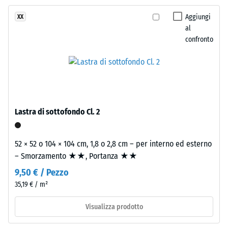
– Resistenza
a
all'usura
Aggiungi
XX
due
abrasiva –
al
strati.
Valore della
confronto
Lo
scala 2 =
strato
"buono" (BS
superiore,
7188)
spesso
Permeabilità
circa
all'acqua
3,3
Lastra di sottofondo Cl. 2
(EN 12616) –
mm,
Scala 4 =
è
Infiltrazione
composto
52 × 52 o 104 × 104 cm, 1,8 o 2,8 cm – per interno ed esterno
ca. 600
da
– Smorzamento ★★, Portanza ★★
mm/h (600
granulato
l/h/m²)
9,50 € / Pezzo
EPDM
35,19 € / m²
Resistenza
colorato
allo
in
Visualizza prodotto
scivolamento
massa
(EN 16165) –
e