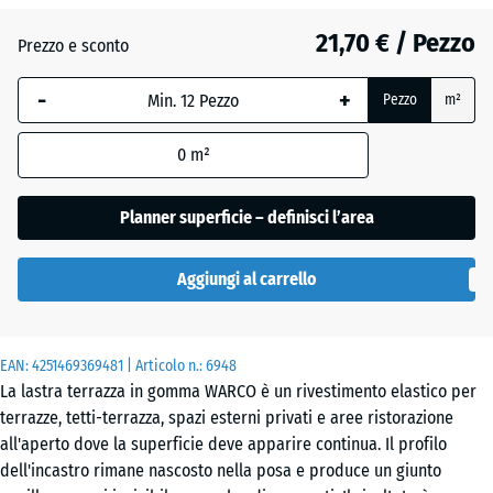
21,70 € / Pezzo
Atlantico
Prezzo e sconto
-
+
Pezzo
m²
Etna
0
m²
Granito
Planner superficie – definisci l’area
grigio
Aggiungi al carrello
Granito
grigio
EAN:
4251469369481
| Articolo n.:
6948
scuro
La lastra terrazza in gomma WARCO è un rivestimento elastico per
terrazze, tetti-terrazza, spazi esterni privati e aree ristorazione
all'aperto dove la superficie deve apparire continua. Il profilo
Lavanda
dell'incastro rimane nascosto nella posa e produce un giunto