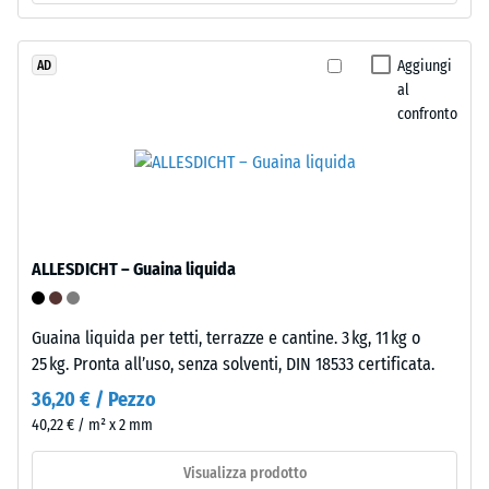
La
di
densità
granulometria
apparente
media,
Aggiungi
AD
di
al
legato
confronto
un
con
materiale
poliuretano.
descrive
ELT
il
significa
rapporto
"End
tra
of
ALLESDICHT – Guaina liquida
la
Life
sua
Tyres".
massa
Lo
Guaina liquida per tetti, terrazze e cantine. 3 kg, 11 kg o
e
strato
25 kg. Pronta all’uso, senza solventi, DIN 18533 certificata.
il
portante
36,20 € / Pezzo
suo
è
40,22 € / m² x 2 mm
volume
pressato
totale,
a
Visualizza prodotto
inclusi
densità