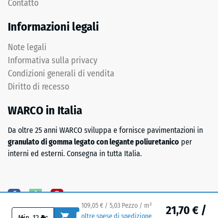
Contatto
Denti
1
arrotondati
a
Informazioni legali
assicurano
5,
distribuzione
in
Note legali
uniforme
cui
Informativa sulla privacy
dei
ogni
Condizioni generali di vendita
carichi.
valore
Diritto di recesso
Senza
della
fase
scala
WARCO in Italia
la
corrisponde
fuga
a
Da oltre 25 anni WARCO sviluppa e fornisce pavimentazioni in
rimane
un
granulato di gomma legato con legante poliuretanico
per
invisibile:
intervallo
interni ed esterni. Consegna in tutta Italia.
superficie
di
continua
densità
e
specifico.
omogenea.
Ad
esempio,
109,05 € / 5,03 Pezzo / m²
21,70 € /
-
+
il
oltre spese di spedizione