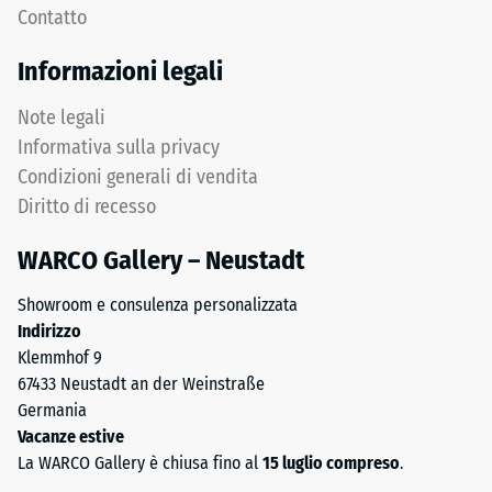
profondità
Contatto
uniforme
di
dei
impronta
Informazioni legali
carichi.
ridotta
Senza
indica
Note legali
fase
un’elevata
Informativa sulla privacy
la
resistenza
Condizioni generali di vendita
fuga
alla
Diritto di recesso
rimane
compressione,
invisibile:
mentre
WARCO Gallery – Neustadt
superficie
una
continua
profondità
Showroom e consulenza personalizzata
e
maggiore
Indirizzo
omogenea.
indica
Klemmhof 9
una
67433 Neustadt an der Weinstraße
minore
Struttura
Germania
resistenza
del
Vacanze estive
ai
lato
La WARCO Gallery è chiusa fino al
15 luglio compreso
.
carichi
inferiore