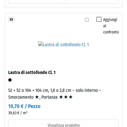
Isolamento
La
termico –
superficie
Valore scala
superiore
Aggiungi
XX
2 =
è
al
Conduttività
chiusa
confronto
termica ca.
e
0,12 W/(m·K)
regolare.
Resistenza
Lo
strato
alla
inferiore
compressione
è
Lastra di sottofondo Cl. 1
-
composto
da
Valore
52 × 52 o 104 × 104 cm, 1,8 o 2,8 cm – solo interno –
granulato
scala
Smorzamento ★, Portanza ★★★
ELT
4
10,70 € / Pezzo
fine,
nero
=
39,63 € / m²
e
ca.
Visualizza prodotto
pulito,