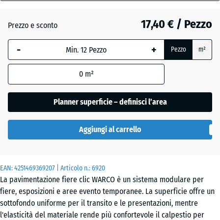
18
mm
Etna
17,40 € / Pezzo
Prezzo e sconto
La
-
+
Pezzo
m²
dimensione
Granito
selezionata,
grigio
0
m²
evidenziata
in blu,
viene
Planner superficie – definisci l’area
Granito
utilizzata
grigio
per il
Aggiungi al carrello
scuro
calcolo del
fabbisogno
(salvo
EAN:
diversa
4251469369207
| Articolo n.:
6920
Lavanda
La pavimentazione fiere clic WARCO è un sistema modulare per
indicazione
fiere, esposizioni e aree evento temporanee. La superficie offre un
nei dati del
sottofondo uniforme per il transito e le presentazioni, mentre
prodotto).
l'elasticità del materiale rende più confortevole il calpestio per