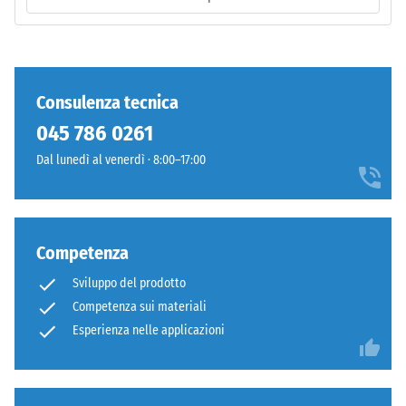
–
/ 5
Lavorazione
–
Montaggio
Consulenza tecnica
La
045 786 0261
resistenza
Dal lunedì al venerdì · 8:00–17:00
alla
compressione
di
un
Competenza
materiale
descrive
Sviluppo del prodotto
la
Competenza sui materiali
sua
Denti
Esperienza nelle applicazioni
capacità
arrotondati
di
come
resistere
4035,
a