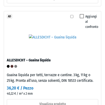
0,25
legato
con
mm
poliuretano.
Aggiungi
AD
di
al
ELT
ammaccatura
confronto
significa
"End
residua
of
dopo
Life
24
Tyres".
Lo
ore
ALLESDICHT – Guaina liquida
strato
di
portante
scarico
è
Guaina liquida per tetti, terrazze e cantine. 3 kg, 11 kg o
pressato
(BS
25 kg. Pronta all’uso, senza solventi, DIN 18533 certificata.
all’alta
7188)
36,20 € / Pezzo
densità.
40,22 € / m² x 2 mm
Installazione
Visualizza prodotto