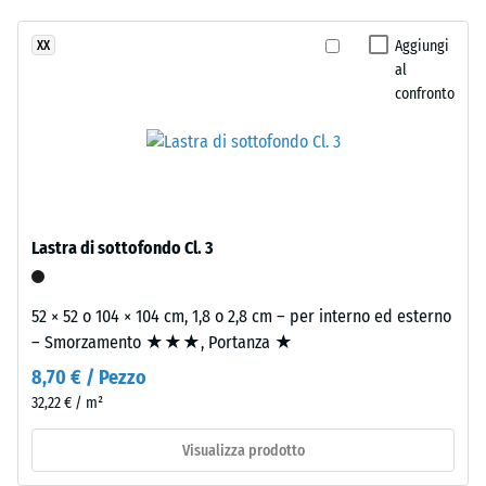
24 ore di
stato
superficie
scarico (BS
selezionato
fresca
Aggiungi
XX
7188)
alcun
al
che
prodotto
Densità
confronto
richiama
apparente
per
l'acqua
- valore
il
aperta.
scala 4 =
confronto.
900 a
1000
Materiale
kg/m³
–
Lastra di sottofondo Cl. 3
Componenti
Smorzamento
e
di urti,
52 × 52 o 104 × 104 cm, 1,8 o 2,8 cm – per interno ed esterno
struttura
vibrazioni e
– Smorzamento ★★★, Portanza ★
rumori da
calpestio –
8,70 € / Pezzo
Il
Valore scala 1
32,22 € / m²
prodotto
=
ha
attenuazione
Visualizza prodotto
una
percepibile
struttura