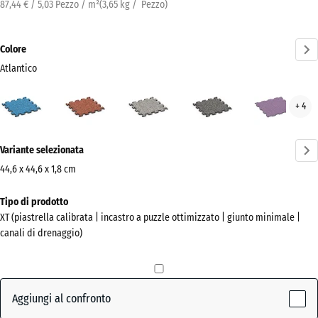
87,44 € / 5,03 Pezzo / m²
(
3,65
kg
/ Pezzo)
Colore
Atlantico
Atlantico
Etna
Granito
Granito
Lav
+ 4
(active)
grigio
grigio
scuro
Ulteriori
Variante selezionata
informazioni
sui
44,6 x 44,6 x 1,8 cm
colori?
Dimensioni
Tipo di prodotto
per
Mostra
XT (piastrella calibrata | incastro a puzzle ottimizzato | giunto minimale |
la
la
canali di drenaggio)
spedizione
palette
485
colori
x
(active)
Atlantico
485
Aggiungi al confronto
x