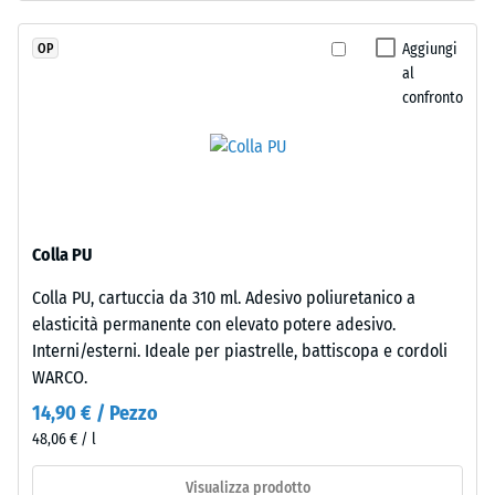
7188)
e
legato
Permeabilità
Aggiungi
OP
con
all'acqua
al
poliuretano
(EN 12616) –
confronto
stabilizzato
Scala 2 =
Infiltrazione
ai
fino a 10
raggi
mm/h (10
UV.
l/h/m²)
L’EPDM
è
Resistenza
Colla PU
una
allo
Colla PU, cartuccia da 310 ml. Adesivo poliuretanico a
gomma
scivolamento
elasticità permanente con elevato potere adesivo.
(EN 16165) –
etilene-
Valore scala
Interni/esterni. Ideale per piastrelle, battiscopa e cordoli
propilene-
3 = angolo
WARCO.
diene
medio di
monomero
14,90 € / Pezzo
accettazione
di
48,06 € / l
ca. 15°,
nuova
gruppo R10
produzione.
Visualizza prodotto