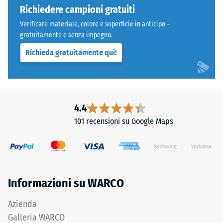
ma
Richiedere campioni gratuiti
carichi
bordi
localizzati.
Verificare materiale, colore e superficie in anticipo –
squadrati
Indica
gratuitamente e senza impegno.
senza
la
Richieda gratuitamente qui!
fase.
misura
Strato
in
superiore
cui
in
il
sandwich
4.4
materiale
stabilizza
si
101 recensioni su Google Maps
gli
deforma
elementi
quando
superiori
viene
mediante
applicata
l'incastro.
una
Informazioni su WARCO
Denti
determinata
arrotondati
forza.
Azienda
assicurano
Una
Galleria WARCO
distribuzione