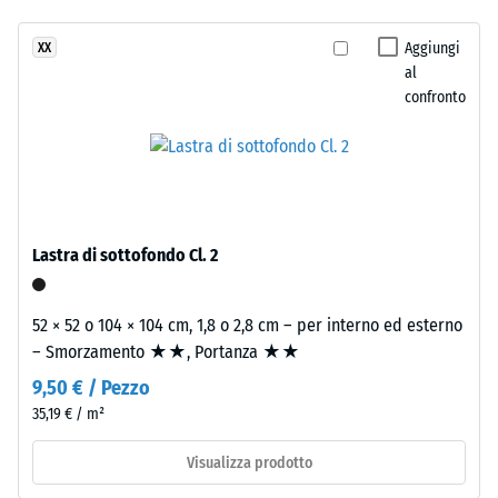
Classe di
a
resistenza
Aggiungi
XX
due
allo
al
strati.
scivolamento
confronto
Lo
DS (EN 14041)
strato
- Valore scala
d’usura,
2 =
spesso
Coefficiente
circa
di attrito ca.
2
0,38
Lastra di sottofondo Cl. 2
mm,
Resistenza
è
all'abrasione
realizzato
52 × 52 o 104 × 104 cm, 1,8 o 2,8 cm – per interno ed esterno
– Resistenza
con
– Smorzamento ★★, Portanza ★★
all'usura
granulato
abrasiva –
9,50 € / Pezzo
EPDM
Valore della
35,19 € / m²
colorato
scala 3 =
"molto
in
Visualizza prodotto
buono" (BS
massa