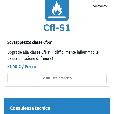
al
Valore scala
con
confronto
3 =
struttura
Conduttività
regolare.
termica ca.
Per
0,11 W/(m·K)
i
Resistenza
colori
nero
alla
Sovrapprezzo classe Cfl-s1
e
compressione
antracite
Upgrade alla classe Cfl-s1 – difficilmente infiammabile,
-
viene
bassa emissione di fumo s1
utilizzato
Valore
51,40 € / Pezzo
un
scala
legante
Visualizza prodotto
5
trasparente;
nelle
=
varianti
ca.
colorate
0
il
Consulenza tecnica
legante