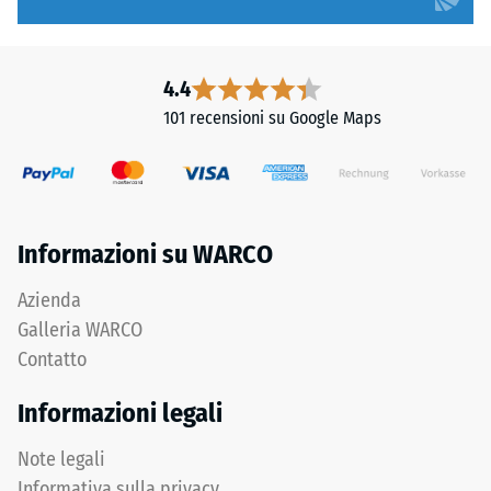
di
plastica
a
croce
4.4
La
vengono
101 recensioni su Google Maps
resistenza
inserite
alla
negli
compressione
alloggiamenti
di
situati
un
sul
Informazioni su WARCO
materiale
lato
descrive
inferiore
Azienda
la
delle
Galleria WARCO
sua
piastrelle.
Contatto
capacità
Alle
di
quattro
Informazioni legali
resistere
angoli
a
una
Note legali
carichi
piastra
Informativa sulla privacy