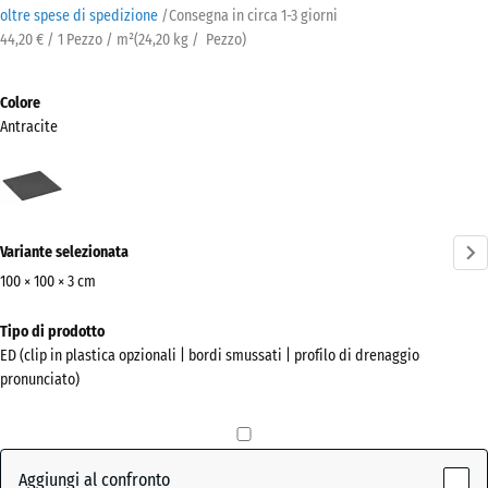
oltre spese di spedizione
/
Consegna in circa
1-3 giorni
44,20 € / 1 Pezzo / m²
(
24,20
kg
/ Pezzo)
Colore
Antracite
Antracite
(active)
Variante selezionata
100 × 100 × 3 cm
Dimensioni
Tipo di prodotto
per
ED (clip in plastica opzionali | bordi smussati | profilo di drenaggio
la
pronunciato)
spedizione
1000
x
1000
Aggiungi al confronto