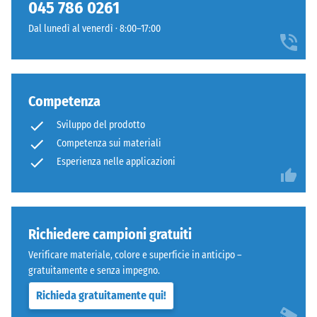
mm
045 786 0261
pigmentato
di
Dal lunedì al venerdì · 8:00–17:00
conferisce
ammaccatura
il
colore
residua
alla
dopo
Competenza
superficie
24
del
Sviluppo del prodotto
granulato.
ore
Competenza sui materiali
di
Esperienza nelle applicazioni
Installazione
scarico
–
(BS
Lavorazione
–
7188)
Richiedere campioni gratuiti
Montaggio
Verificare materiale, colore e superficie in anticipo –
gratuitamente e senza impegno.
Piatte
Richieda gratuitamente qui!
piastre
/ 5