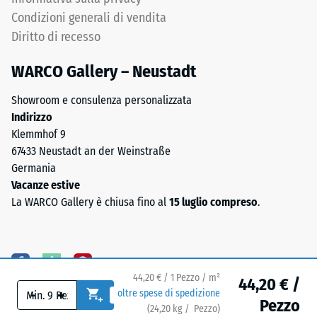
localizzati.
collega
Condizioni generali di vendita
Indica
fino
la
Diritto di recesso
a
misura
quattro
WARCO Gallery – Neustadt
in
elementi;
cui
ai
Showroom e consulenza personalizzata
il
mezzi
Indirizzo
materiale
dei
Klemmhof 9
si
margini
67433 Neustadt an der Weinstraße
deforma
due
Germania
quando
soli.
Vacanze estive
viene
Le
La WARCO Gallery è chiusa fino al
15 luglio compreso
.
applicata
piastre
una
rimangono
determinata
del
forza.
tutto
Una
44,20 € / 1 Pezzo / m²
nascoste
44,20 € /
profondità
-
+
oltre spese di spedizione
sotto
Pezzo
di
(
24,20
kg
/ Pezzo)
Pavimenti affidabili.
le