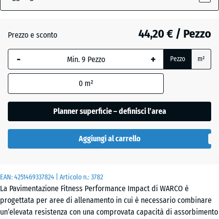
x
30
mm
44,20 € / Pezzo
Prezzo e sconto
La
-
+
Pezzo
m²
dimensione
selezionata,
0
m²
evidenziata
in blu,
viene
Planner superficie – definisci l’area
utilizzata
per il
Aggiungi al carrello
calcolo del
fabbisogno
(salvo
EAN:
diversa
4251469337824
| Articolo n.:
3782
La Pavimentazione Fitness Performance Impact di WARCO è
indicazione
progettata per aree di allenamento in cui è necessario combinare
nei dati del
un’elevata resistenza con una comprovata capacità di assorbimento
prodotto).