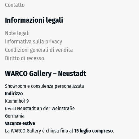
profondità
Contatto
dei
di
carichi.
impronta
Informazioni legali
Senza
ridotta
fase
indica
Note legali
la
un’elevata
Informativa sulla privacy
fuga
resistenza
Condizioni generali di vendita
rimane
alla
Diritto di recesso
invisibile:
compressione,
superficie
mentre
WARCO Gallery – Neustadt
continua
una
e
profondità
Showroom e consulenza personalizzata
omogenea.
maggiore
Indirizzo
indica
Klemmhof 9
una
Struttura
67433 Neustadt an der Weinstraße
minore
del
Germania
resistenza
lato
Vacanze estive
ai
inferiore
La WARCO Gallery è chiusa fino al
15 luglio compreso
.
carichi