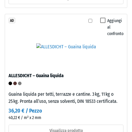
0,25
con
poliuretano.
mm
ELT
Aggiungi
AD
di
al
significa
ammaccatura
confronto
"End
of
residua
Life
dopo
Tyres".
24
Lo
strato
ore
ALLESDICHT – Guaina liquida
portante
di
è
scarico
pressato
Guaina liquida per tetti, terrazze e cantine. 3 kg, 11 kg o
all’alta
(BS
25 kg. Pronta all’uso, senza solventi, DIN 18533 certificata.
densità.
7188)
36,20 € / Pezzo
40,22 € / m² x 2 mm
Installazione
–
Visualizza prodotto