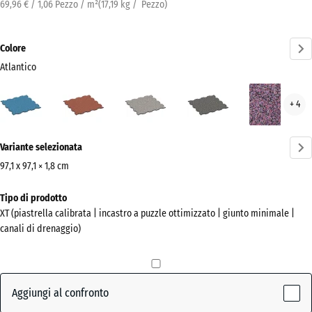
69,96 € / 1,06 Pezzo / m²
(
17,19
kg
/ Pezzo)
Colore
Atlantico
Atlantico
Etna
Granito
Granito
Lav
+ 4
(active)
grigio
grigio
scuro
Ulteriori
Variante selezionata
informazioni
sui
97,1 x 97,1 × 1,8 cm
colori?
Dimensioni
Tipo di prodotto
per
Mostra
XT (piastrella calibrata | incastro a puzzle ottimizzato | giunto minimale |
la
la
canali di drenaggio)
spedizione
palette
1010
colori
x
(active)
Atlantico
1010
Aggiungi al confronto
x