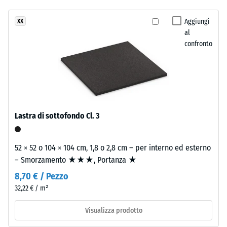
24 ore di
stato
fresca
scarico (BS
selezionato
che
Aggiungi
XX
7188)
alcun
al
richiama
prodotto
Densità
confronto
l'acqua
apparente
per
aperta.
- valore
il
scala 4 =
confronto.
900 a
Materiale
1000
–
kg/m³
Componenti
Lastra di sottofondo Cl. 3
e
Smorzamento
struttura
di urti,
52 × 52 o 104 × 104 cm, 1,8 o 2,8 cm – per interno ed esterno
vibrazioni e
– Smorzamento ★★★, Portanza ★
rumori da
Il
calpestio –
8,70 € / Pezzo
prodotto
Valore scala 1
32,22 € / m²
ha
=
una
attenuazione
Visualizza prodotto
struttura
percepibile
a