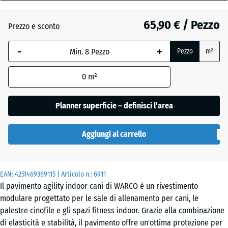
18
mm
Etna
65,90 € / Pezzo
Prezzo e sconto
La
-
+
Pezzo
m²
dimensione
Granito
selezionata,
grigio
0
m²
evidenziata
in blu,
viene
Planner superficie – definisci l’area
Granito
utilizzata
grigio
per il
scuro
Aggiungi al carrello
calcolo del
fabbisogno
(salvo
Lavanda
EAN:
diversa
4251469369115
| Articolo n.:
6911
Il pavimento agility indoor cani di WARCO è un rivestimento
indicazione
modulare progettato per le sale di allenamento per cani, le
nei dati del
Prato
palestre cinofile e gli spazi fitness indoor. Grazie alla combinazione
prodotto).
inglese
di elasticità e stabilità, il pavimento offre un'ottima protezione per