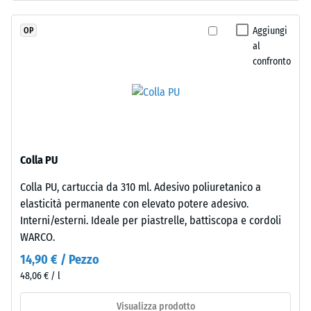
7188)
legato
con
Permeabilità
Aggiungi
OP
poliuretano
all'acqua
al
stabilizzato
(EN 12616) –
confronto
ai
Scala 2 =
Infiltrazione
raggi
fino a 10
UV.
mm/h (10
L’EPDM
l/h/m²)
è
una
Resistenza
Colla PU
gomma
allo
Colla PU, cartuccia da 310 ml. Adesivo poliuretanico a
etilene-
scivolamento
elasticità permanente con elevato potere adesivo.
(EN 16165) –
propilene-
Valore scala
Interni/esterni. Ideale per piastrelle, battiscopa e cordoli
diene
3 = angolo
WARCO.
monomero
medio di
di
14,90 € / Pezzo
accettazione
nuova
48,06 € / l
ca. 15°,
produzione.
gruppo R10
La
Visualizza prodotto