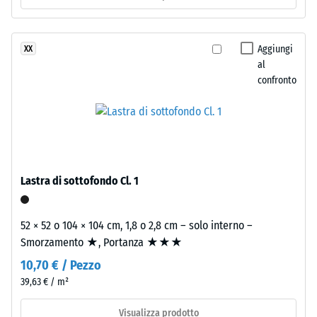
Isolamento
superficie
termico –
superiore
Valore scala
è
Aggiungi
XX
2 =
chiusa
al
Conduttività
e
confronto
termica ca.
regolare.
0,12 W/(m·K)
Lo
Resistenza
strato
inferiore
alla
è
compressione
composto
Lastra di sottofondo Cl. 1
-
da
granulato
Valore
52 × 52 o 104 × 104 cm, 1,8 o 2,8 cm – solo interno –
ELT
scala
Smorzamento ★, Portanza ★★★
fine,
4
10,70 € / Pezzo
nero
e
=
39,63 € / m²
pulito,
ca.
Visualizza prodotto
legato