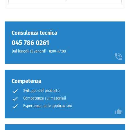
Lavorazione
/ 5
–
Montaggio
Consulenza tecnica
La
045 786 0261
resistenza
Dal lunedì al venerdì · 8:00–17:00
alla
compressione
di
un
Competenza
materiale
descrive
Sviluppo del prodotto
la
Competenza sui materiali
Denti
sua
arrotondati
Esperienza nelle applicazioni
capacità
come
di
4035,
resistere
ma
a