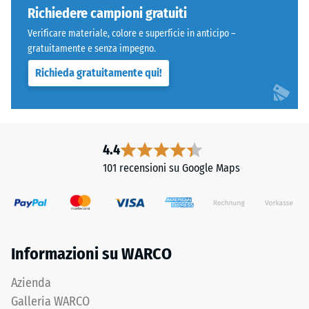
bordi
Richiedere campioni gratuiti
carichi
squadrati
localizzati.
Verificare materiale, colore e superficie in anticipo –
senza
Indica
gratuitamente e senza impegno.
fase.
la
Richieda gratuitamente qui!
Strato
misura
superiore
in
in
cui
sandwich
il
stabilizza
4.4
materiale
gli
si
101 recensioni su Google Maps
elementi
deforma
superiori
quando
mediante
viene
l'incastro.
applicata
Denti
una
Informazioni su WARCO
arrotondati
determinata
assicurano
forza.
Azienda
distribuzione
Una
Galleria WARCO
uniforme