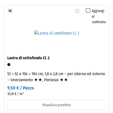
Classe di
due
resistenza
Aggiungi
XX
strati.
allo
al
Lo
scivolamento
confronto
strato
DS (EN 14041)
d’usura,
- Valore scala
spesso
2 =
circa
Coefficiente
2
di attrito ca.
mm,
0,38
Lastra di sottofondo Cl. 2
è
Resistenza
realizzato
all'abrasione
con
52 × 52 o 104 × 104 cm, 1,8 o 2,8 cm – per interno ed esterno
– Resistenza
granulato
– Smorzamento ★★, Portanza ★★
all'usura
EPDM
abrasiva –
9,50 € / Pezzo
colorato
Valore della
35,19 € / m²
in
scala 3 =
"molto
massa
Visualizza prodotto
buono" (BS
e