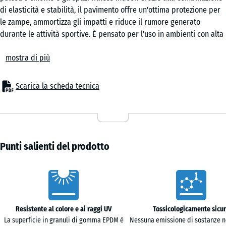
inglese
di elasticità e stabilità, il pavimento offre un'ottima protezione per
97,1
le zampe, ammortizza gli impatti e riduce il rumore generato
x
durante le attività sportive. È pensato per l'uso in ambienti con alta
97,1
Rattan
frequenza di movimento come le scuole cinofile, le palestre di
×
mostra di più
agility e le strutture di allenamento professionale.
1,8
Posa semplice e configurazione modulare
cm
Le piastrelle sono posate flottanti su un sottofondo piano e
Scarica la scheda tecnica
Terracotta
portante. L'incastro a puzzle con giunto capillare consente di
mantenere stabile la superficie, rendendo quasi invisibile la
44,6
giunzione tra le piastrelle. Il sistema modulare consente di adattare
Travertino
x
facilmente il pavimento alle dimensioni dell'area e alle necessità di
44,6
utilizzo.
Punti salienti del prodotto
- 48,50 €
x
Rinforzo contro il freddo e protezione per il sottofondo
1,8
La struttura del pavimento è progettata per isolare contro il freddo
Caratteristiche
cm
del suolo, un aspetto fondamentale nelle strutture non riscaldate.
La superficie è resistente all'abrasione e al calpestio continuo,
garantendo un'elevata durata anche in condizioni di utilizzo intenso.
Resistente al colore e ai raggi UV
Tossicologicamente sicu
Adatto a superfici interne e facile manutenzione
La superficie in granuli di gomma EPDM è
Nessuna emissione di sostanze n