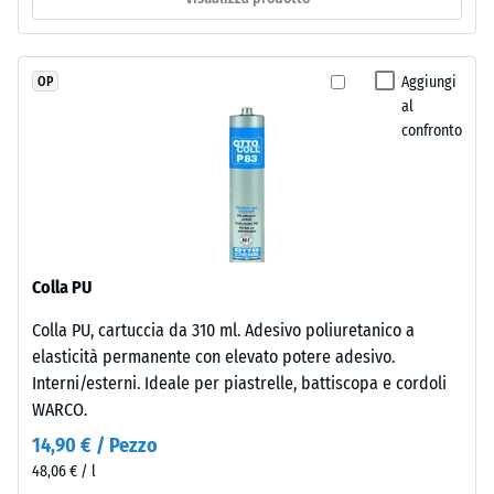
buono" (BS
è
7188)
naturalmente
resistente
Permeabilità
Aggiungi
OP
ai
all'acqua
al
(EN 12616) –
raggi
confronto
Scala 2 =
UV
Infiltrazione
e
fino a 10
i
mm/h (10
pigmenti
l/h/m²)
sono
incorporati
Resistenza
Colla PU
allo
nel
Colla PU, cartuccia da 310 ml. Adesivo poliuretanico a
scivolamento
granulato,
elasticità permanente con elevato potere adesivo.
(EN 16165) –
la
Valore scala
Interni/esterni. Ideale per piastrelle, battiscopa e cordoli
colorazione
3 = angolo
WARCO.
rimane
medio di
stabile
14,90 € / Pezzo
accettazione
nel
48,06 € / l
ca. 15°,