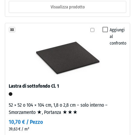
tempo.
gruppo R10
Visualizza prodotto
Isolamento
Materiale
termico –
–
Valore scala
Aggiungi
XX
Componenti
2 =
al
Conduttività
e
confronto
termica ca.
struttura
0,12 W/(m·K)
Resistenza
Il
prodotto
alla
ha
compressione
una
Lastra di sottofondo Cl. 1
-
struttura
a
Valore
52 × 52 o 104 × 104 cm, 1,8 o 2,8 cm – solo interno –
due
scala
Smorzamento ★, Portanza ★★★
strati.
4
10,70 € / Pezzo
Lo
strato
=
39,63 € / m²