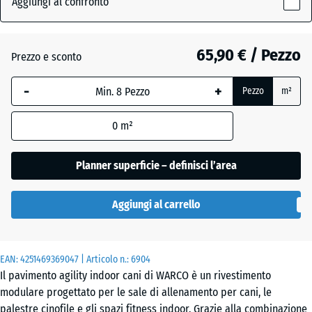
Aggiungi al confronto
grigio
x
(active)
scuro
18
mm
65,90 € / Pezzo
Prezzo e sconto
La
Atlantico
-
+
Pezzo
m²
dimensione
selezionata,
0
m²
evidenziata
Etna
in blu,
viene
Planner superficie – definisci l’area
utilizzata
Granito
per il
grigio
Aggiungi al carrello
calcolo del
fabbisogno
(salvo
Lavanda
EAN:
diversa
4251469369047
| Articolo n.:
6904
Il pavimento agility indoor cani di WARCO è un rivestimento
indicazione
modulare progettato per le sale di allenamento per cani, le
nei dati del
Prato
palestre cinofile e gli spazi fitness indoor. Grazie alla combinazione
prodotto).