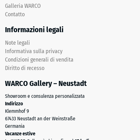
"End
Una
Galleria WARCO
of
profondità
Contatto
Life
di
Tyres".
impronta
Informazioni legali
Lo
ridotta
strato
indica
Note legali
portante
un’elevata
Informativa sulla privacy
è
resistenza
Condizioni generali di vendita
pressato
alla
Diritto di recesso
all’alta
compressione,
densità.
mentre
WARCO Gallery – Neustadt
una
profondità
Installazione
Showroom e consulenza personalizzata
maggiore
–
Indirizzo
indica
Lavorazione
Klemmhof 9
una
–
67433 Neustadt an der Weinstraße
minore
Montaggio
Germania
resistenza
Vacanze estive
ai