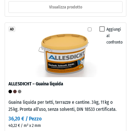
d’usura,
ca.
Visualizza prodotto
spesso
0,25
circa
2
mm
mm,
Aggiungi
AD
di
al
è
ammaccatura
confronto
realizzato
con
residua
granulato
dopo
EPDM
24
colorato
in
ore
ALLESDICHT – Guaina liquida
massa
di
e
scarico
legato
Guaina liquida per tetti, terrazze e cantine. 3 kg, 11 kg o
con
(BS
25 kg. Pronta all’uso, senza solventi, DIN 18533 certificata.
poliuretano
7188)
36,20 € / Pezzo
stabilizzato
40,22 € / m² x 2 mm
ai