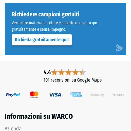
resistere
regolare.
a
Lo
Richiedere campioni gratuiti
carichi
strato
localizzati.
Verificare materiale, colore e superficie in anticipo –
inferiore
Indica
gratuitamente e senza impegno.
è
la
Richieda gratuitamente qui!
composto
misura
da
in
granulato
cui
ELT
il
fine,
4.4
materiale
nero
si
101 recensioni su Google Maps
e
deforma
pulito,
quando
legato
viene
con
applicata
poliuretano.
una
Informazioni su WARCO
ELT
determinata
significa
forza.
Azienda