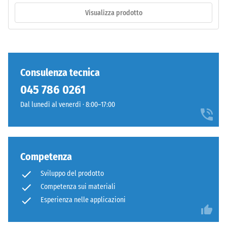
raggi
Visualizza prodotto
UV.
/ 5
L’EPDM
è
una
gomma
Consulenza tecnica
etilene-
La
045 786 0261
propilene-
resistenza
diene
Dal lunedì al venerdì · 8:00–17:00
alla
monomero
compressione
di
di
nuova
un
produzione.
Competenza
materiale
La
descrive
Sviluppo del prodotto
superficie
la
Competenza sui materiali
superiore
sua
Esperienza nelle applicazioni
è
capacità
chiusa
di
e