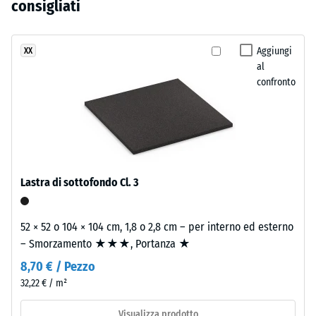
grigio
consigliati
residua dopo
ancora
scuro
24 ore di
stato
sono
scarico (BS
selezionato
realizzati
Aggiungi
XX
7188)
alcun
al
con
prodotto
Densità
confronto
granulato
apparente
per
di
- valore
il
gomma
scala 4 =
confronto.
EPDM
900 a
in
1000
diverse
kg/m³
Lastra di sottofondo Cl. 3
tonalità
Smorzamento
di
di urti,
grigio
52 × 52 o 104 × 104 cm, 1,8 o 2,8 cm – per interno ed esterno
vibrazioni e
e
– Smorzamento ★★★, Portanza ★
rumori da
nero
calpestio –
8,70 € / Pezzo
e
Valore scala 1
32,22 € / m²
legante
=
poliuretanico
attenuazione
Visualizza prodotto