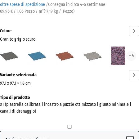
oltre spese di spedizione
/
Consegna in circa
4-6 settimane
69,96 € / 1,06 Pezzo / m²
(
17,19
kg
/ Pezzo)
Colore
Granito grigio scuro
Granito
Atlantico
Etna
Granito
Lav
+ 4
grigio
grigio
scuro
Ulteriori
(active)
Variante selezionata
informazioni
sui
97,1 x 97,1 × 1,8 cm
colori?
Dimensioni
Tipo di prodotto
per
Mostra
XT (piastrella calibrata | incastro a puzzle ottimizzato | giunto minimale |
la
la
canali di drenaggio)
spedizione
palette
1010
colori
x
Granito
1010