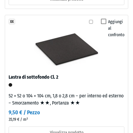
trasparente
percepibile
resistente
Classe di
ai
resistenza
Aggiungi
XX
raggi
allo
al
UV.
scivolamento
confronto
La
DS (EN 14041)
miscela
- Valore scala
crea
2 =
una
Coefficiente
di attrito ca.
superficie
0,38
variegata
Lastra di sottofondo Cl. 2
dall'aspetto
Resistenza
simile
all'abrasione
alla
52 × 52 o 104 × 104 cm, 1,8 o 2,8 cm – per interno ed esterno
– Resistenza
pietra
– Smorzamento ★★, Portanza ★★
all'usura
naturale
abrasiva –
9,50 € / Pezzo
Valore della
scura.
35,19 € / m²
scala 3 =
Poiché
"molto
l'EPDM
Visualizza prodotto