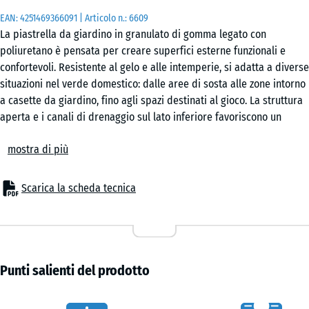
50
EAN:
4251469366091
| Articolo n.:
6609
x
La piastrella da giardino in granulato di gomma legato con
50
poliuretano è pensata per creare superfici esterne funzionali e
x 3
confortevoli. Resistente al gelo e alle intemperie, si adatta a diverse
cm
situazioni nel verde domestico: dalle aree di sosta alle zone intorno
|
a casette da giardino, fino agli spazi destinati al gioco. La struttura
0,25
aperta e i canali di drenaggio sul lato inferiore favoriscono un
m²
corretto deflusso dell'acqua piovana.
mostra di più
Connessione stabile
L'incastro a puzzle lungo tutti i lati consente di unire le piastrelle in
50
modo preciso. Non sono necessari collanti o fissaggi meccanici. La
Scarica la scheda tecnica
x
superficie risulta uniforme e continua, con la possibilità di posa a
50
scacchiera o a correre. Se necessario, le singole piastrelle possono
x 4
+ 3,60 €
essere rimosse o sostituite senza intervenire sull'intera area.
cm
Posa semplice
|
La posa è diretta su supporti portanti e stabili, sia compatti sia
Punti salienti del prodotto
0,25
drenanti. Su sottofondi non legati è possibile utilizzare un letto di
m²
ghiaia oppure griglie in plastica stabilizzanti. Su superfici compatte