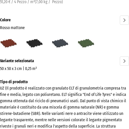
51,20 € / 4 Pezzo / m²
(
7,00
kg
/ Pezzo)
Colore
Rosso mattone
Rosso
Antracite
Grigio
Verde
mattone
ardesia
erba
(active)
Ulteriori
Variante selezionata
informazioni
sui
50 x 50 x 3 cm | 0,25 m²
colori?
Dimensioni
Tipo di prodotto
per
Mostra
UZ (Il prodotto è realizzato con granulato ELT di granulometria compresa tra
la
la
fine e media, legato con poliuretano. ELT significa "End of Life Tyres" e indica
spedizione
palette
gomma ottenuta dal riciclo di pneumatici usati. Dal punto di vista chimico il
540
materiale è costituito da una miscela di gomma naturale (NR) e gomma
colori
x
stirene-butadiene (SBR). Nelle varianti nere o antracite viene utilizzato un
Rosso
540
legante trasparente, mentre nelle versioni colorate il legante pigmentato
(active)
mattone
riveste i granuli neri e modifica l'aspetto della superficie. La struttura
x