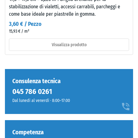
Materiale
rumori da
stabilizzazione di vialetti, accessi carrabili, parcheggi e
–
calpestio –
come base ideale per piastrelle in gomma.
Valore scala 3
Componenti
=
e
3,60 € / Pezzo
attenuazione
struttura
15,93 € / m²
evidente
Visualizza prodotto
Classe di
resistenza
Il
allo
prodotto
scivolamento
presenta
DS (EN 14041)
una
- Valore scala
Consulenza tecnica
struttura
3 =
045 786 0261
a
Coefficiente
due
di attrito ca.
Dal lunedì al venerdì · 8:00–17:00
strati
0,45
composta
Resistenza
da
all'abrasione
granulato
Competenza
– Resistenza
di