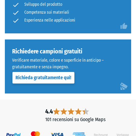
all'usura
Sviluppo del prodotto
gomma
abrasiva –
Competenza sui materiali
ELT
Valore della
legato
Esperienza nelle applicazioni
scala 4 =
"eccellente"
con
(BS 7188)
poliuretano.
ELT
Permeabilità
significa
Richiedere campioni gratuiti
all'acqua
"End
(EN 12616) –
Verificare materiale, colore e superficie in anticipo –
of
Scala 5 =
gratuitamente e senza impegno.
Life
Infiltrazione
Richieda gratuitamente qui!
ca. 1000
Tyres"
mm/h (1000
e
l/h/m²)
indica
granulato
Resistenza
ottenuto
allo
4.4
dal
scivolamento
101 recensioni su Google Maps
riciclo
(EN 16165) –
Valore scala
di
4 = angolo