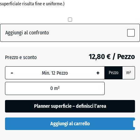
superficiale risulta fine e uniforme.)
30
mm
Antracite
- 0,50 €
La
dimensione
Aggiungi al confronto
selezionata,
Grigio
evidenziata
ardesia
in blu,
12,80 € / Pezzo
Prezzo e sconto
viene
utilizzata
-
+
Pezzo
m²
Verde
per il
+ 0,60 €
erba
calcolo del
0
m²
fabbisogno
(salvo
Planner superficie – definisci l’area
diversa
indicazione
nei dati del
Aggiungi al carrello
prodotto).