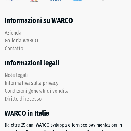
pneumatici
medio di
usati.
accettazione
Lo
Informazioni su WARCO
ca. 16°,
strato
gruppo R10
superficiale
Azienda
utilizza
Isolamento
Galleria WARCO
termico –
granulato
Contatto
Valore scala
fine
3 =
e
Informazioni legali
Conduttività
crea
termica ca.
una
Note legali
0,11 W/(m·K)
superficie
Informativa sulla privacy
antiscivolo
Resistente
Condizioni generali di vendita
al gelo
con
Diritto di recesso
struttura
Resistenza
compatta.
alla
WARCO in Italia
Lo
compressione
strato
Da oltre 25 anni WARCO sviluppa e fornisce pavimentazioni in
inferiore
-