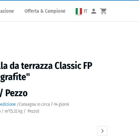
cazione
Offerta & Campione
IT
lla da terrazza Classic FP
 grafite"
 / Pezzo
pedizione
/
Consegna in circa
7-14 giorni
o / m²
(
5,32
kg
/ Pezzo)