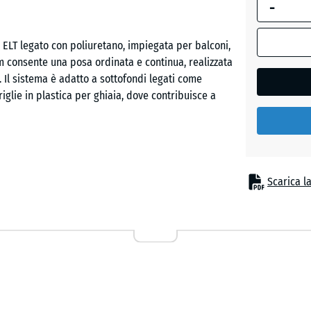
-
dimension
selezionata
Rosso
evidenziata
 ELT legato con poliuretano, impiegata per balconi,
pomodo
in blu,
 cm consente una posa ordinata e continua, realizzata
viene
. Il sistema è adatto a sottofondi legati come
utilizzata
riglie in plastica per ghiaia, dove contribuisce a
Verde
per il
tiglio
calcolo del
fabbisogno
(salvo
diversa
derivato da pneumatici riciclati, legato con
Scarica l
indicazione
gante pigmentato. La struttura a pori aperti genera
nei dati del
ortizzante, idonea per aree esterne soggette a
prodotto).
50
x
50
rosità del granulato. Sul lato inferiore, canali di
x 3
 la pendenza del supporto. Su griglie in plastica