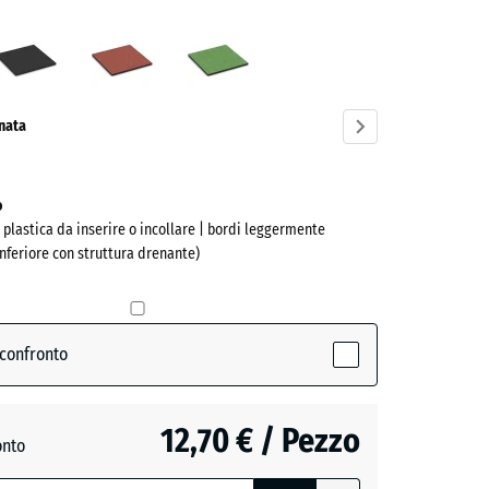
o
Antracite
Rosso
Verde
te
pomodoro
tiglio
ve)
onata
o
n plastica da inserire o incollare | bordi leggermente
inferiore con struttura drenante)
 confronto
active)
12,70 € / Pezzo
onto
e
- 0,50 €