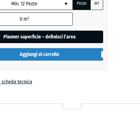
+
e
Pezzo
m²
,
- 0,50 €
0
m²
ro
Planner superficie – definisci l’area
Aggiungi al carrello
a scheda tecnica