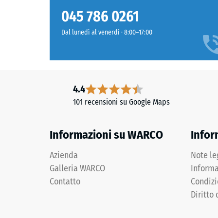
acqua o scopa. In caso di danneggiamento, è possibil
struttura
Grigio
Classe d
sull’intera superficie, mantenendo la continuità del 
045 786 0261
grafite
Resisten
intenso
Dal lunedì al venerdì · 8:00–17:00
dal
Permeabi
carattere
Resisten
sobrio,
adatto
Isolamen
4.4
a
Resiste
101 recensioni su Google Maps
superfici
Resis
moderne
e
alla
Informazioni su WARCO
Infor
lineari.
compr
Azienda
Note le
-
Materiale
Galleria WARCO
Informa
Valor
–
Contatto
Condizi
scala
Componenti
Diritto 
e
2
struttura