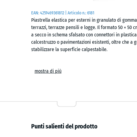
EAN:
4251469361812
| Articolo n.:
6181
Piastrella elastica per esterni in granulato di gomma
terrazzi, terrazze pensili e logge. Il formato 50 × 50
a secco in schema sfalsato con connettori in plastica
calcestruzzo o pavimentazioni esistenti, oltre che a g
stabilizzare la superficie calpestabile.
Composizione e superficie
mostra di più
La piastrella è prodotta con granulato di gomma ELT 
poliuretano. Nelle versioni colorate si utilizza un le
una superficie leggermente elastica con effetto amm
utilizzo frequente.
Drenaggio
Punti salienti del prodotto
L’acqua piovana attraversa la superficie grazie alla po
drenaggio integrati favoriscono il deflusso seguendo