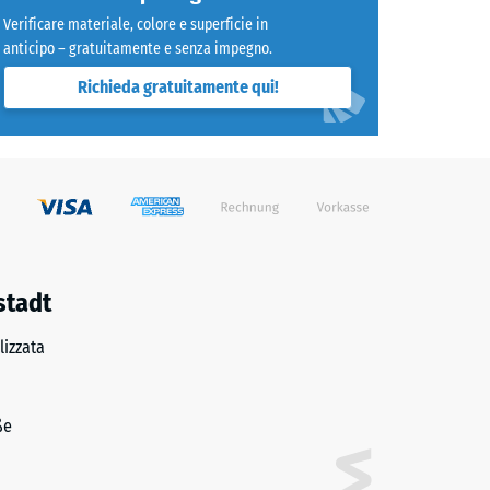
Verificare materiale, colore e superficie in
trito ca. 0,45
anticipo – gratuitamente e senza impegno.
lente" (BS 7188)
Richieda gratuitamente qui!
e ca. 16°, gruppo R10
stadt
izzata
ße