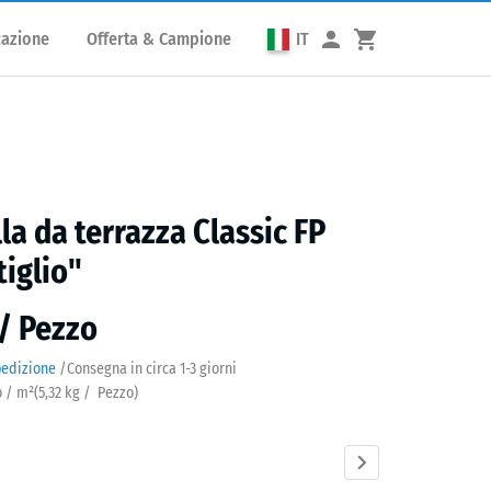
cazione
Offerta & Campione
IT
lla da terrazza Classic FP
tiglio"
 / Pezzo
pedizione
/
Consegna in circa
1-3 giorni
o / m²
(
5,32
kg
/ Pezzo)