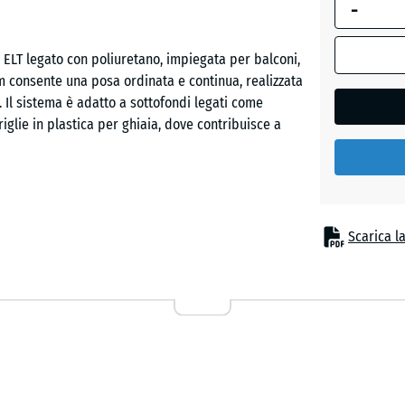
-
dimension
selezionata
Grigio
evidenziata
 ELT legato con poliuretano, impiegata per balconi,
grafite
in blu,
 cm consente una posa ordinata e continua, realizzata
viene
. Il sistema è adatto a sottofondi legati come
utilizzata
riglie in plastica per ghiaia, dove contribuisce a
Rosso
per il
pomodo
calcolo del
fabbisogno
(salvo
diversa
derivato da pneumatici riciclati, legato con
Scarica l
indicazione
gante pigmentato. La struttura a pori aperti genera
nei dati del
ortizzante, idonea per aree esterne soggette a
prodotto).
50
x
50
rosità del granulato. Sul lato inferiore, canali di
x 3
 la pendenza del supporto. Su griglie in plastica