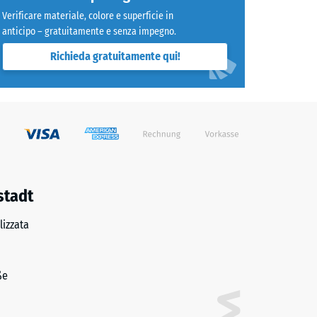
Verificare materiale, colore e superficie in
trito ca. 0,45
anticipo – gratuitamente e senza impegno.
lente" (BS 7188)
Richieda gratuitamente qui!
e ca. 16°, gruppo R10
stadt
izzata
ße