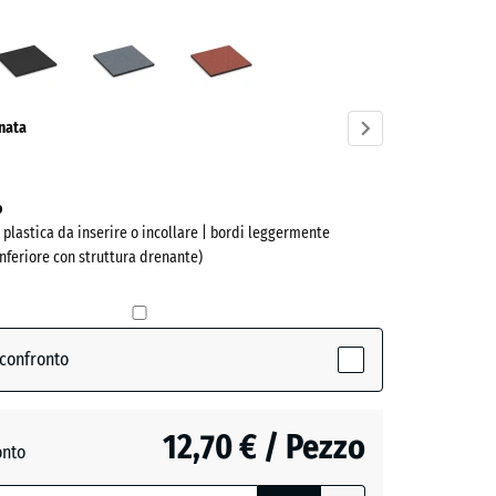
e
Antracite
Grigio
Rosso
grafite
pomodoro
ve)
onata
o
n plastica da inserire o incollare | bordi leggermente
inferiore con struttura drenante)
 confronto
tive)
12,70 € / Pezzo
onto
e
- 0,50 €