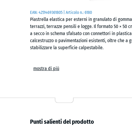
EAN:
4251469361805
| Articolo n.:
6180
Piastrella elastica per esterni in granulato di gomma
terrazzi, terrazze pensili e logge. Il formato 50 × 50
a secco in schema sfalsato con connettori in plastica
calcestruzzo o pavimentazioni esistenti, oltre che a g
stabilizzare la superficie calpestabile.
Composizione e superficie
mostra di più
La piastrella è prodotta con granulato di gomma ELT 
poliuretano. Nelle versioni colorate si utilizza un le
una superficie leggermente elastica con effetto amm
utilizzo frequente.
Drenaggio
Punti salienti del prodotto
L’acqua piovana attraversa la superficie grazie alla po
drenaggio integrati favoriscono il deflusso seguendo