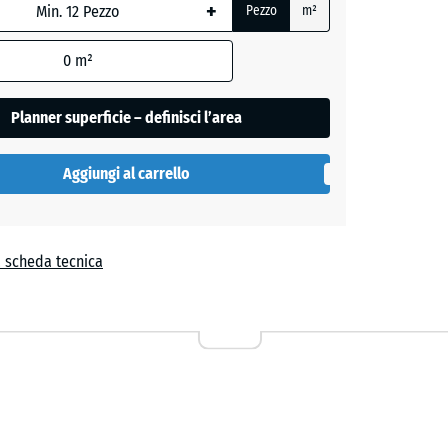
+
e
Pezzo
m²
,
0
m²
Planner superficie – definisci l’area
- 0,50 €
ro
Aggiungi al carrello
a scheda tecnica