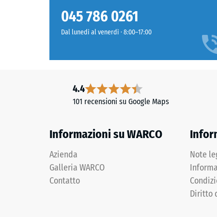
acqua o scopa. In caso di danneggiamento, è possibil
struttura
Verde
Classe d
sull’intera superficie, mantenendo la continuità del 
045 786 0261
lime
Resisten
chiaro
Dal lunedì al venerdì · 8:00–17:00
con
Permeabi
leggere
Resisten
sfumature
gialle,
Isolamen
4.4
fresco
Resiste
101 recensioni su Google Maps
e
Resis
vivace
come
alla
Informazioni su WARCO
Infor
i
compr
colori
Azienda
Note le
-
primaverili.
Galleria WARCO
Informa
Valor
Contatto
Condizi
scala
Materiale
Diritto 
–
2
Componenti