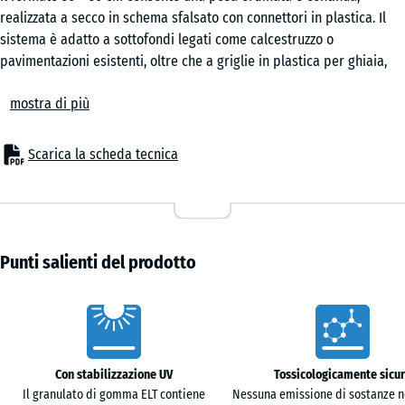
realizzata a secco in schema sfalsato con connettori in plastica. Il
50
sistema è adatto a sottofondi legati come calcestruzzo o
x
pavimentazioni esistenti, oltre che a griglie in plastica per ghiaia,
50
dove contribuisce a stabilizzare la superficie calpestabile.
x 3
mostra di più
Composizione e superficie
cm
La piastrella è prodotta con granulato di gomma ELT derivato da
pneumatici riciclati, legato con poliuretano. Nelle versioni colorate
Scarica la scheda tecnica
si utilizza un legante pigmentato. La struttura a pori aperti genera
50
una superficie leggermente elastica con effetto ammortizzante,
x
idonea per aree esterne soggette a utilizzo frequente.
50
+ 0,80 €
Drenaggio
x 4
L’acqua piovana attraversa la superficie grazie alla porosità del
Punti salienti del prodotto
cm
granulato. Sul lato inferiore, canali di drenaggio integrati
favoriscono il deflusso seguendo la pendenza del supporto. Su
Caratteristiche
griglie in plastica per ghiaia, l’acqua filtra ulteriormente nel
sottofondo, evitando ristagni e mantenendo praticabile la
superficie.
Con stabilizzazione UV
Tossicologicamente sicu
Posa e collegamento
Il granulato di gomma ELT contiene
Nessuna emissione di sostanze n