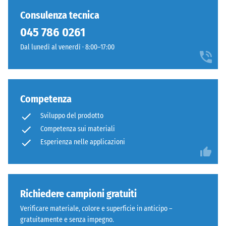
anche
residua dopo
ancora
a
Consulenza tecnica
24 ore di
stato
distanza
scarico (BS
045 786 0261
selezionato
e
7188)
alcun
Dal lunedì al venerdì · 8:00–17:00
adatto
prodotto
Densità
a
apparente
per
creare
- valore
il
accenti
scala 1 =
confronto.
cromatici
Competenza
fino a 780
netti.
kg/m³
Sviluppo del prodotto
Competenza sui materiali
Smorzamento
Materiale
Esperienza nelle applicazioni
di urti,
–
vibrazioni e
Componenti
rumori da
e
calpestio –
Valore scala 3
struttura
Richiedere campioni gratuiti
=
Verificare materiale, colore e superficie in anticipo –
attenuazione
gratuitamente e senza impegno.
evidente