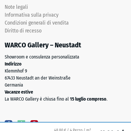
media
Note legali
Permeabilità
(0,8–
all'acqua
Informativa sulla privacy
3,0
(EN 12616) –
Condizioni generali di vendita
mm),
Scala 5 =
Diritto di recesso
legati
Infiltrazione
ca. 1000
con
WARCO Gallery – Neustadt
mm/h (1000
poliuretano.
l/h/m²)
La
Showroom e consulenza personalizzata
composizione
Resistenza
Indirizzo
chimica
allo
Klemmhof 9
è
scivolamento
67433 Neustadt an der Weinstraße
una
(EN 16165) –
Germania
Valore scala
miscela
Vacanze estive
4 = angolo
di
La WARCO Gallery è chiusa fino al
15 luglio compreso
.
medio di
gomma
accettazione
naturale
ca. 16°,
(NR)
gruppo R10
e
48,80 € / 4 Pezzo / m²
gomma
Isolamento