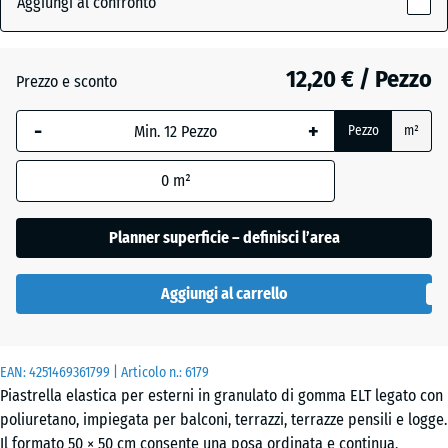
Aggiungi al confronto
(active)
pomodoro
x
30
mm
12,20 € / Pezzo
Prezzo e sconto
Antracite
La
-
+
Pezzo
m²
dimensione
selezionata,
Grigio
+ 0,50 €
0
m²
evidenziata
grafite
in blu,
viene
Planner superficie – definisci l’area
utilizzata
Verde
per il
+ 0,50 €
tiglio
Aggiungi al carrello
calcolo del
fabbisogno
(salvo
EAN:
diversa
4251469361799
| Articolo n.:
6179
Piastrella elastica per esterni in granulato di gomma ELT legato con
indicazione
poliuretano, impiegata per balconi, terrazzi, terrazze pensili e logge.
nei dati del
Il formato 50 × 50 cm consente una posa ordinata e continua,
prodotto).