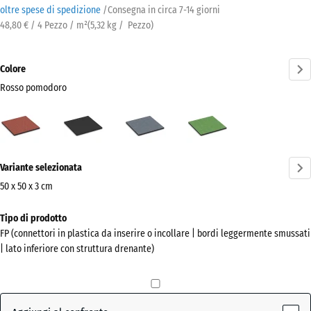
oltre spese di spedizione
/
Consegna in circa
7-14 giorni
48,80 € / 4 Pezzo / m²
(
5,32
kg
/ Pezzo)
Colore
Rosso pomodoro
Rosso
Antracite
Grigio
Verde
pomodoro
grafite
tiglio
(active)
Ulteriori
Variante selezionata
informazioni
sui
50 x 50 x 3 cm
colori?
Dimensioni
Tipo di prodotto
per
Mostra
FP (connettori in plastica da inserire o incollare | bordi leggermente smussati
la
la
| lato inferiore con struttura drenante)
spedizione
palette
500
colori
x
Rosso
500