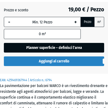
19,00 € / Pezzo
Etna
Prezzo e sconto
-
+
Pezzo
m²
Granito
grigio
0
m²
Planner superficie – definisci l’area
Granito
grigio
Aggiungi al carrello
scuro
EAN:
4251469367944
| Articolo n.:
6794
Lavanda
La pavimentazione per balconi WARCO è un rivestimento drenante e
resistente agli agenti atmosferici per balconi, logge e verande. La
superficie continua e il comportamento elastico migliorano il
Prato
comfort di camminata, attenuano il rumore di calpestio e limitano la
inglese