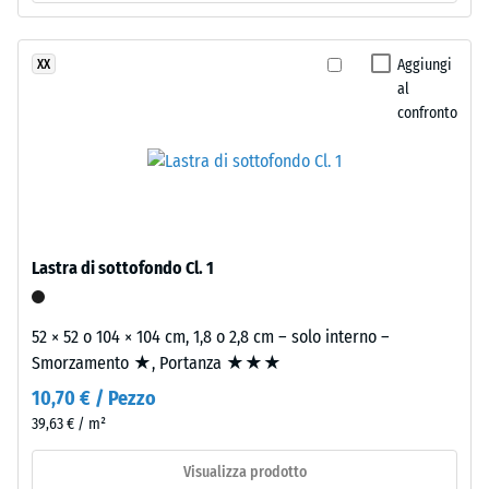
La
valore
superficie
scala
mantiene
Aggiungi
XX
una
al
2
struttura
confronto
=
a
780
pori
aperti.
a
Lo
840
strato
kg/m³
inferiore
Lastra di sottofondo Cl. 1
è
formato
52 × 52 o 104 × 104 cm, 1,8 o 2,8 cm – solo interno –
da
Smorzamento ★, Portanza ★★★
granulato
/ 5
10,70 € / Pezzo
ELT
nero
39,63 € / m²
e
Visualizza prodotto
pulito