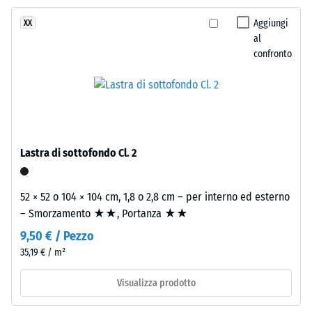
– Resistenza
a
all'usura
Aggiungi
XX
due
abrasiva –
al
strati.
Valore della
confronto
Lo
scala 2 =
strato
"buono" (BS
superiore,
7188)
spesso
Permeabilità
circa
all'acqua
3,3
Lastra di sottofondo Cl. 2
(EN 12616) –
mm,
Scala 4 =
è
Infiltrazione
composto
52 × 52 o 104 × 104 cm, 1,8 o 2,8 cm – per interno ed esterno
ca. 600
da
– Smorzamento ★★, Portanza ★★
mm/h (600
granulato
l/h/m²)
9,50 € / Pezzo
EPDM
35,19 € / m²
Resistenza
colorato
allo
in
Visualizza prodotto
scivolamento
massa
(EN 16165) –
e