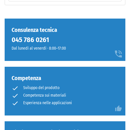
tutti
standard.
i
pori,
Installazione
le
Consulenza tecnica
–
cavità
Lavorazione
045 786 0261
e
–
le
Dal lunedì al venerdì · 8:00–17:00
Montaggio
inclusioni
d'aria.
Nei
prodotti
Competenza
WARCO,
Sviluppo del prodotto
questo
Competenza sui materiali
valore
è
Esperienza nelle applicazioni
generalmente
compreso
tra