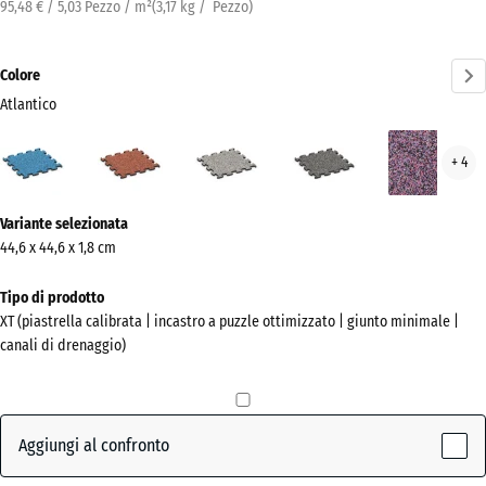
95,48 € / 5,03 Pezzo / m²
(
3,17
kg
/ Pezzo)
Colore
Atlantico
Atlantico
Etna
Granito
Granito
Lav
+ 4
(active)
grigio
grigio
scuro
Ulteriori
Variante selezionata
informazioni
44,6 x 44,6 x 1,8 cm
sui
colori?
Tipo di prodotto
XT (piastrella calibrata | incastro a puzzle ottimizzato | giunto minimale |
Mostra
canali di drenaggio)
la
palette
colori
Aggiungi al confronto
(active)
Atlantico