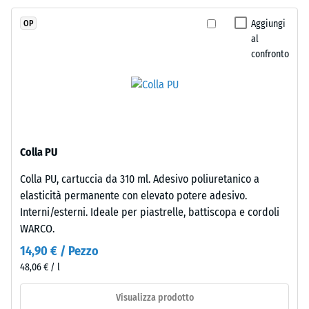
Valore scala
legato
4 = angolo
Aggiungi
OP
con
medio di
al
poliuretano
accettazione
confronto
stabilizzato
ca. 16°,
gruppo R10
ai
raggi
Isolamento
UV.
termico –
L'EPDM
Valore scala
è
2 =
Colla PU
una
Conduttività
Colla PU, cartuccia da 310 ml. Adesivo poliuretanico a
gomma
termica ca.
elasticità permanente con elevato potere adesivo.
0,12 W/(m·K)
etilene-
Interni/esterni. Ideale per piastrelle, battiscopa e cordoli
propilene-
Resistente
WARCO.
diene
al gelo
monomero
14,90 € / Pezzo
Densità
di
48,06 € / l
apparente
nuova
produzione.
Visualizza prodotto
-