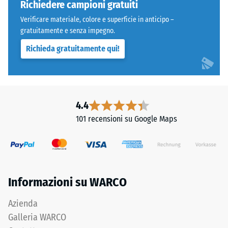
Denti
600
Richiedere campioni gratuiti
arrotondati
e
Verificare materiale, colore e superficie in anticipo –
come
1250
gratuitamente e senza impegno.
4035,
kg/m³.
Richieda gratuitamente qui!
ma
Per
bordi
rappresentare
squadrati
chiaramente
senza
la
fase.
densità
4.4
Strato
apparente
101 recensioni su Google Maps
superiore
di
in
un
sandwich
prodotto
stabilizza
specifico,
gli
WARCO
Informazioni su WARCO
elementi
utilizza
superiori
una
Azienda
mediante
scala
Galleria WARCO
l'incastro.
da