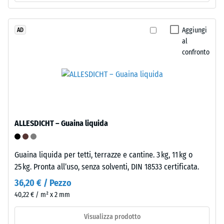
La
di
densità
granulometria
apparente
media,
Aggiungi
AD
di
al
legato
confronto
un
con
materiale
poliuretano.
descrive
ELT
il
significa
rapporto
"End
tra
of
ALLESDICHT – Guaina liquida
la
Life
sua
Tyres".
massa
Lo
Guaina liquida per tetti, terrazze e cantine. 3 kg, 11 kg o
e
strato
25 kg. Pronta all’uso, senza solventi, DIN 18533 certificata.
il
portante
36,20 € / Pezzo
suo
è
40,22 € / m² x 2 mm
volume
pressato
totale,
a
Visualizza prodotto
inclusi
densità