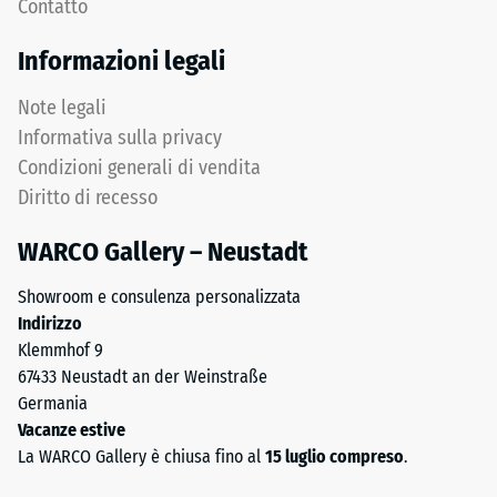
Contatto
Denti
1
arrotondati
a
Informazioni legali
assicurano
5,
distribuzione
in
Note legali
uniforme
cui
Informativa sulla privacy
dei
ogni
Condizioni generali di vendita
carichi.
valore
Diritto di recesso
Senza
della
fase
scala
WARCO Gallery – Neustadt
la
corrisponde
fuga
a
Showroom e consulenza personalizzata
rimane
un
Indirizzo
invisibile:
intervallo
Klemmhof 9
superficie
di
67433 Neustadt an der Weinstraße
continua
densità
Germania
e
specifico.
Vacanze estive
omogenea.
Ad
La WARCO Gallery è chiusa fino al
15 luglio compreso
.
esempio,
il