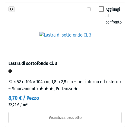
stato
superficie
vibrazioni e
selezionato
rumori da
fresca
Aggiungi
XX
alcun
calpestio –
al
che
prodotto
Valore scala 2
confronto
richiama
=
per
l'acqua
attenuazione
il
aperta.
confortevole
confronto.
Classe di
Materiale
resistenza
–
Lastra di sottofondo Cl. 3
allo
Componenti
scivolamento
e
DS (EN 14041)
52 × 52 o 104 × 104 cm, 1,8 o 2,8 cm – per interno ed esterno
struttura
- Valore scala
– Smorzamento ★★★, Portanza ★
5 =
Coefficiente
8,70 € / Pezzo
Il
di attrito ca.
32,22 € / m²
prodotto
0,6
ha
Visualizza prodotto
Resistenza
una
all'abrasione
struttura