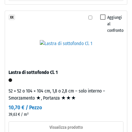
di
valore
nuova
scala
produzione.
Aggiungi
XX
La
al
2
superficie
confronto
=
mantiene
780
una
struttura
a
a
840
pori
kg/m³
aperti.
Lastra di sottofondo Cl. 1
Lo
strato
52 × 52 o 104 × 104 cm, 1,8 o 2,8 cm – solo interno –
inferiore
Smorzamento ★, Portanza ★★★
è
/ 5
10,70 € / Pezzo
formato
da
39,63 € / m²
granulato
Visualizza prodotto
ELT