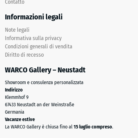
Contatto
superiori
1
mediante
a
Informazioni legali
l'incastro.
5,
Denti
in
Note legali
arrotondati
cui
Informativa sulla privacy
assicurano
ogni
Condizioni generali di vendita
distribuzione
valore
Diritto di recesso
uniforme
della
dei
scala
WARCO Gallery – Neustadt
carichi.
corrisponde
Senza
a
Showroom e consulenza personalizzata
fase
un
Indirizzo
la
intervallo
Klemmhof 9
fuga
di
67433 Neustadt an der Weinstraße
rimane
densità
Germania
invisibile:
specifico.
Vacanze estive
superficie
Ad
La WARCO Gallery è chiusa fino al
15 luglio compreso
.
continua
esempio,
e
il