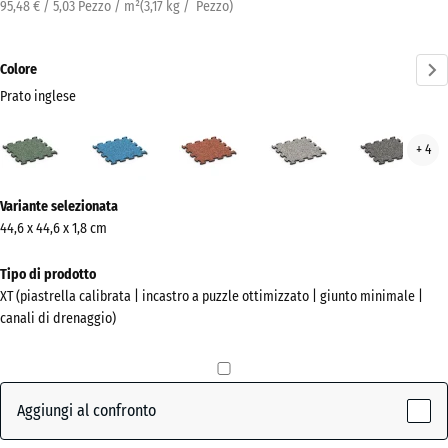
95,48 € / 5,03 Pezzo / m²
(
3,17
kg
/ Pezzo)
Colore
Prato inglese
Prato
Atlantico
Etna
Granito
Gran
+ 4
inglese
grigio
grig
(active)
scur
Ulteriori
Variante selezionata
informazioni
44,6 x 44,6 x 1,8 cm
sui
colori?
Tipo di prodotto
XT (piastrella calibrata | incastro a puzzle ottimizzato | giunto minimale |
Mostra
canali di drenaggio)
la
palette
colori
Aggiungi al confronto
Prato
(active)
inglese