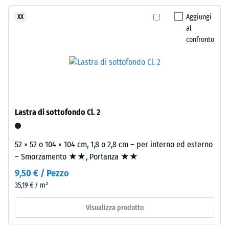
– Resistenza
ha
all'usura
Aggiungi
XX
una
abrasiva –
al
struttura
Valore della
confronto
a
scala 2 =
due
"buono" (BS
strati.
7188)
Lo
Permeabilità
strato
all'acqua
superiore,
Lastra di sottofondo Cl. 2
(EN 12616) –
spesso
Scala 4 =
circa
Infiltrazione
3,3
52 × 52 o 104 × 104 cm, 1,8 o 2,8 cm – per interno ed esterno
ca. 600
mm,
– Smorzamento ★★, Portanza ★★
mm/h (600
è
l/h/m²)
9,50 € / Pezzo
composto
35,19 € / m²
Resistenza
da
allo
granulato
Visualizza prodotto
scivolamento
EPDM
(EN 16165) –
colorato