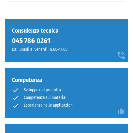
tutti
pressato
i
a
pori,
densità
le
standard.
Consulenza tecnica
cavità
045 786 0261
e
Installazione
le
Dal lunedì al venerdì · 8:00–17:00
–
inclusioni
Lavorazione
d'aria.
–
Nei
Montaggio
prodotti
Competenza
WARCO,
Sviluppo del prodotto
questo
Competenza sui materiali
valore
è
Esperienza nelle applicazioni
generalmente
compreso
tra