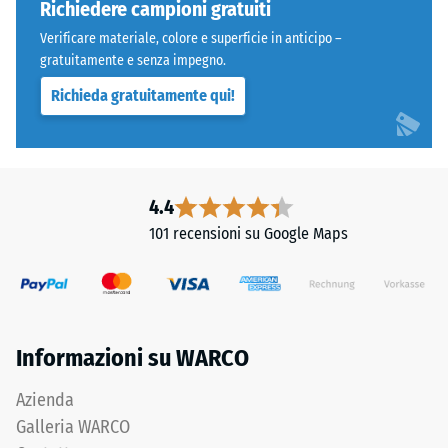
600
Richiedere campioni gratuiti
e
Verificare materiale, colore e superficie in anticipo –
1250
gratuitamente e senza impegno.
Denti
kg/m³.
Richieda gratuitamente qui!
arrotondati
Per
come
rappresentare
4035,
chiaramente
ma
la
bordi
densità
4.4
squadrati
apparente
101 recensioni su Google Maps
senza
di
fase.
un
Strato
prodotto
superiore
specifico,
in
WARCO
Informazioni su WARCO
sandwich
utilizza
stabilizza
una
Azienda
gli
scala
Galleria WARCO
elementi
da