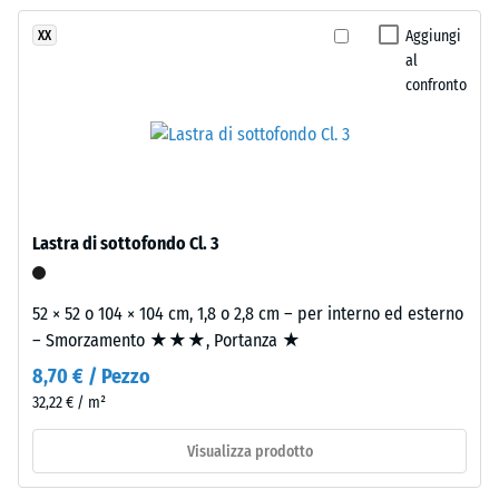
stato
profondi
vibrazioni e
selezionato
rumori da
che
Aggiungi
XX
alcun
calpestio –
al
ricorda
prodotto
Valore scala 2
confronto
un
=
per
prato
attenuazione
il
inglese
confortevole
confronto.
fitto
e
Classe di
resistenza
curato.
Lastra di sottofondo Cl. 3
allo
scivolamento
Materiale
DS (EN 14041)
52 × 52 o 104 × 104 cm, 1,8 o 2,8 cm – per interno ed esterno
–
- Valore scala
– Smorzamento ★★★, Portanza ★
Componenti
5 =
Coefficiente
e
8,70 € / Pezzo
di attrito ca.
struttura
32,22 € / m²
0,6
Visualizza prodotto
Resistenza
Il
all'abrasione
prodotto