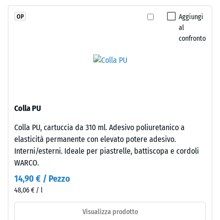
Valore scala
in
4 = angolo
Aggiungi
OP
massa
medio di
al
e
accettazione
confronto
legato
ca. 16°,
gruppo R10
con
poliuretano
Isolamento
stabilizzato
termico –
ai
Valore scala
raggi
2 =
Colla PU
UV.
Conduttività
Colla PU, cartuccia da 310 ml. Adesivo poliuretanico a
L'EPDM
termica ca.
elasticità permanente con elevato potere adesivo.
0,12 W/(m·K)
è
Interni/esterni. Ideale per piastrelle, battiscopa e cordoli
una
Resistente
WARCO.
gomma
al gelo
etilene-
14,90 € / Pezzo
Densità
propilene-
48,06 € / l
apparente
diene
monomero
Visualizza prodotto
-