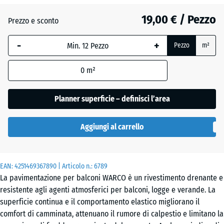
19,00 € / Pezzo
Prezzo e sconto
Atlantico
-
+
Pezzo
m²
Etna
0
m²
Planner superficie – definisci l’area
Granito
grigio
Aggiungi al carrello
Granito
EAN:
4251469367890
| Articolo n.:
6789
grigio
La pavimentazione per balconi WARCO è un rivestimento drenante e
scuro
resistente agli agenti atmosferici per balconi, logge e verande. La
superficie continua e il comportamento elastico migliorano il
comfort di camminata, attenuano il rumore di calpestio e limitano la
Lavanda