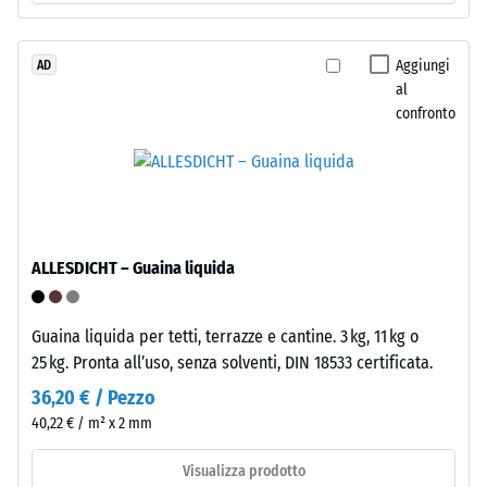
La
nero
densità
e
apparente
pulito
Aggiungi
AD
di
al
di
confronto
un
granulometria
materiale
media,
descrive
legato
il
con
rapporto
poliuretano.
tra
ELT
ALLESDICHT – Guaina liquida
la
significa
sua
"End
massa
of
Guaina liquida per tetti, terrazze e cantine. 3 kg, 11 kg o
e
Life
25 kg. Pronta all’uso, senza solventi, DIN 18533 certificata.
il
Tyres".
36,20 € / Pezzo
suo
Lo
40,22 € / m² x 2 mm
volume
strato
totale,
portante
Visualizza prodotto
inclusi
è