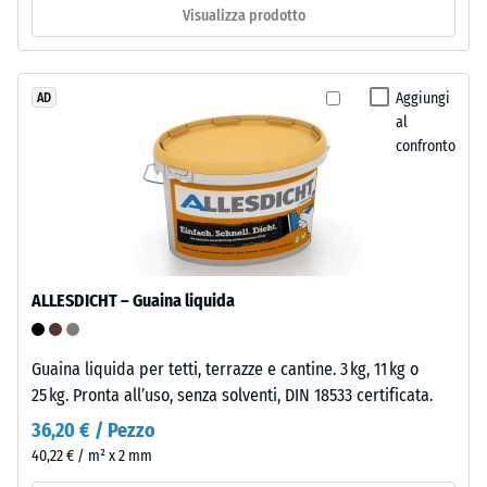
Visualizza prodotto
spesso
La
circa
densità
3,3
apparente
mm,
Aggiungi
AD
di
al
è
confronto
un
composto
materiale
da
descrive
granulato
il
EPDM
rapporto
colorato
tra
in
ALLESDICHT – Guaina liquida
la
massa
sua
e
massa
legato
Guaina liquida per tetti, terrazze e cantine. 3 kg, 11 kg o
e
con
25 kg. Pronta all’uso, senza solventi, DIN 18533 certificata.
il
poliuretano
36,20 € / Pezzo
suo
stabilizzato
40,22 € / m² x 2 mm
volume
ai