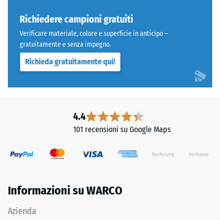
tra
pori
600
aperti.
Richiedere campioni gratuiti
e
Lo
Verificare materiale, colore e superficie in anticipo –
1250
strato
gratuitamente e senza impegno.
kg/m³.
inferiore
Richieda gratuitamente qui!
Per
è
rappresentare
formato
chiaramente
da
la
granulato
densità
ELT
4.4
apparente
nero
101 recensioni su Google Maps
di
e
un
pulito
prodotto
di
specifico,
granulometria
WARCO
media,
Informazioni su WARCO
utilizza
legato
una
con
Azienda
scala
poliuretano.