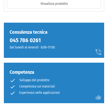
totale,
raggi
Visualizza prodotto
inclusi
UV.
tutti
L'EPDM
i
è
pori,
una
le
gomma
Consulenza tecnica
cavità
etilene-
045 786 0261
e
propilene-
le
diene
Dal lunedì al venerdì · 8:00–17:00
inclusioni
monomero
d'aria.
di
Nei
nuova
prodotti
produzione.
Competenza
WARCO,
La
Sviluppo del prodotto
questo
superficie
Competenza sui materiali
valore
mantiene
è
Esperienza nelle applicazioni
una
generalmente
struttura
compreso
a