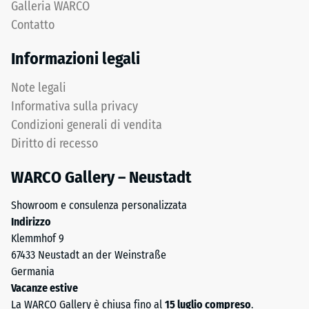
Galleria WARCO
da
ELT
Contatto
1
significa
a
"End
Informazioni legali
5,
of
in
Life
Note legali
cui
Tyres".
Informativa sulla privacy
ogni
Lo
Condizioni generali di vendita
valore
strato
Diritto di recesso
della
portante
scala
è
WARCO Gallery – Neustadt
corrisponde
pressato
a
a
Showroom e consulenza personalizzata
un
densità
Indirizzo
intervallo
standard.
Klemmhof 9
di
67433 Neustadt an der Weinstraße
densità
Installazione
Germania
specifico.
–
Vacanze estive
Ad
Lavorazione
La WARCO Gallery è chiusa fino al
15 luglio compreso
.