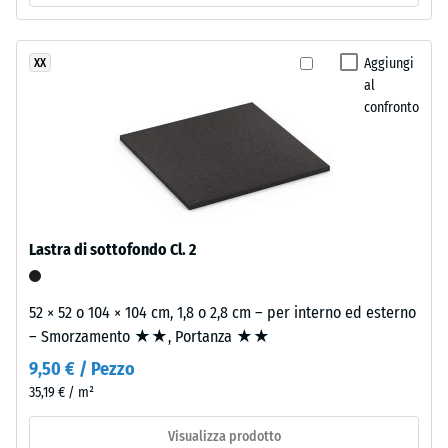
all'abrasione
resistente
– Resistenza
ai
all'usura
Aggiungi
XX
raggi
abrasiva –
al
UV.
Valore della
confronto
La
scala 2 =
miscela
"buono" (BS
crea
7188)
una
Permeabilità
superficie
all'acqua
variegata
Lastra di sottofondo Cl. 2
(EN 12616) –
dall'aspetto
Scala 4 =
simile
Infiltrazione
alla
52 × 52 o 104 × 104 cm, 1,8 o 2,8 cm – per interno ed esterno
ca. 600
pietra
– Smorzamento ★★, Portanza ★★
mm/h (600
naturale
l/h/m²)
9,50 € / Pezzo
scura.
35,19 € / m²
Resistenza
Poiché
allo
l'EPDM
Visualizza prodotto
scivolamento