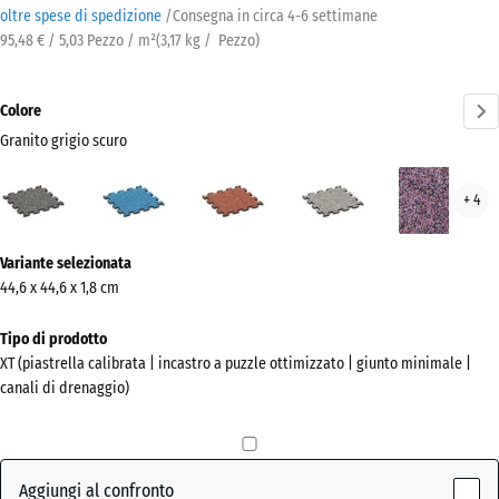
oltre spese di spedizione
/
Consegna in circa
4-6 settimane
95,48 € / 5,03 Pezzo / m²
(
3,17
kg
/ Pezzo)
Colore
Granito grigio scuro
Granito
Atlantico
Etna
Granito
Lav
+ 4
grigio
grigio
scuro
Ulteriori
(active)
Variante selezionata
informazioni
44,6 x 44,6 x 1,8 cm
sui
colori?
Tipo di prodotto
XT (piastrella calibrata | incastro a puzzle ottimizzato | giunto minimale |
Mostra
canali di drenaggio)
la
palette
colori
Aggiungi al confronto
Granito