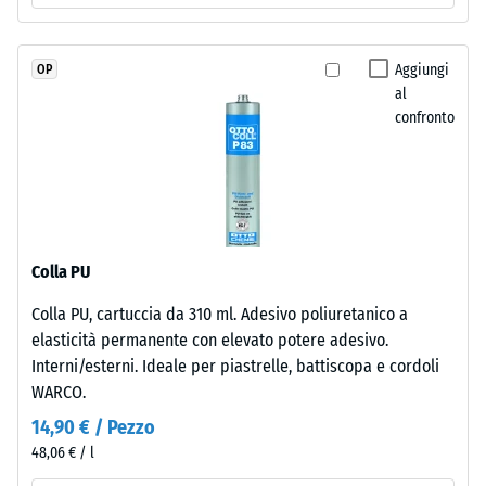
è
(EN 16165) –
naturalmente
Valore scala
resistente
4 = angolo
Aggiungi
OP
ai
medio di
al
accettazione
raggi
confronto
ca. 16°,
UV
gruppo R10
e
i
Isolamento
pigmenti
termico –
sono
Valore scala
incorporati
2 =
Colla PU
Conduttività
nel
Colla PU, cartuccia da 310 ml. Adesivo poliuretanico a
termica ca.
granulato,
elasticità permanente con elevato potere adesivo.
0,12 W/(m·K)
la
Interni/esterni. Ideale per piastrelle, battiscopa e cordoli
colorazione
Resistente
WARCO.
rimane
al gelo
stabile
14,90 € / Pezzo
Densità
nel
48,06 € / l
apparente
tempo.