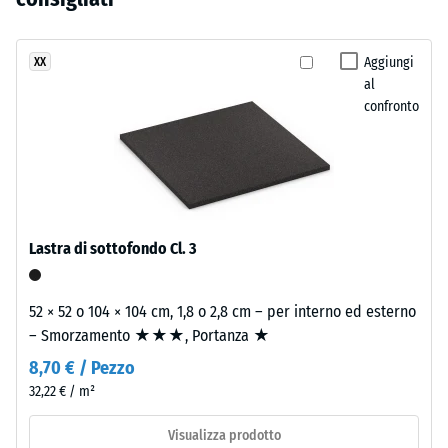
ancora
scuro
di urti,
stato
sono
vibrazioni e
selezionato
rumori da
realizzati
Aggiungi
XX
alcun
calpestio –
al
con
prodotto
Valore scala 2
confronto
granulato
=
per
di
attenuazione
il
gomma
confortevole
confronto.
EPDM
in
Classe di
resistenza
diverse
Lastra di sottofondo Cl. 3
allo
tonalità
scivolamento
di
DS (EN 14041)
grigio
52 × 52 o 104 × 104 cm, 1,8 o 2,8 cm – per interno ed esterno
- Valore scala
e
– Smorzamento ★★★, Portanza ★
5 =
nero
Coefficiente
8,70 € / Pezzo
e
di attrito ca.
32,22 € / m²
legante
0,6
poliuretanico
Visualizza prodotto
Resistenza
trasparente