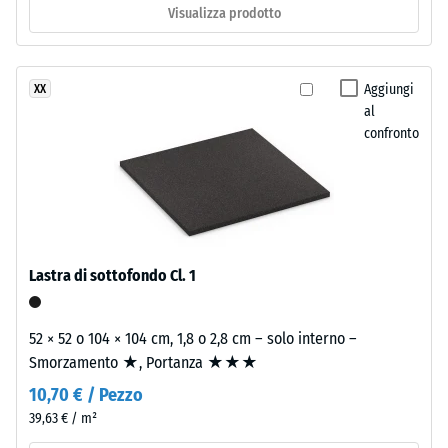
Visualizza prodotto
-
valore
Materiale
–
scala
Aggiungi
XX
Componenti
al
2
e
confronto
=
struttura
780
Il
a
prodotto
840
ha
kg/m³
una
Lastra di sottofondo Cl. 1
struttura
a
52 × 52 o 104 × 104 cm, 1,8 o 2,8 cm – solo interno –
due
Smorzamento ★, Portanza ★★★
strati.
/ 5
10,70 € / Pezzo
Lo
strato
39,63 € / m²
superiore,