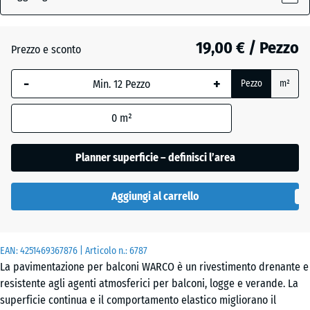
grigio
(active)
scuro
19,00 € / Pezzo
Prezzo e sconto
-
+
Atlantico
Pezzo
m²
0
m²
Etna
Planner superficie – definisci l’area
Granito
Aggiungi al carrello
grigio
EAN:
4251469367876
| Articolo n.:
6787
Lavanda
La pavimentazione per balconi WARCO è un rivestimento drenante e
resistente agli agenti atmosferici per balconi, logge e verande. La
superficie continua e il comportamento elastico migliorano il
Prato