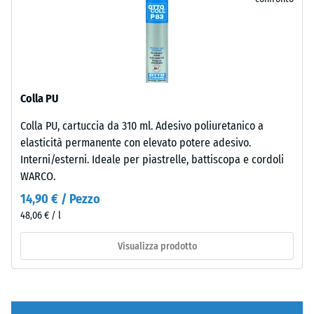
contesti
apparente
per
×
esterni
- valore
il
25
moderni
scala 1 =
confronto.
cm
+ 3,10 €
e
fino a 780
| 1
superfici
kg/m³
< 6
dal
Colla PU
cm
Smorzamento
carattere
di urti,
essenziale.
Colla PU, cartuccia da 310 ml. Adesivo poliuretanico a
vibrazioni e
elasticità permanente con elevato potere adesivo.
rumori da
100
Interni/esterni. Ideale per piastrelle, battiscopa e cordoli
Materiale
calpestio –
×
WARCO.
Valore scala 3
–
25
=
Componenti
14,90 € / Pezzo
cm
+ 6,20 €
attenuazione
e
48,06 € / l
| 1
evidente
struttura
< 7
Visualizza prodotto
Resistenza
cm
all'abrasione
Il
– Resistenza
prodotto
all'usura
è
100
abrasiva –