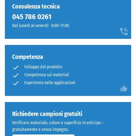
composto
×
Valore della
Consulenza tecnica
da
25
scala 4 =
045 786 0261
granulato
cm
+ 9,00 €
"eccellente"
di
| 1
(BS 7188)
Dal lunedì al venerdì · 8:00–17:00
gomma
< 8
Permeabilità
ELT
cm
all'acqua
pulito
(EN 12616) –
con
Competenza
Scala 5 =
granulometria
100
Infiltrazione
Sviluppo del prodotto
da
×
ca. 1000
fine
Competenza sui materiali
mm/h (1000
25
a
Esperienza nelle applicazioni
l/h/m²)
cm
+ 11,80 €
media
| 1
Resistente
e
< 9
al gelo
da
cm
Resistenza
un
Richiedere campioni gratuiti
legante
alla
Verificare materiale, colore e superficie in anticipo –
poliuretanico.
100
compressione
gratuitamente e senza impegno.
ELT
×