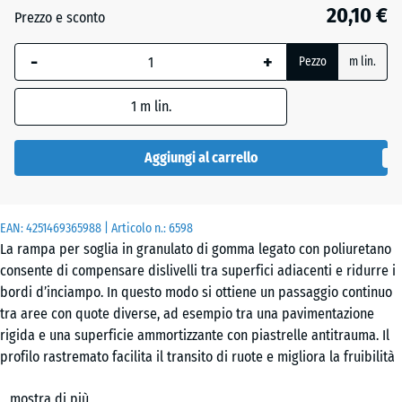
28
20,10 €
Prezzo e sconto
mm
-
+
La
Pezzo
m lin.
dimensione
selezionata,
1
m lin.
evidenziata
in blu,
Aggiungi al carrello
viene
utilizzata
per il
EAN:
4251469365988
| Articolo n.:
6598
calcolo del
La rampa per soglia in granulato di gomma legato con poliuretano
fabbisogno
consente di compensare dislivelli tra superfici adiacenti e ridurre i
(salvo
bordi d’inciampo. In questo modo si ottiene un passaggio continuo
diversa
tra aree con quote diverse, ad esempio tra una pavimentazione
indicazione
rigida e una superficie ammortizzante con piastrelle antitrauma. Il
nei dati del
profilo rastremato facilita il transito di ruote e migliora la fruibilità
prodotto).
degli spazi.
mostra di più
Geometria e varianti
100