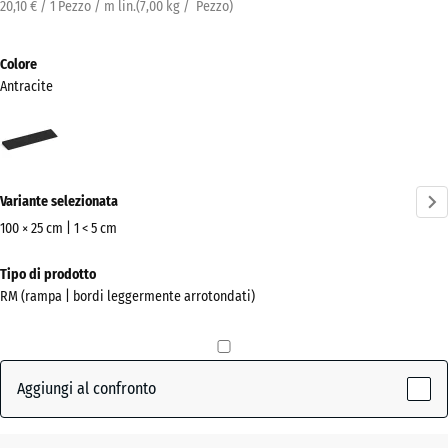
20,10 € / 1 Pezzo / m lin.
(
7,00
kg
/ Pezzo)
Colore
Antracite
Antracite
(active)
Variante selezionata
100 × 25 cm | 1 < 5 cm
Dimensioni
Tipo di prodotto
per
RM (rampa | bordi leggermente arrotondati)
la
spedizione
1000
x
Aggiungi al confronto
250
x