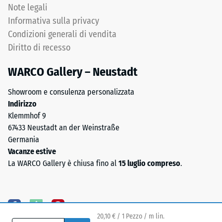
di
Note legali
vista
Informativa sulla privacy
scarico
chimico
Condizioni generali di vendita
si
(BS
Diritto di recesso
tratta
7188)
di
WARCO Gallery – Neustadt
una
miscela
Showroom e consulenza personalizzata
di
Indirizzo
/ 5
gomma
Klemmhof 9
naturale
67433 Neustadt an der Weinstraße
(NR)
Germania
e
Vacanze estive
gomma
La
La WARCO Gallery è chiusa fino al
15 luglio compreso
.
stirene-
resistenza
butadiene
alla
(SBR).
compressione
Per
di
i
20,10 € / 1 Pezzo / m lin.
un