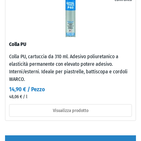
contesti
apparente
per
×
esterni
- valore
il
25
moderni
scala 2 =
confronto.
cm
- 6,20 €
e
780 a 840
| 1
superfici
kg/m³
< 5
dal
Colla PU
cm
Smorzamento
carattere
di urti,
essenziale.
Colla PU, cartuccia da 310 ml. Adesivo poliuretanico a
vibrazioni e
elasticità permanente con elevato potere adesivo.
rumori da
100
Interni/esterni. Ideale per piastrelle, battiscopa e cordoli
Materiale
calpestio –
×
WARCO.
Valore scala 4
–
25
=
Componenti
14,90 € / Pezzo
cm
- 3,10 €
attenuazione
e
48,06 € / l
| 1
forte
struttura
< 6
Visualizza prodotto
Resistenza
cm
all'abrasione
Il
– Resistenza
prodotto
all'usura
è
100
abrasiva –