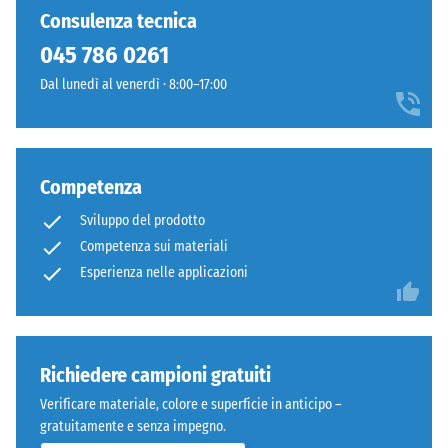
composto
×
Valore della
Consulenza tecnica
da
25
scala 4 =
045 786 0261
granulato
cm
+ 2,80 €
"eccellente"
di
| 1
(BS 7188)
Dal lunedì al venerdì · 8:00–17:00
gomma
< 8
Permeabilità
ELT
cm
all'acqua
pulito
(EN 12616) –
con
Competenza
Scala 4 =
granulometria
100
Infiltrazione
Sviluppo del prodotto
da
×
ca. 600
fine
Competenza sui materiali
mm/h (600
25
a
Esperienza nelle applicazioni
l/h/m²)
cm
+ 5,60 €
media
| 1
Resistente
e
< 9
al gelo
da
cm
Resistenza
un
Richiedere campioni gratuiti
legante
alla
Verificare materiale, colore e superficie in anticipo –
poliuretanico.
100
compressione
gratuitamente e senza impegno.
ELT
×