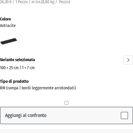
26,30 € / 1 Pezzo / m lin.
(
8,80
kg
/ Pezzo)
Colore
Antracite
Antracite
(active)
Variante selezionata
100 × 25 cm | 1 < 7 cm
Dimensioni
Tipo di prodotto
per
RM (rampa | bordi leggermente arrotondati)
la
spedizione
1000
x
Aggiungi al confronto
250
x