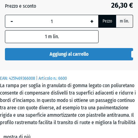
48
26,30 €
Prezzo e sconto
mm
-
+
La
Pezzo
m lin.
dimensione
selezionata,
1
m lin.
evidenziata
in blu,
Aggiungi al carrello
viene
utilizzata
per il
EAN:
4251469366008
| Articolo n.:
6600
calcolo del
La rampa per soglia in granulato di gomma legato con poliuretano
fabbisogno
consente di compensare dislivelli tra superfici adiacenti e ridurre i
(salvo
bordi d’inciampo. In questo modo si ottiene un passaggio continuo
diversa
tra aree con quote diverse, ad esempio tra una pavimentazione
indicazione
rigida e una superficie ammortizzante con piastrelle antitrauma. Il
nei dati del
profilo rastremato facilita il transito di ruote e migliora la fruibilità
prodotto).
degli spazi.
mostra di più
Geometria e varianti
100