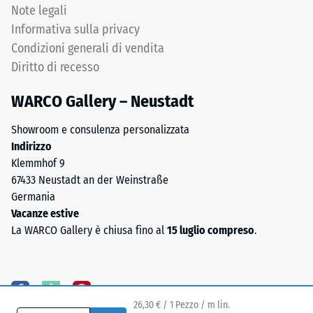
di
Note legali
vista
Informativa sulla privacy
scarico
chimico
Condizioni generali di vendita
si
(BS
Diritto di recesso
tratta
7188)
di
WARCO Gallery – Neustadt
una
miscela
Showroom e consulenza personalizzata
di
Indirizzo
/ 5
gomma
Klemmhof 9
naturale
67433 Neustadt an der Weinstraße
(NR)
Germania
e
Vacanze estive
gomma
La
La WARCO Gallery è chiusa fino al
15 luglio compreso
.
stirene-
resistenza
butadiene
alla
(SBR).
compressione
Per
di
i
26,30 € / 1 Pezzo / m lin.
un