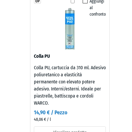
struttura
mostra
Aggiungi
OP
Resisten
al
un
Permeabi
confronto
nero
profondo
Resiste
dal
Resis
tono
alla
caldo
e
compr
Colla PU
discreto,
-
adatto
Colla PU, cartuccia da 310 ml. Adesivo
Valor
a
poliuretanico a elasticità
contesti
scala
permanente con elevato potere
esterni
adesivo. Interni/esterni. Ideale per
2
moderni
piastrelle, battiscopa e cordoli
=
e
WARCO.
superfici
ca.
14,90 € / Pezzo
dal
0,75
48,06 € / l
carattere
mm
essenziale.