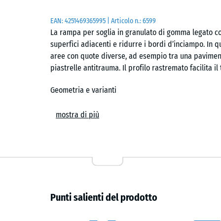
EAN:
4251469365995
| Articolo n.:
6599
La rampa per soglia in granulato di gomma legato co
superfici adiacenti e ridurre i bordi d’inciampo. In 
aree con quote diverse, ad esempio tra una pavimen
piastrelle antitrauma. Il profilo rastremato facilita il 
Geometria e varianti
La rampa misura 100 cm in lunghezza e 25 cm in larghe
mostra di più
lato alto sono disponibili diverse varianti: 3, 4, 4,5, 
adattare con precisione la rampa al dislivello esis
lungo tutta la superficie di transizione.
Ambiti di utilizzo
La rampa è adatta per soglie della porta, porte-fines
Punti salienti del prodotto
bordi di marciapiede. Può essere utilizzata sia in amb
scolastici, ingressi pubblici o percorsi pedonali. Il 