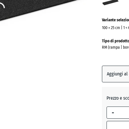
(acti
Variante selezi
100 × 25 cm | 1 <
Dimensioni
Tipo di prodott
per
RM (rampa | bor
la
spedizione
1000
x
Aggiungi al
250
x
33
Prezzo e sc
mm
La
-
dimension
selezionata