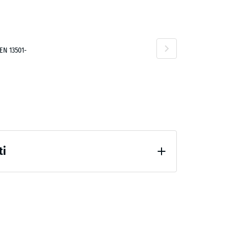
EN 13501-
0 €
ti
po 24 ore di scarico (BS 7188)
0 €
 evidente