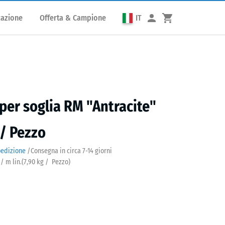
cazione
Offerta & Campione
IT
er soglia RM "Antracite"
 / Pezzo
pedizione
/
Consegna in circa
7-14 giorni
 / m lin.
(
7,90
kg
/ Pezzo)
cite