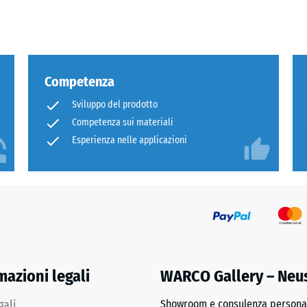
cm
catura
ua
100
×
Competenza
25
Sviluppo del prodotto
cm
+ 3,1
Competenza sui materiali
| 1
< 7
Esperienza nelle applicazioni
cm
co
100
×
25
cm
+ 5,
mazioni legali
WARCO Gallery – Neu
| 1
< 8
gali
Showroom e consulenza personal
cm