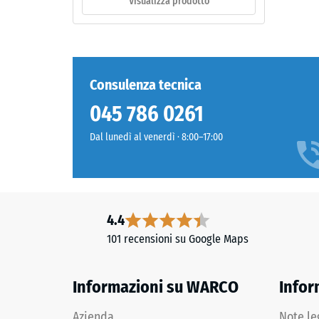
Visualizza prodotto
di
ammac
Materiale
–
resid
Componenti
dopo
Consulenza tecnica
e
24
struttura
045 786 0261
ore
Dal lunedì al venerdì · 8:00–17:00
Il
di
prodotto
scari
è
(BS
composto
da
7188)
4.4
granulato
101 recensioni su Google Maps
di
gomma
ELT
Informazioni su WARCO
Infor
2 / 5
pulito
con
Azienda
Note le