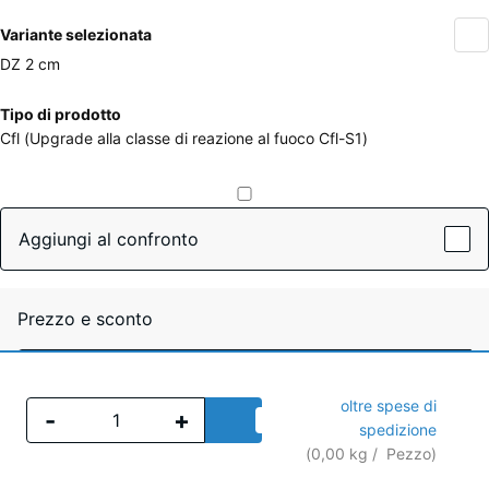
Variante selezionata
DZ 2 cm
Dimensioni
Tipo di prodotto
per
Cfl (Upgrade alla classe di reazione al fuoco Cfl-S1)
la
spedizione
0
x
Aggiungi al confronto
0
x
20
Prezzo e sconto
mm
-
+
La
dimensione
Pezzo
oltre spese di
-
+
spedizione
selezionata,
Aggiungi al carrello
(
0,00
kg
/ Pezzo)
evidenziata
in blu, viene