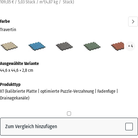
109,05 € / 5,03 Stück / m²
(
4,87
kg
/ Stück)
Farbe
Travertin
Travertin
Atlantik
Dunkelgrauer
Englischer
Feue
+ 4
(active)
Granit
Rasen
Mehr
Ausgewählte Variante
Informationen
44,6 x 44,6 × 2,8 cm
zu
den
Produkttyp
Farben?
XT (kalibrierte Platte | optimierte Puzzle-Verzahnung | Fadenfuge |
Drainagekanäle)
Farbpalette
anzeigen
(active)
Travertin
Zum Vergleich hinzufügen