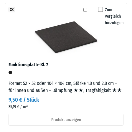
und
Aufbau
Zum
XX
Rutschhemmung
Vergleich
(EN 16165) -
hinzufügen
Skalenwert 4 =
Dieses
mittlerer
Produkt
Akzeptanzwinkel
ist
ca. 16°, Gruppe
zweilagig
R10
aufgebaut.
Wärmedämmung -
Die
Funktionsplatte Kl. 2
Skalenwert 3 =
ca.
Wärmeleitfähigkeit
3
ca. 0,11 W/(m·K)
mm
Format 52 × 52 oder 104 × 104 cm, Stärke 1,8 und 2,8 cm –
starke
Frostbeständig
für innen und außen – Dämpfung ★★, Tragfähigkeit ★★
Nutzschicht
Scheinbare
9,50 € / Stück
besteht
35,19 € / m²
Dichte
aus
neu
-
Produkt anzeigen
hergestelltem,
Skalenwert
durchgefärbtem