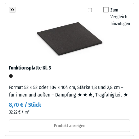
kein
hellen
– Skalenwert 3 =
Produkt
deutliche Dämpfung
Farbbild,
Zum
XX
für
Vergleich
das
Rutschfestigkeit Klasse
den
hinzufügen
an
DS (EN 14041) -
Produktvergleich
hellen
Skalenwert 5 =
ausgewählt.
Kalkstein
Gleitreibungskoeffizient
erinnert
ca. 0,6
und
Abriebfestigkeit
Außenanlagen
- Beständigkeit
Funktionsplatte Kl. 3
eine
gegen
natürlich-
abrasiven
mineralische
Verschleiß -
Format 52 × 52 oder 104 × 104 cm, Stärke 1,8 und 2,8 cm –
Note
Skalenwert 2 =
für innen und außen – Dämpfung ★★★, Tragfähigkeit ★
gibt.
"gut" (BS 7188)
8,70 € / Stück
Wasserdurchlässigkeit
32,22 € / m²
Material
(EN 12616) -
Skalenwert 4 =
–
Produkt anzeigen
Infiltration ca. 600
Bestandteile
mm/h (600 l/h/m²)