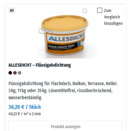
Tyres"
von
–
Zum
AD
WARCO
Vergleich
das
liegt
hinzufügen
Granulat
dieser
stammt
Wert
aus
typischerweise
dem
zwischen
Recycling
600
von
und
ALLESDICHT – Flüssigabdichtung
Altreifen.
1250
Die
kg/m³.
Basisschicht
Flüssigabdichtung für Flachdach, Balkon, Terrasse, Keller.
Um
wird
3 kg, 11 kg oder 25 kg. Lösemittelfrei, rissüberbrückend,
die
mit
wasserbeständig.
scheinbare
Standarddichte
Dichte
36,20 € / Stück
gepresst.
eines
40,22 € / m² x 2 mm
bestimmten
Produkts
Einbau
Produkt anzeigen