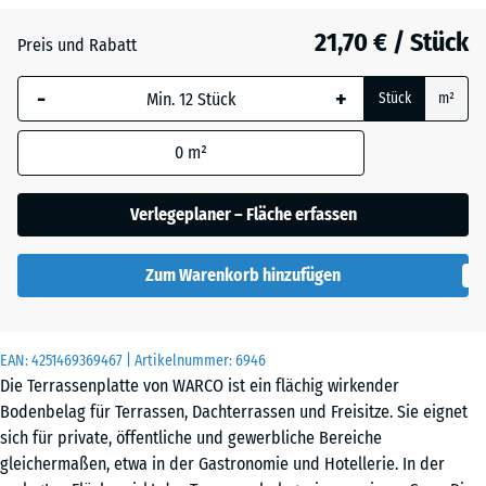
Atlantik
21,70 € / Stück
Preis und Rabatt
-
+
Dunkelgrauer
Stück
m²
Granit
0
m²
Englischer
Verlegeplaner – Fläche erfassen
Rasen
Zum Warenkorb hinzufügen
Feuersglut
EAN:
4251469369467
| Artikelnummer:
6946
Die Terrassenplatte von WARCO ist ein flächig wirkender
Grauer
Bodenbelag für Terrassen, Dachterrassen und Freisitze. Sie eignet
Granit
sich für private, öffentliche und gewerbliche Bereiche
gleichermaßen, etwa in der Gastronomie und Hotellerie. In der