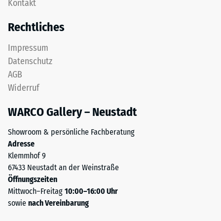
Kontakt
in
bezeichnet,
einem
gibt
Rechtliches
Schichtsystem
hingegen
konzipiert:
das
Impressum
Eine
Verhältnis
Datenschutz
oder
der
AGB
mehrere
Masse
Widerruf
Lagen
eines
werden
Stoffes
WARCO Gallery – Neustadt
übereinander
zu
verlegt,
seinem
Showroom & persönliche Fachberatung
die
reinen
Adresse
Puzzleverzahnung
Materialvolumen
Klemmhof 9
hält
ohne
67433 Neustadt an der Weinstraße
die
Berücksichtigung
Öffnungszeiten
obere
von
Mittwoch–Freitag
10:00–16:00 Uhr
Schicht
Hohlräumen
sowie
nach Vereinbarung
lagestabil.
an.
Da