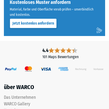
runde
Kostenloses Muster anfordern
beispielsweise
Zahnform
der
Material, Farbe und Oberfläche vorab prüfen – unverbindlich
sorgt
und kostenlos.
Skalenwert
für
2
Jetzt kostenlos anfordern
einen
für
besonders
eine
stabilen
scheinbare
Plattenverbund
Dichte
und
4.4
zwischen
verhindert
780
101 Maps Bewertungen
ein
und
Aufeinanderrutschen
840
der
kg/m³.
Zähne.
Die
Diese
physikalische
über WARCO
Platte
Dichte,
ist
Das Unternehmen
auch
als
als
WARCO Gallery
Deckplatte
Massendichte