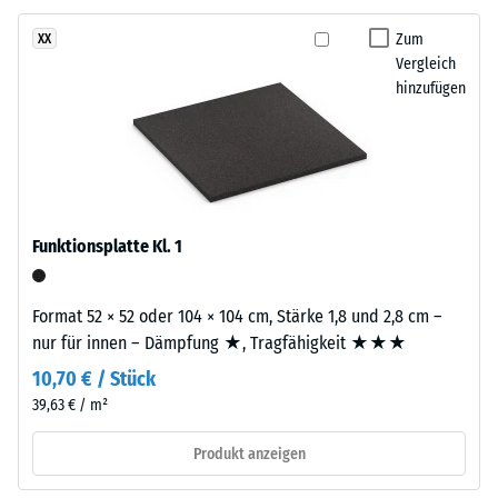
besteht
eines
aus
Zum
XX
Materials
gereinigtem,
Vergleich
beschreibt
schwarzem
hinzufügen
das
ELT-
Verhältnis
Gummigranulat
seiner
mittlerer
Masse
Körnung,
zu
gebunden
seinem
mit
Funktionsplatte Kl. 1
Gesamtvolumen,
Polyurethan.
einschließlich
Die
aller
Format 52 × 52 oder 104 × 104 cm, Stärke 1,8 und 2,8 cm –
Abkürzung
Poren,
nur für innen – Dämpfung ★, Tragfähigkeit ★★★
ELT
Hohlräume
10,70 € / Stück
steht
und
für
39,63 € / m²
Lufteinschlüsse.
„End
Bei
Produkt anzeigen
of
den
Life
Produkten