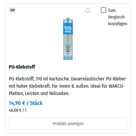
2
und
Zum
OP
schadstofffreiem
=
Vergleich
EPDM-
780
hinzufügen
Granulat
bis
(Ethylen-
Propylen-
840
Dien-
kg/m³
Kautschuk),
gebunden
PU-Klebstoff
mit
PU-Klebstoff, 310 ml Kartusche. Dauerelastischer PU-Kleber
Polyurethan.
/ 5
mit hoher Klebekraft. Für innen & außen. Ideal für WARCO-
Die
Platten, Leisten und Palisaden.
Nutzschicht
ist
14,90 € / Stück
offenporig
48,06 € / l
angelegt.
Die
Die
Produkt anzeigen
scheinbare
Basisschicht
Dichte