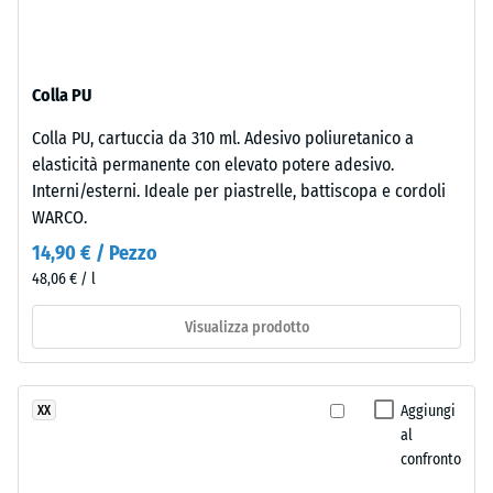
-
superficie
valore
mantiene
scala
una
Colla PU
struttura
2
a
=
Colla PU, cartuccia da 310 ml. Adesivo poliuretanico a
pori
elasticità permanente con elevato potere adesivo.
780
aperti.
Interni/esterni. Ideale per piastrelle, battiscopa e cordoli
Lo
a
WARCO.
strato
840
14,90 € / Pezzo
inferiore
kg/m³
48,06 € / l
è
formato
Visualizza prodotto
da
granulato
ELT
/ 5
Aggiungi
XX
nero
al
e
confronto
pulito
di