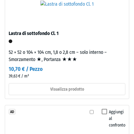
La
granulometria
densità
media,
apparente
legato
di
con
Lastra di sottofondo Cl. 1
un
poliuretano.
materiale
ELT
descrive
significa
52 × 52 o 104 × 104 cm, 1,8 o 2,8 cm – solo interno –
il
"End
Smorzamento ★, Portanza ★★★
rapporto
of
10,70 € / Pezzo
tra
Life
39,63 € / m²
la
Tyres".
sua
Lo
Visualizza prodotto
massa
strato
e
portante
il
è
Aggiungi
AD
suo
pressato
al
volume
a
confronto
totale,
densità