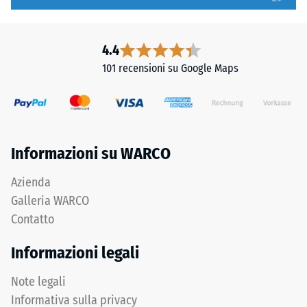
arrotondati
1
assicurano
a
distribuzione
5,
4.4
uniforme
in
101 recensioni su Google Maps
dei
cui
carichi.
ogni
Senza
valore
fase
della
la
scala
Informazioni su WARCO
fuga
corrisponde
rimane
a
Azienda
invisibile:
un
Galleria WARCO
superficie
intervallo
Contatto
continua
di
e
densità
Informazioni legali
omogenea.
specifico.
Ad
Note legali
esempio,
Informativa sulla privacy
Struttura