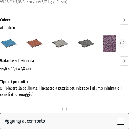
95,48 € / 5,03 Pezzo / m²
(
3,17
kg
/ Pezzo)
Colore
Atlantico
Atlantico
Etna
Granito
Granito
Lav
+ 4
(active)
grigio
grigio
scuro
Ulteriori
Variante selezionata
informazioni
sui
44,6 x 44,6 x 1,8 cm
colori?
Dimensioni
Tipo di prodotto
per
Mostra
XT (piastrella calibrata | incastro a puzzle ottimizzato | giunto minimale |
la
la
canali di drenaggio)
spedizione
palette
485
colori
x
(active)
Atlantico
485
Aggiungi al confronto
x