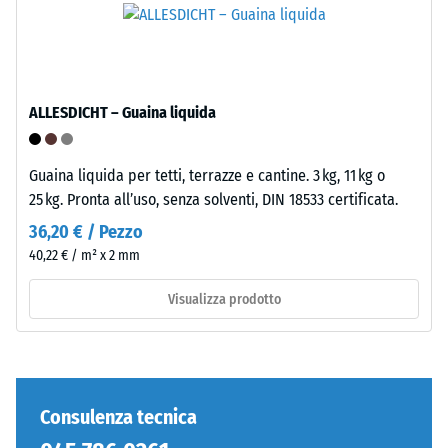
inclusi
standard.
tutti
i
Installazione
pori,
–
le
ALLESDICHT – Guaina liquida
Lavorazione
cavità
–
e
Montaggio
le
Guaina liquida per tetti, terrazze e cantine. 3 kg, 11 kg o
inclusioni
25 kg. Pronta all’uso, senza solventi, DIN 18533 certificata.
d'aria.
36,20 € / Pezzo
Nei
40,22 € / m² x 2 mm
prodotti
WARCO,
Visualizza prodotto
questo
valore
è
generalmente
compreso
Consulenza tecnica
Denti
tra