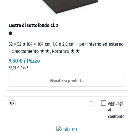
legato
Valore scala
con
4 = angolo
poliuretano
medio di
stabilizzato
accettazione
Lastra di sottofondo Cl. 2
ai
ca. 16°,
gruppo R10
raggi
52 × 52 o 104 × 104 cm, 1,8 o 2,8 cm – per interno ed esterno
UV.
Isolamento
– Smorzamento ★★, Portanza ★★
L'EPDM
termico –
è
9,50 € / Pezzo
Valore scala
una
2 =
35,19 € / m²
gomma
Conduttività
etilene-
termica ca.
Visualizza prodotto
0,12 W/(m·K)
propilene-
diene
Resistente
monomero
Aggiungi
OP
al gelo
di
al
Densità
nuova
confronto
apparente
produzione.
La