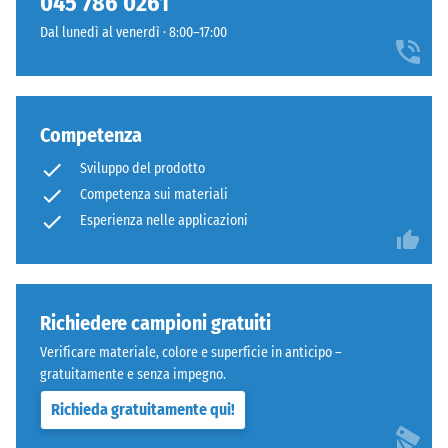
045 786 0261
arrotondati
600
Dal lunedì al venerdì · 8:00–17:00
come
e
4035,
1250
ma
kg/m³.
bordi
Per
Competenza
squadrati
rappresentare
senza
chiaramente
Sviluppo del prodotto
fase.
la
Competenza sui materiali
Strato
densità
Esperienza nelle applicazioni
superiore
apparente
in
di
sandwich
un
stabilizza
prodotto
Richiedere campioni gratuiti
gli
specifico,
elementi
WARCO
Verificare materiale, colore e superficie in anticipo –
superiori
utilizza
gratuitamente e senza impegno.
mediante
una
Richieda gratuitamente qui!
l'incastro.
scala
Denti
da