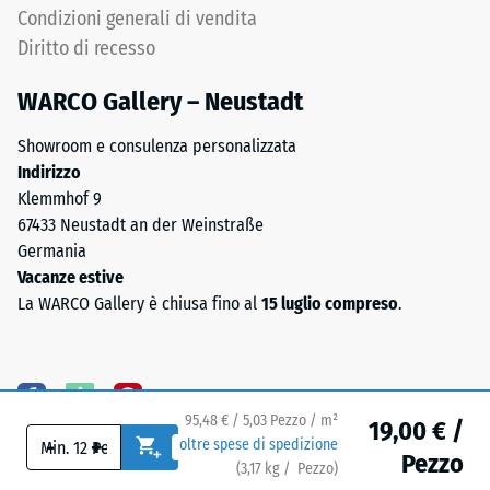
il
Condizioni generali di vendita
del
valore
lato
Diritto di recesso
di
inferiore
scala
WARCO Gallery – Neustadt
2
rappresenta
Showroom e consulenza personalizzata
una
Indirizzo
densità
Klemmhof 9
apparente
67433 Neustadt an der Weinstraße
Il
compresa
Germania
lato
tra
Vacanze estive
inferiore
780
La WARCO Gallery è chiusa fino al
15 luglio compreso
.
è
e
dotato
840
di
kg/m³.
appoggi
La
95,48 € / 5,03 Pezzo / m²
quadrati
densità
19,00 € /
-
+
oltre spese di spedizione
disposti
fisica,
Pezzo
(
3,17
kg
/ Pezzo)
Pavimenti affidabili.
in
nota