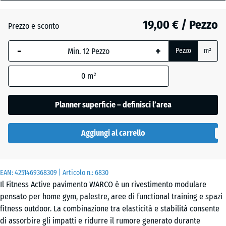
18
mm
Etna
19,00 € / Pezzo
Prezzo e sconto
La
-
+
Pezzo
m²
dimensione
Granito
selezionata,
grigio
0
m²
evidenziata
in blu,
viene
Planner superficie – definisci l’area
Granito
utilizzata
grigio
per il
scuro
Aggiungi al carrello
calcolo del
fabbisogno
(salvo
Lavanda
EAN:
diversa
4251469368309
| Articolo n.:
6830
Il Fitness Active pavimento WARCO è un rivestimento modulare
indicazione
pensato per home gym, palestre, aree di functional training e spazi
nei dati del
Prato
fitness outdoor. La combinazione tra elasticità e stabilità consente
prodotto).
inglese
di assorbire gli impatti e ridurre il rumore generato durante