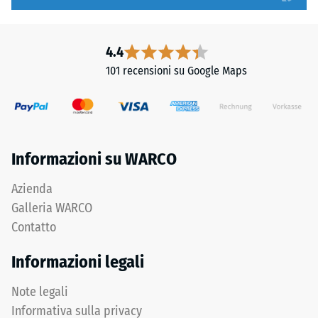
l'incastro.
1
Denti
a
arrotondati
5,
4.4
assicurano
in
101 recensioni su Google Maps
distribuzione
cui
uniforme
ogni
dei
valore
carichi.
della
Senza
scala
Informazioni su WARCO
fase
corrisponde
la
a
Azienda
fuga
un
Galleria WARCO
rimane
intervallo
Contatto
invisibile:
di
superficie
densità
Informazioni legali
continua
specifico.
e
Ad
Note legali
omogenea.
esempio,
Informativa sulla privacy