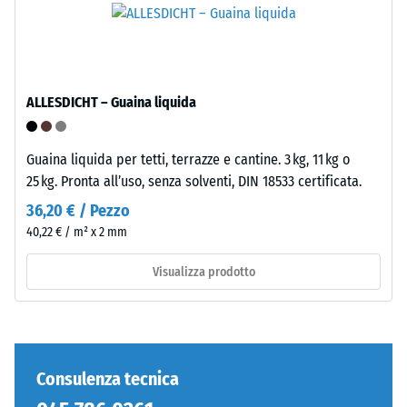
inclusi
a
tutti
densità
i
standard.
pori,
le
ALLESDICHT – Guaina liquida
Installazione
cavità
–
e
Lavorazione
le
Guaina liquida per tetti, terrazze e cantine. 3 kg, 11 kg o
–
inclusioni
25 kg. Pronta all’uso, senza solventi, DIN 18533 certificata.
Montaggio
d'aria.
36,20 € / Pezzo
Nei
40,22 € / m² x 2 mm
prodotti
WARCO,
Visualizza prodotto
questo
valore
è
generalmente
compreso
Consulenza tecnica
tra