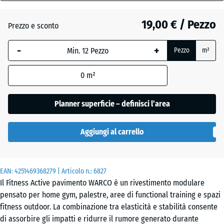
18
mm
Atlantico
19,00 € / Pezzo
Prezzo e sconto
La
-
+
Pezzo
m²
dimensione
Granito
selezionata,
grigio
0
m²
evidenziata
in blu,
viene
Planner superficie – definisci l’area
Granito
utilizzata
grigio
per il
scuro
Aggiungi al carrello
calcolo del
fabbisogno
(salvo
Lavanda
EAN:
diversa
4251469368279
| Articolo n.:
6827
Il Fitness Active pavimento WARCO è un rivestimento modulare
indicazione
pensato per home gym, palestre, aree di functional training e spazi
nei dati del
fitness outdoor. La combinazione tra elasticità e stabilità consente
prodotto).
Prato
di assorbire gli impatti e ridurre il rumore generato durante