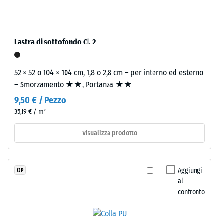
massa
Valore scala
e
4 = angolo
legato
medio di
con
accettazione
Lastra di sottofondo Cl. 2
poliuretano
ca. 16°,
gruppo R10
stabilizzato
52 × 52 o 104 × 104 cm, 1,8 o 2,8 cm – per interno ed esterno
ai
Isolamento
– Smorzamento ★★, Portanza ★★
raggi
termico –
UV.
9,50 € / Pezzo
Valore scala
L'EPDM
2 =
35,19 € / m²
è
Conduttività
una
termica ca.
Visualizza prodotto
0,12 W/(m·K)
gomma
etilene-
Resistente
propilene-
Aggiungi
OP
al gelo
diene
al
Densità
monomero
confronto
apparente
di
nuova