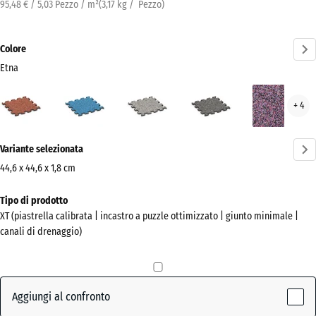
95,48 € / 5,03 Pezzo / m²
(
3,17
kg
/ Pezzo)
Colore
Etna
Etna
Atlantico
Granito
Granito
Lav
+ 4
(active)
grigio
grigio
scuro
Ulteriori
Variante selezionata
informazioni
sui
44,6 x 44,6 x 1,8 cm
colori?
Dimensioni
Tipo di prodotto
per
Mostra
XT (piastrella calibrata | incastro a puzzle ottimizzato | giunto minimale |
la
la
canali di drenaggio)
spedizione
palette
485
colori
x
(active)
Etna
485
Aggiungi al confronto
x