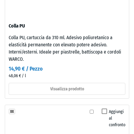
-
produzione.
valore
La
scala
superficie
Colla PU
mantiene
2
una
=
Colla PU, cartuccia da 310 ml. Adesivo poliuretanico a
struttura
elasticità permanente con elevato potere adesivo.
780
a
Interni/esterni. Ideale per piastrelle, battiscopa e cordoli
pori
a
WARCO.
aperti.
840
14,90 € / Pezzo
Lo
kg/m³
48,06 € / l
strato
inferiore
Visualizza prodotto
è
formato
da
/ 5
Aggiungi
XX
granulato
al
ELT
confronto
nero
e