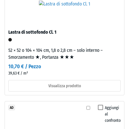
La
pulito
densità
di
apparente
granulometria
di
media,
Lastra di sottofondo Cl. 1
un
legato
materiale
con
descrive
poliuretano.
52 × 52 o 104 × 104 cm, 1,8 o 2,8 cm – solo interno –
il
ELT
Smorzamento ★, Portanza ★★★
rapporto
significa
10,70 € / Pezzo
tra
"End
39,63 € / m²
la
of
sua
Life
Visualizza prodotto
massa
Tyres".
e
Lo
il
strato
Aggiungi
AD
suo
portante
al
volume
è
confronto
totale,
pressato