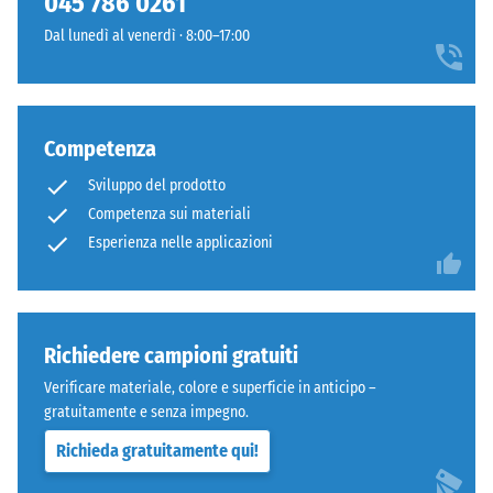
045 786 0261
600
Dal lunedì al venerdì · 8:00–17:00
Denti
e
arrotondati
1250
come
kg/m³.
4035,
Per
Competenza
ma
rappresentare
bordi
chiaramente
Sviluppo del prodotto
squadrati
la
Competenza sui materiali
senza
densità
Esperienza nelle applicazioni
fase.
apparente
Strato
di
superiore
un
in
prodotto
Richiedere campioni gratuiti
sandwich
specifico,
stabilizza
WARCO
Verificare materiale, colore e superficie in anticipo –
gli
utilizza
gratuitamente e senza impegno.
elementi
una
Richieda gratuitamente qui!
superiori
scala
mediante
da