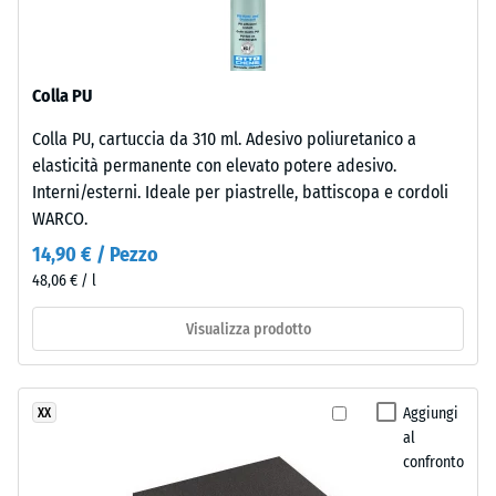
-
superficie
valore
mantiene
scala
una
Colla PU
struttura
2
a
=
Colla PU, cartuccia da 310 ml. Adesivo poliuretanico a
pori
elasticità permanente con elevato potere adesivo.
780
aperti.
Interni/esterni. Ideale per piastrelle, battiscopa e cordoli
Lo
a
WARCO.
strato
840
14,90 € / Pezzo
inferiore
kg/m³
48,06 € / l
è
formato
Visualizza prodotto
da
granulato
ELT
/ 5
Aggiungi
XX
nero
al
e
confronto
pulito
di