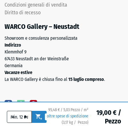
il
Condizioni generali di vendita
del
valore
lato
Diritto di recesso
di
inferiore
scala
WARCO Gallery – Neustadt
2
rappresenta
Showroom e consulenza personalizzata
una
Indirizzo
densità
Klemmhof 9
apparente
67433 Neustadt an der Weinstraße
Il
compresa
Germania
lato
tra
Vacanze estive
inferiore
780
La WARCO Gallery è chiusa fino al
15 luglio compreso
.
è
e
dotato
840
di
kg/m³.
appoggi
La
95,48 € / 5,03 Pezzo / m²
quadrati
densità
19,00 € /
-
+
oltre spese di spedizione
disposti
fisica,
Pezzo
(
3,17
kg
/ Pezzo)
Pavimenti affidabili.
in
nota