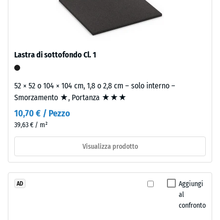
La
granulometria
densità
media,
apparente
legato
di
con
Lastra di sottofondo Cl. 1
un
poliuretano.
materiale
ELT
descrive
significa
52 × 52 o 104 × 104 cm, 1,8 o 2,8 cm – solo interno –
il
"End
Smorzamento ★, Portanza ★★★
rapporto
of
10,70 € / Pezzo
tra
Life
39,63 € / m²
la
Tyres".
sua
Lo
Visualizza prodotto
massa
strato
e
portante
il
è
Aggiungi
AD
suo
pressato
al
volume
a
confronto
totale,
densità