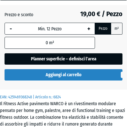
18
mm
19,00 € / Pezzo
Prezzo e sconto
Atlantico
La
-
+
Pezzo
m²
dimensione
selezionata,
Etna
0
m²
evidenziata
in blu,
viene
Planner superficie – definisci l’area
Granito
utilizzata
grigio
per il
scuro
Aggiungi al carrello
calcolo del
fabbisogno
(salvo
Lavanda
EAN:
diversa
4251469368248
| Articolo n.:
6824
Il Fitness Active pavimento WARCO è un rivestimento modulare
indicazione
pensato per home gym, palestre, aree di functional training e spazi
nei dati del
Prato
fitness outdoor. La combinazione tra elasticità e stabilità consente
prodotto).
inglese
di assorbire gli impatti e ridurre il rumore generato durante