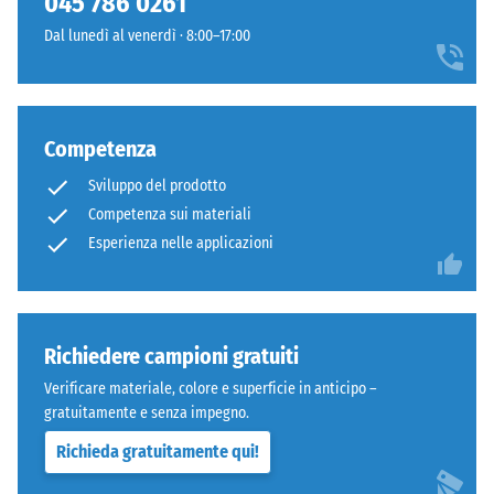
045 786 0261
arrotondati
600
Dal lunedì al venerdì · 8:00–17:00
come
e
4035,
1250
ma
kg/m³.
bordi
Per
Competenza
squadrati
rappresentare
senza
chiaramente
Sviluppo del prodotto
fase.
la
Competenza sui materiali
Strato
densità
Esperienza nelle applicazioni
superiore
apparente
in
di
sandwich
un
stabilizza
prodotto
Richiedere campioni gratuiti
gli
specifico,
elementi
WARCO
Verificare materiale, colore e superficie in anticipo –
superiori
utilizza
gratuitamente e senza impegno.
mediante
una
Richieda gratuitamente qui!
l'incastro.
scala
Denti
da