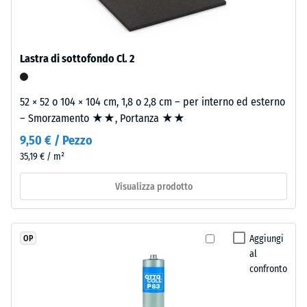
legato
Valore scala
con
4 = angolo
poliuretano
medio di
stabilizzato
accettazione
Lastra di sottofondo Cl. 2
ai
ca. 16°,
gruppo R10
raggi
52 × 52 o 104 × 104 cm, 1,8 o 2,8 cm – per interno ed esterno
UV.
Isolamento
– Smorzamento ★★, Portanza ★★
L'EPDM
termico –
è
9,50 € / Pezzo
Valore scala
una
2 =
35,19 € / m²
gomma
Conduttività
etilene-
termica ca.
Visualizza prodotto
0,12 W/(m·K)
propilene-
diene
Resistente
monomero
Aggiungi
OP
al gelo
di
al
Densità
nuova
confronto
apparente
produzione.
La