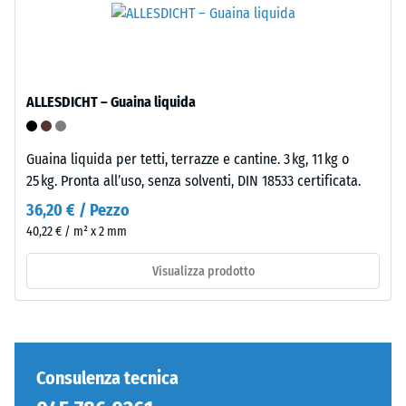
inclusi
standard.
tutti
i
Installazione
pori,
–
le
ALLESDICHT – Guaina liquida
Lavorazione
cavità
–
e
Montaggio
le
Guaina liquida per tetti, terrazze e cantine. 3 kg, 11 kg o
inclusioni
25 kg. Pronta all’uso, senza solventi, DIN 18533 certificata.
d'aria.
36,20 € / Pezzo
Nei
40,22 € / m² x 2 mm
prodotti
WARCO,
Visualizza prodotto
questo
valore
è
generalmente
compreso
Consulenza tecnica
Denti
tra