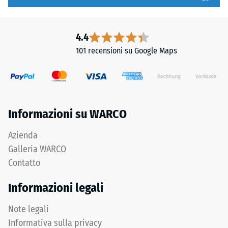
arrotondati
1
assicurano
a
distribuzione
5,
4.4
uniforme
in
101 recensioni su Google Maps
dei
cui
carichi.
ogni
Senza
valore
fase
della
la
scala
Informazioni su WARCO
fuga
corrisponde
rimane
a
Azienda
invisibile:
un
Galleria WARCO
superficie
intervallo
Contatto
continua
di
e
densità
Informazioni legali
omogenea.
specifico.
Ad
Note legali
esempio,
Informativa sulla privacy
Struttura