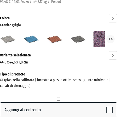
95,48 € / 5,03 Pezzo / m²
(
3,17
kg
/ Pezzo)
Colore
Granito grigio
Granito
Atlantico
Etna
Granito
Lav
+ 4
grigio
grigio
(active)
scuro
Ulteriori
Variante selezionata
informazioni
sui
44,6 x 44,6 x 1,8 cm
colori?
Dimensioni
Tipo di prodotto
per
Mostra
XT (piastrella calibrata | incastro a puzzle ottimizzato | giunto minimale |
la
la
canali di drenaggio)
spedizione
palette
485
colori
x
Granito
485
Aggiungi al confronto
(active)
grigio
x