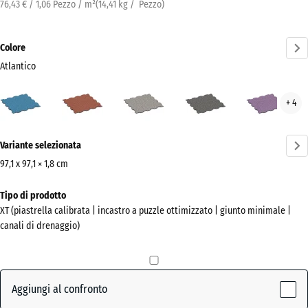
76,43 € / 1,06 Pezzo / m²
(
14,41
kg
/ Pezzo)
Colore
Atlantico
Atlantico
Etna
Granito
Granito
Lav
+ 4
(active)
grigio
grigio
scuro
Ulteriori
Variante selezionata
informazioni
sui
97,1 x 97,1 × 1,8 cm
colori?
Dimensioni
Tipo di prodotto
per
Mostra
XT (piastrella calibrata | incastro a puzzle ottimizzato | giunto minimale |
la
la
canali di drenaggio)
spedizione
palette
1010
colori
x
(active)
Atlantico
1010
Aggiungi al confronto
x