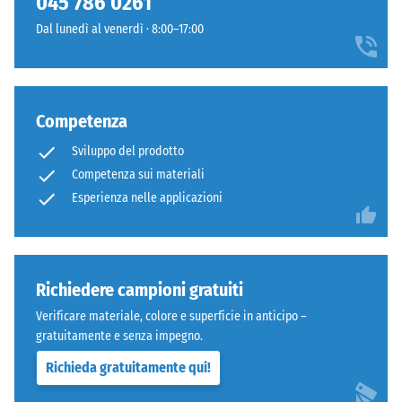
045 786 0261
Denti
600
Dal lunedì al venerdì · 8:00–17:00
arrotondati
e
come
1250
4035,
kg/m³.
ma
Per
Competenza
bordi
rappresentare
squadrati
chiaramente
Sviluppo del prodotto
senza
la
Competenza sui materiali
fase.
densità
Esperienza nelle applicazioni
Strato
apparente
superiore
di
in
un
sandwich
prodotto
Richiedere campioni gratuiti
stabilizza
specifico,
gli
WARCO
Verificare materiale, colore e superficie in anticipo –
elementi
utilizza
gratuitamente e senza impegno.
superiori
una
Richieda gratuitamente qui!
mediante
scala
l'incastro.
da