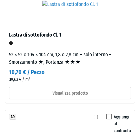
La
di
densità
granulometria
apparente
media,
di
legato
Lastra di sottofondo Cl. 1
un
con
materiale
poliuretano.
descrive
ELT
52 × 52 o 104 × 104 cm, 1,8 o 2,8 cm – solo interno –
il
significa
Smorzamento ★, Portanza ★★★
rapporto
"End
10,70 € / Pezzo
tra
of
39,63 € / m²
la
Life
sua
Tyres".
Visualizza prodotto
massa
Lo
e
strato
il
portante
Aggiungi
AD
suo
è
al
volume
pressato
confronto
totale,
a