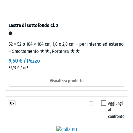
e
Valore scala
legato
4 = angolo
con
medio di
poliuretano
accettazione
Lastra di sottofondo Cl. 2
stabilizzato
ca. 16°,
gruppo R10
ai
52 × 52 o 104 × 104 cm, 1,8 o 2,8 cm – per interno ed esterno
raggi
Isolamento
– Smorzamento ★★, Portanza ★★
UV.
termico –
L'EPDM
9,50 € / Pezzo
Valore scala
è
2 =
35,19 € / m²
una
Conduttività
gomma
termica ca.
Visualizza prodotto
0,12 W/(m·K)
etilene-
propilene-
Resistente
diene
Aggiungi
OP
al gelo
monomero
al
Densità
di
confronto
apparente
nuova
produzione.