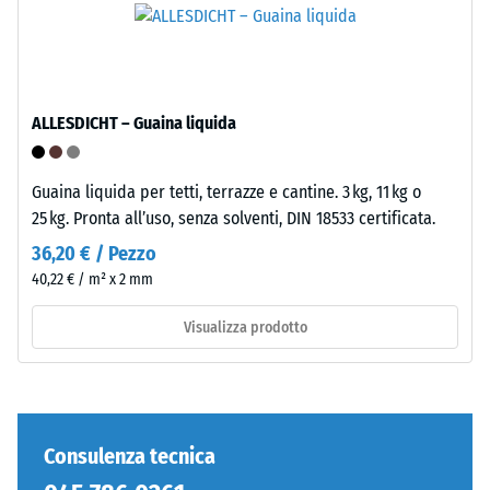
inclusi
densità
tutti
standard.
i
pori,
Installazione
le
ALLESDICHT – Guaina liquida
–
cavità
Lavorazione
e
–
le
Guaina liquida per tetti, terrazze e cantine. 3 kg, 11 kg o
Montaggio
inclusioni
25 kg. Pronta all’uso, senza solventi, DIN 18533 certificata.
d'aria.
36,20 € / Pezzo
Nei
40,22 € / m² x 2 mm
prodotti
WARCO,
Visualizza prodotto
questo
valore
è
generalmente
compreso
Consulenza tecnica
tra