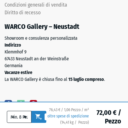
il
Condizioni generali di vendita
Struttura
valore
del
Diritto di recesso
di
lato
scala
WARCO Gallery – Neustadt
inferiore
2
rappresenta
Showroom e consulenza personalizzata
una
Indirizzo
densità
Klemmhof 9
apparente
67433 Neustadt an der Weinstraße
compresa
Germania
Il
tra
Vacanze estive
lato
780
La WARCO Gallery è chiusa fino al
15 luglio compreso
.
inferiore
e
è
840
dotato
kg/m³.
di
La
76,43 € / 1,06 Pezzo / m²
appoggi
densità
72,00 € /
-
+
oltre spese di spedizione
quadrati
fisica,
Pezzo
(
14,41
kg
/ Pezzo)
Pavimenti affidabili.
disposti
nota