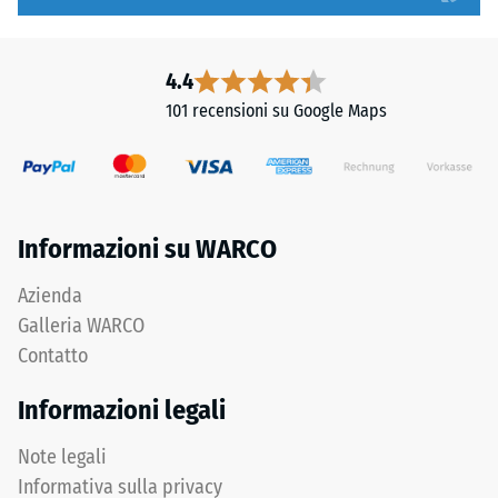
Denti
1
arrotondati
a
assicurano
5,
4.4
distribuzione
in
101 recensioni su Google Maps
uniforme
cui
dei
ogni
carichi.
valore
Senza
della
fase
scala
Informazioni su WARCO
la
corrisponde
fuga
a
Azienda
rimane
un
Galleria WARCO
invisibile:
intervallo
Contatto
superficie
di
continua
densità
Informazioni legali
e
specifico.
omogenea.
Ad
Note legali
esempio,
Informativa sulla privacy