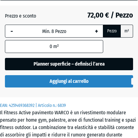
18
mm
Etna
72,00 € / Pezzo
Prezzo e sconto
La
-
+
Pezzo
m²
dimensione
Granito
selezionata,
grigio
0
m²
evidenziata
in blu,
viene
Planner superficie – definisci l’area
Granito
utilizzata
grigio
per il
scuro
Aggiungi al carrello
calcolo del
fabbisogno
(salvo
Lavanda
EAN:
diversa
4251469368392
| Articolo n.:
6839
Il Fitness Active pavimento WARCO è un rivestimento modulare
indicazione
pensato per home gym, palestre, aree di functional training e spazi
nei dati del
Prato
fitness outdoor. La combinazione tra elasticità e stabilità consente
prodotto).
inglese
di assorbire gli impatti e ridurre il rumore generato durante