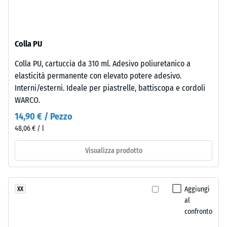
-
La
valore
superficie
scala
mantiene
Colla PU
una
2
struttura
=
Colla PU, cartuccia da 310 ml. Adesivo poliuretanico a
a
elasticità permanente con elevato potere adesivo.
780
pori
Interni/esterni. Ideale per piastrelle, battiscopa e cordoli
aperti.
a
WARCO.
Lo
840
14,90 € / Pezzo
strato
kg/m³
48,06 € / l
inferiore
è
Visualizza prodotto
formato
da
granulato
/ 5
Aggiungi
XX
ELT
al
nero
confronto
e
pulito