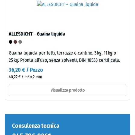
inclusi
densità
tutti
standard.
i
pori,
Installazione
le
ALLESDICHT – Guaina liquida
–
cavità
Lavorazione
e
–
le
Guaina liquida per tetti, terrazze e cantine. 3 kg, 11 kg o
Montaggio
inclusioni
25 kg. Pronta all’uso, senza solventi, DIN 18533 certificata.
d'aria.
36,20 € / Pezzo
Nei
40,22 € / m² x 2 mm
prodotti
WARCO,
Visualizza prodotto
questo
valore
è
generalmente
compreso
Consulenza tecnica
tra