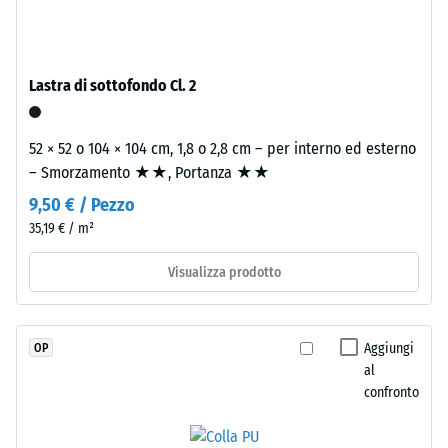
e
Valore scala
legato
4 = angolo
con
medio di
poliuretano
accettazione
Lastra di sottofondo Cl. 2
stabilizzato
ca. 16°,
gruppo R10
ai
52 × 52 o 104 × 104 cm, 1,8 o 2,8 cm – per interno ed esterno
raggi
Isolamento
– Smorzamento ★★, Portanza ★★
UV.
termico –
L'EPDM
9,50 € / Pezzo
Valore scala
è
2 =
35,19 € / m²
una
Conduttività
gomma
termica ca.
Visualizza prodotto
0,12 W/(m·K)
etilene-
propilene-
Resistente
diene
Aggiungi
OP
al gelo
monomero
al
Densità
di
confronto
apparente
nuova
produzione.