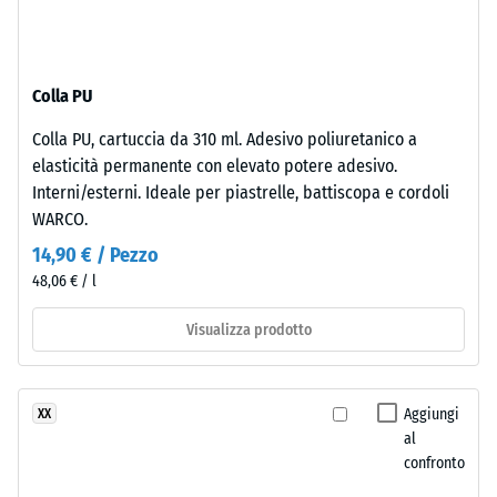
-
La
valore
superficie
scala
mantiene
Colla PU
una
2
struttura
=
Colla PU, cartuccia da 310 ml. Adesivo poliuretanico a
a
elasticità permanente con elevato potere adesivo.
780
pori
Interni/esterni. Ideale per piastrelle, battiscopa e cordoli
aperti.
a
WARCO.
Lo
840
14,90 € / Pezzo
strato
kg/m³
48,06 € / l
inferiore
è
Visualizza prodotto
formato
da
granulato
/ 5
Aggiungi
XX
ELT
al
nero
confronto
e
pulito