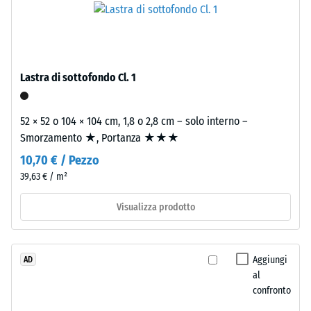
La
di
densità
granulometria
apparente
media,
di
legato
Lastra di sottofondo Cl. 1
un
con
materiale
poliuretano.
descrive
ELT
52 × 52 o 104 × 104 cm, 1,8 o 2,8 cm – solo interno –
il
significa
Smorzamento ★, Portanza ★★★
rapporto
"End
10,70 € / Pezzo
tra
of
39,63 € / m²
la
Life
sua
Tyres".
Visualizza prodotto
massa
Lo
e
strato
il
portante
Aggiungi
AD
suo
è
al
volume
pressato
confronto
totale,
a