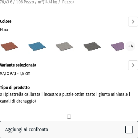
76,43 € / 1,06 Pezzo / m²
(
14,41
kg
/ Pezzo)
Colore
Etna
Etna
Atlantico
Granito
Granito
Lav
+ 4
(active)
grigio
grigio
scuro
Ulteriori
Variante selezionata
informazioni
sui
97,1 x 97,1 × 1,8 cm
colori?
Dimensioni
Tipo di prodotto
per
Mostra
XT (piastrella calibrata | incastro a puzzle ottimizzato | giunto minimale |
la
la
canali di drenaggio)
spedizione
palette
1010
colori
x
(active)
Etna
1010
Aggiungi al confronto
x