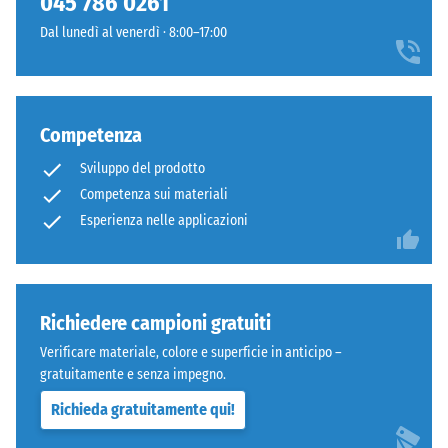
045 786 0261
Denti
600
Dal lunedì al venerdì · 8:00–17:00
arrotondati
e
come
1250
4035,
kg/m³.
ma
Per
Competenza
bordi
rappresentare
squadrati
chiaramente
Sviluppo del prodotto
senza
la
Competenza sui materiali
fase.
densità
Esperienza nelle applicazioni
Strato
apparente
superiore
di
in
un
sandwich
prodotto
Richiedere campioni gratuiti
stabilizza
specifico,
gli
WARCO
Verificare materiale, colore e superficie in anticipo –
elementi
utilizza
gratuitamente e senza impegno.
superiori
una
Richieda gratuitamente qui!
mediante
scala
l'incastro.
da