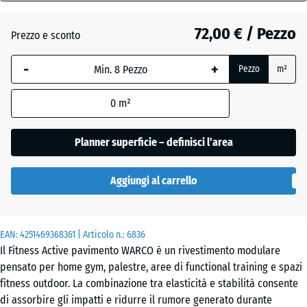
18
mm
Atlantico
72,00 € / Pezzo
Prezzo e sconto
La
-
+
Pezzo
m²
dimensione
Granito
selezionata,
grigio
0
m²
evidenziata
in blu,
viene
Planner superficie – definisci l’area
Granito
utilizzata
grigio
per il
scuro
Aggiungi al carrello
calcolo del
fabbisogno
(salvo
Lavanda
EAN:
diversa
4251469368361
| Articolo n.:
6836
Il Fitness Active pavimento WARCO è un rivestimento modulare
indicazione
pensato per home gym, palestre, aree di functional training e spazi
nei dati del
fitness outdoor. La combinazione tra elasticità e stabilità consente
prodotto).
Prato
di assorbire gli impatti e ridurre il rumore generato durante
inglese