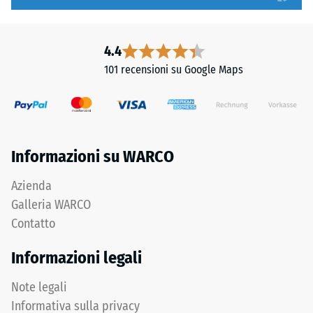
Denti
1
arrotondati
a
assicurano
5,
4.4
distribuzione
in
101 recensioni su Google Maps
uniforme
cui
dei
ogni
carichi.
valore
Senza
della
fase
scala
Informazioni su WARCO
la
corrisponde
fuga
a
Azienda
rimane
un
Galleria WARCO
invisibile:
intervallo
Contatto
superficie
di
continua
densità
Informazioni legali
e
specifico.
omogenea.
Ad
Note legali
esempio,
Informativa sulla privacy