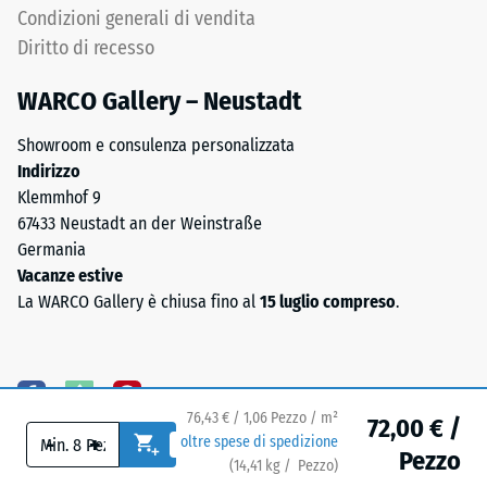
il
Condizioni generali di vendita
Struttura
valore
del
Diritto di recesso
di
lato
scala
WARCO Gallery – Neustadt
inferiore
2
rappresenta
Showroom e consulenza personalizzata
una
Indirizzo
densità
Klemmhof 9
apparente
67433 Neustadt an der Weinstraße
compresa
Germania
Il
tra
Vacanze estive
lato
780
La WARCO Gallery è chiusa fino al
15 luglio compreso
.
inferiore
e
è
840
dotato
kg/m³.
di
La
76,43 € / 1,06 Pezzo / m²
appoggi
densità
72,00 € /
-
+
oltre spese di spedizione
quadrati
fisica,
Pezzo
(
14,41
kg
/ Pezzo)
Pavimenti affidabili.
disposti
nota