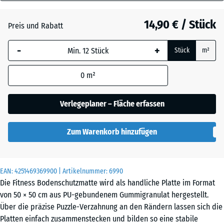
30
Anthrazit
- 1,20 €
mm
14,90 € / Stück
Preis und Rabatt
Die gewählte, blau
Schiefergrau
- 0,60 €
-
+
Stück
m²
umrandete
Abmessung wird
0
m²
(sofern in den
Ziegelrot
- 0,60 €
Produktdaten nicht
anders angegeben)
Verlegeplaner – Fläche erfassen
für die
Bedarfsberechnung
Zum Warenkorb hinzufügen
verwendet.
50
x
EAN:
4251469369900
| Artikelnummer:
6990
50
Die Fitness Bodenschutzmatte wird als handliche Platte im Format
x 3
von 50 × 50 cm aus PU-gebundenem Gummigranulat hergestellt.
cm
Über die präzise Puzzle-Verzahnung an den Rändern lassen sich die
|
Platten einfach zusammenstecken und bilden so eine stabile