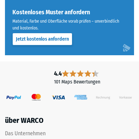
Farbton
Wärmedämmung -
nachdunkelt.
Kostenloses Muster anfordern
Skalenwert 3 =
Wärmeleitfähigkeit
Material, Farbe und Oberfläche vorab prüfen – unverbindlich
ca. 0,11 W/(m·K)
und kostenlos.
Material
–
Frostbeständig
Jetzt kostenlos anfordern
Bestandteile
Druckfestigkeit
und
-
Aufbau
Skalenwert
4.4
3
101 Maps Bewertungen
Das
=
Produkt
ca.
ist
zweischichtig
0,5
aufgebaut
mm
über WARCO
und
verbleibende
besteht
Das Unternehmen
aus
Eindellung