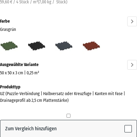
59,60 € / 4 Stück / m²
(
7,00
kg
/ Stück)
Farbe
Grasgrün
Grasgrün
Anthrazit
Schiefergrau
Ziegelrot
(active)
Mehr
Ausgewählte Variante
Informationen
zu
50 x 50 x 3 cm | 0,25 m²
den
Abmessungen
Produkttyp
Farben?
für
UZ (Puzzle-Verbindung | Halbversatz oder Kreuzfuge | Kanten mit Fase |
den
Farbpalette
Drainageprofil ab 2,5 cm Plattenstärke)
Versand
anzeigen
540
(active)
Grasgrün
x
540
Zum Vergleich hinzufügen
x