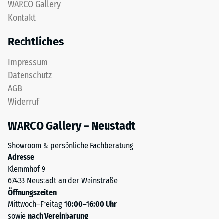
WARCO Gallery
gereinigtem,
nach
Kontakt
schwarzem
24
ELT-
Rechtliches
Granulat
Stunden
sowie
Entlastung
Impressum
einem
Datenschutz
(BS
Polyurethan-
AGB
Bindemittel.
7188)
Widerruf
ELT
steht
WARCO Gallery – Neustadt
für
„End
/ 5
Showroom & persönliche Fachberatung
of
Adresse
Life
Klemmhof 9
Tyres"
67433 Neustadt an der Weinstraße
und
Öffnungszeiten
bezeichnet
Die
Mittwoch–Freitag
10:00–16:00 Uhr
Gummigranulat,
Druckfestigkeit
sowie
nach Vereinbarung