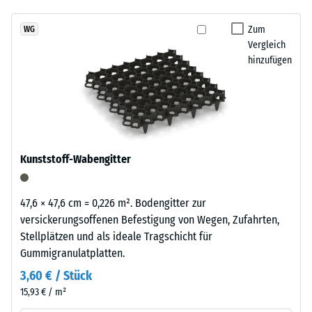
7188)
kein
Reifenverwertung
Produkt
Scheinbare
mit
Zum
WG
für
Dichte -
Vergleich
einem
den
Skalenwert
hinzufügen
grasgrün
3 = 840 bis
Produktvergleich
pigmentierten
900 kg/m³
ausgewählt.
Bindemittel
gleichmäßig
Stoß-, Schwingungs-
umhüllt.
und
Trittschalldämmung
Der
Kunststoff-Wabengitter
– Skalenwert 2 =
Farbton
angenehme
zeigt
Dämpfung
sich
47,6 × 47,6 cm = 0,226 m². Bodengitter zur
als
Rutschfestigkeit Klasse
versickerungsoffenen Befestigung von Wegen, Zufahrten,
kräftiges,
DS (EN 14041) -
Stellplätzen und als ideale Tragschicht für
mittleres
Skalenwert 2 =
Gummigranulatplatten.
Gleitreibungskoeffizient
Grün
3,60 € / Stück
ca. 0,38
mit
15,93 € / m²
gleichmäßiger
Abriebfestigkeit