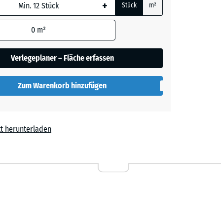
+
Stück
m²
 wird
den
0
m²
rgrau
en nicht
gegeben)
Verlegeplaner – Fläche erfassen
rechnung
Zum Warenkorb hinzufügen
t herunterladen