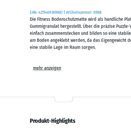
EAN:
4251469369887
| Artikelnummer:
6988
Die Fitness Bodenschutzmatte wird als handliche Pl
Gummigranulat hergestellt. Über die präzise Puzzle-
einfach zusammenstecken und bilden so eine stabile 
am Boden angeklebt werden, da das Eigengewicht de
eine stabile Lage im Raum sorgen.
Einfache Verlegung
mehr anzeigen
Die Puzzle-Verzahnung ermöglicht den schnellen Aufb
kann im Schachbrettmuster oder im Halbversatz erfo
auf einem tragfähigen Untergrund verlegt werden – n
Trainingsfläche lässt sich jederzeit erweitern, umge
Schutz für Gebäude und Geräte
Produkt-Highlights
Die elastische Struktur der Matten schützt den Un
von Fitnessgeräten oder Stöße von Gewichten. Beim 