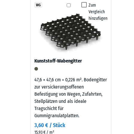
zeigt
Zum
WG
Rutschfe
Vergleich
sich
Abriebf
hinzufügen
als
kräftiges,
Wasserdu
erdiges
Rutschh
Rotbraun
mit
Wärmedä
lebendiger
Frostbe
Kunststoff-Wabengitter
Granulatstruktur,
Druckf
das
sich
-
47,6 × 47,6 cm = 0,226 m². Bodengitter
natürlich
zur versickerungsoffenen
Skale
in
Befestigung von Wegen, Zufahrten,
3
Garten-
Stellplätzen und als ideale
und
=
Tragschicht für
Terrassenanlagen
Gummigranulatplatten.
ca.
einfügt.
3,60 € / Stück
0,5
15,93 € / m²