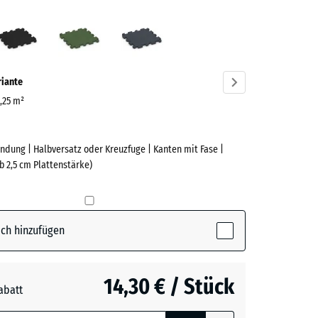
lrot
Anthrazit
Grasgrün
Schiefergrau
ve)
riante
0,25 m²
ndung | Halbversatz oder Kreuzfuge | Kanten mit Fase |
e
b 2,5 cm Plattenstärke)
(active)
t
ch hinzufügen
t
- 0,60 €
14,30 € / Stück
abatt
e, blau
n
+ 0,60 €