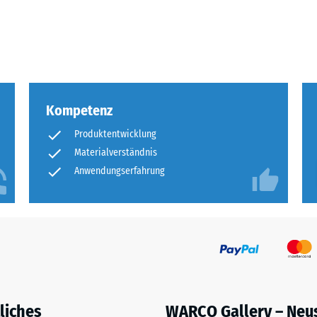
eibende
llung
Kompetenz
en
Produktentwicklung
stung
Materialverständnis
Anwendungserfahrung
liches
WARCO Gallery – Neu