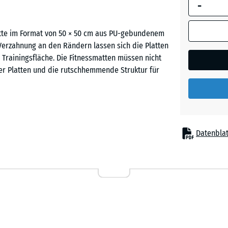
-
umrandete
Abmessung
(sofern in 
atte im Format von 50 × 50 cm aus PU-gebundenem
Schiefe
Produktdat
Verzahnung an den Rändern lassen sich die Platten
anders an
Trainingsfläche. Die Fitnessmatten müssen nicht
für die
r Platten und die rutschhemmende Struktur für
Bedarfsbe
verwendet.
50
x
au einer sicheren Trainingsfläche. Die Verlegung
Datenblat
50
lgen. Die Fitness-Bodenschutzmatten können direkt
x 3
icht nur in Gebäuden, sondern auch im Freien. Die
cm
stalten oder bei Bedarf wieder abbauen.
|
0,25
m²
tergrund vor Beschädigungen durch Schwingungen
Absetzen oder Abwerfen leichter Hanteln wird der