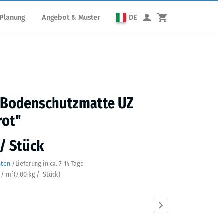
 Planung
Angebot & Muster
DE
s Bodenschutzmatte UZ
rot"
 / Stück
sten
/
Lieferung in ca.
7-14 Tage
k / m²
(
7,00
kg
/ Stück)