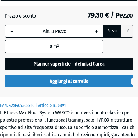
28
mm
Atlantico
79,30 € / Pezzo
Prezzo e sconto
La
-
+
Pezzo
m²
dimensione
Etna
selezionata,
0
m²
evidenziata
in blu,
Granito
viene
Planner superficie – definisci l’area
grigio
utilizzata
per il
Aggiungi al carrello
calcolo del
Granito
fabbisogno
grigio
(salvo
scuro
EAN:
diversa
4251469368910
| Articolo n.:
6891
Il Fitness Max Floor System WARCO è un rivestimento elastico per
indicazione
palestre professionali, functional training, sale HYROX e strutture
nei dati del
sportive ad alta frequenza d'uso. La superficie ammortizza i carichi
prodotto).
Prato
ripetuti di pesi liberi, salti e cambi di direzione rapidi, garantendo
inglese