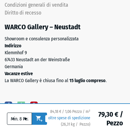
puntuali.
Condizioni generali di vendita
Tali
Diritto di recesso
carichi
possono
WARCO Gallery – Neustadt
Il
derivare,
lato
Showroom e consulenza personalizzata
ad
inferiore
Indirizzo
esempio,
è
Klemmhof 9
da
dotato
67433 Neustadt an der Weinstraße
tacchi
di
Germania
alti,
appoggi
Vacanze estive
gambe
quadrati
La WARCO Gallery è chiusa fino al
15 luglio compreso
.
di
disposti
mobili,
in
fioriere
schema
su
diagonale.
ruote
84,18 € / 1,06 Pezzo / m²
Tra
79,30 € /
o
-
+
oltre spese di spedizione
gli
Pezzo
piedi
(
26,31
kg
/ Pezzo)
Pavimenti affidabili.
appoggi
di