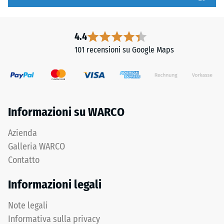
profondità
carichi.
di
Senza
impronta
fase
4.4
ridotta
la
101 recensioni su Google Maps
indica
fuga
un’elevata
rimane
resistenza
invisibile:
alla
superficie
compressione,
continua
Informazioni su WARCO
mentre
e
una
omogenea.
Azienda
profondità
Galleria WARCO
maggiore
Contatto
indica
Struttura
una
del
Informazioni legali
minore
lato
resistenza
inferiore
Note legali
ai
Informativa sulla privacy
carichi