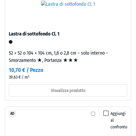
0,25
poliuretano.
ELT
mm
significa
di
"End
ammaccatura
Lastra di sottofondo Cl. 1
of
Life
residua
Tyres".
52 × 52 o 104 × 104 cm, 1,8 o 2,8 cm – solo interno –
dopo
Lo
Smorzamento ★, Portanza ★★★
24
strato
10,70 € / Pezzo
portante
ore
39,63 € / m²
è
di
pressato
Visualizza prodotto
scarico
all’alta
densità.
(BS
7188)
Aggiungi
AD
Installazione
al
–
confronto
Lavorazione