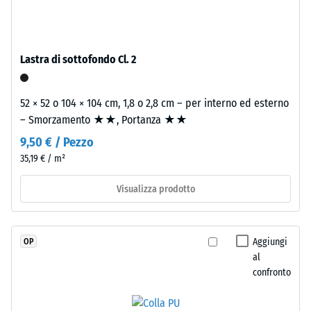
7188)
con
poliuretano
Permeabilità
stabilizzato
all'acqua
ai
(EN 12616) –
Lastra di sottofondo Cl. 2
raggi
Scala 2 =
Infiltrazione
UV.
fino a 10
52 × 52 o 104 × 104 cm, 1,8 o 2,8 cm – per interno ed esterno
L’EPDM
mm/h (10
– Smorzamento ★★, Portanza ★★
è
l/h/m²)
una
9,50 € / Pezzo
gomma
Resistenza
35,19 € / m²
etilene-
allo
propilene-
scivolamento
Visualizza prodotto
(EN 16165) –
diene
Valore scala
monomero
3 = angolo
di
Aggiungi
OP
medio di
nuova
al
accettazione
produzione.
confronto
ca. 15°,
La
gruppo R10
superficie