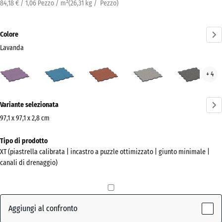
84,18 € / 1,06 Pezzo / m²
(
26,31
kg
/ Pezzo)
Colore
Lavanda
Lavanda
Atlantico
Etna
Granito
Gran
+ 4
(active)
grigio
grig
scur
Ulteriori
Variante selezionata
informazioni
sui
97,1 x 97,1 x 2,8 cm
colori?
Dimensioni
Tipo di prodotto
per
Mostra
XT (piastrella calibrata | incastro a puzzle ottimizzato | giunto minimale |
la
la
canali di drenaggio)
spedizione
palette
1010
colori
x
(active)
Lavanda
1010
Aggiungi al confronto
x