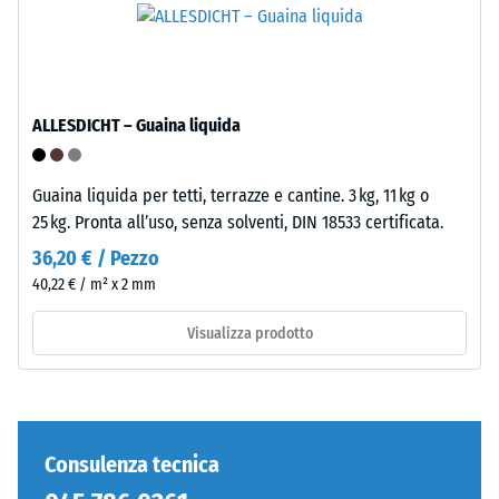
–
/ 5
Montaggio
ALLESDICHT – Guaina liquida
La
resistenza
Guaina liquida per tetti, terrazze e cantine. 3 kg, 11 kg o
alla
25 kg. Pronta all’uso, senza solventi, DIN 18533 certificata.
compressione
36,20 € / Pezzo
di
un
40,22 € / m² x 2 mm
materiale
Visualizza prodotto
descrive
Denti
la
arrotondati
sua
come
capacità
4035,
di
ma
Consulenza tecnica
resistere
bordi
a