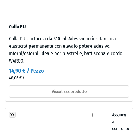
Isolamento
superiore
termico –
è
Valore scala
chiusa
3 =
Colla PU
e
Conduttività
regolare.
termica ca.
Colla PU, cartuccia da 310 ml. Adesivo poliuretanico a
Lo
0,11 W/(m·K)
elasticità permanente con elevato potere adesivo.
strato
Interni/esterni. Ideale per piastrelle, battiscopa e cordoli
Resistenza
inferiore
WARCO.
è
alla
14,90 € / Pezzo
composto
compressione
48,06 € / l
da
-
granulato
Visualizza prodotto
ELT
Valore
fine,
scala
nero
4
Aggiungi
XX
e
al
pulito,
=
confronto
legato
ca.
con