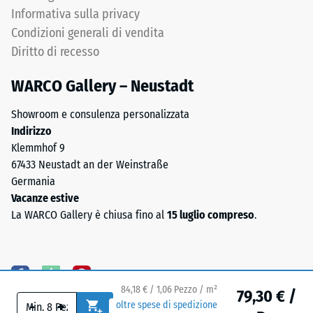
Denti
Informativa sulla privacy
carichi
arrotondati
puntuali.
Condizioni generali di vendita
come
Tali
Diritto di recesso
4035,
carichi
ma
possono
WARCO Gallery – Neustadt
bordi
derivare,
squadrati
Showroom e consulenza personalizzata
ad
senza
Indirizzo
esempio,
fase.
Klemmhof 9
da
Strato
67433 Neustadt an der Weinstraße
tacchi
superiore
Germania
alti,
in
Vacanze estive
gambe
sandwich
La WARCO Gallery è chiusa fino al
15 luglio compreso
.
di
stabilizza
mobili,
gli
fioriere
elementi
su
superiori
ruote
84,18 € / 1,06 Pezzo / m²
mediante
79,30 € /
o
-
+
oltre spese di spedizione
l'incastro.