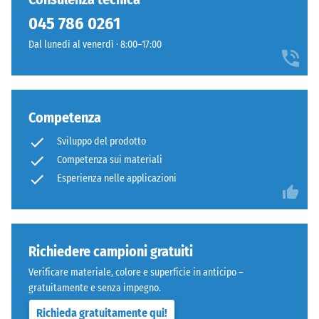
resistere
regolare.
045 786 0261
a
Lo
carichi
Dal lunedì al venerdì · 8:00–17:00
strato
localizzati.
inferiore
Indica
è
la
composto
misura
Competenza
da
in
granulato
cui
Sviluppo del prodotto
ELT
il
Competenza sui materiali
fine,
materiale
Esperienza nelle applicazioni
nero
si
e
deforma
pulito,
quando
legato
viene
Richiedere campioni gratuiti
con
applicata
poliuretano.
Verificare materiale, colore e superficie in anticipo –
una
ELT
gratuitamente e senza impegno.
determinata
significa
forza.
Richieda gratuitamente qui!