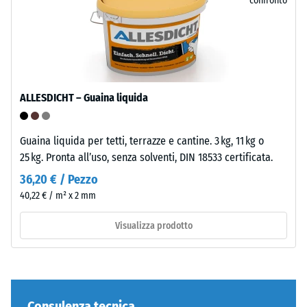
confronto
raggi
UV.
/ 5
L’EPDM
è
una
gomma
ALLESDICHT – Guaina liquida
etilene-
La
propilene-
resistenza
diene
Guaina liquida per tetti, terrazze e cantine. 3 kg, 11 kg o
alla
monomero
25 kg. Pronta all’uso, senza solventi, DIN 18533 certificata.
compressione
di
36,20 € / Pezzo
di
nuova
un
40,22 € / m² x 2 mm
produzione.
materiale
La
Visualizza prodotto
descrive
superficie
la
superiore
sua
è
capacità
chiusa
di
Consulenza tecnica
e