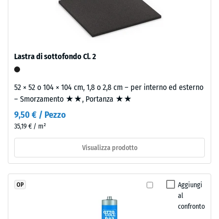
buono" (BS
è
singola piastra.
7188)
naturalmente
resistente
Permeabilità
ai
all'acqua
(EN 12616) –
raggi
Lastra di sottofondo Cl. 2
Scala 2 =
UV
Infiltrazione
e
fino a 10
52 × 52 o 104 × 104 cm, 1,8 o 2,8 cm – per interno ed esterno
i
mm/h (10
– Smorzamento ★★, Portanza ★★
pigmenti
l/h/m²)
sono
9,50 € / Pezzo
incorporati
Resistenza
35,19 € / m²
allo
nel
scivolamento
Visualizza prodotto
granulato,
(EN 16165) –
la
Valore scala
colorazione
3 = angolo
rimane
Aggiungi
OP
medio di
stabile
al
accettazione
confronto
nel
ca. 15°,