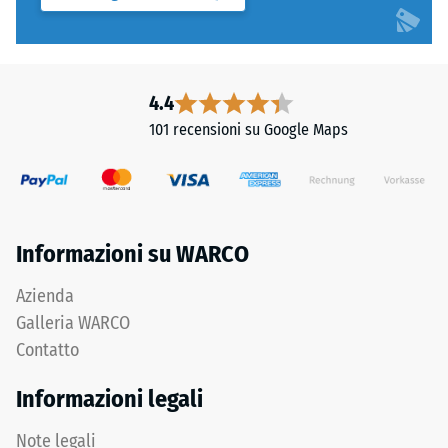
"End
Una
of
profondità
Life
di
Tyres".
impronta
4.4
Lo
ridotta
strato
101 recensioni su Google Maps
indica
portante
un’elevata
è
resistenza
pressato
alla
all’alta
compressione,
densità.
Informazioni su WARCO
mentre
una
Azienda
profondità
Installazione
Galleria WARCO
maggiore
–
Contatto
indica
Lavorazione
una
–
Informazioni legali
minore
Montaggio
resistenza
Note legali
ai