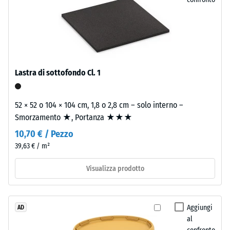
d’usura,
ca.
spesso
0,25
circa
2
mm
mm,
di
è
ammaccatura
Lastra di sottofondo Cl. 1
realizzato
con
residua
granulato
52 × 52 o 104 × 104 cm, 1,8 o 2,8 cm – solo interno –
dopo
EPDM
Smorzamento ★, Portanza ★★★
24
colorato
10,70 € / Pezzo
in
ore
39,63 € / m²
massa
di
e
Visualizza prodotto
scarico
legato
con
(BS
poliuretano
7188)
Aggiungi
AD
stabilizzato
al
ai