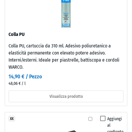
tempo.
gruppo R10
Isolamento
Materiale
termico –
–
Valore scala
Componenti
3 =
Colla PU
Conduttività
e
termica ca.
Colla PU, cartuccia da 310 ml. Adesivo poliuretanico a
struttura
0,11 W/(m·K)
elasticità permanente con elevato potere adesivo.
Interni/esterni. Ideale per piastrelle, battiscopa e cordoli
Resistenza
Il
WARCO.
prodotto
alla
14,90 € / Pezzo
ha
compressione
48,06 € / l
una
-
struttura
Visualizza prodotto
a
Valore
due
scala
strati.
4
Aggiungi
XX
Lo
al
strato
=
confronto