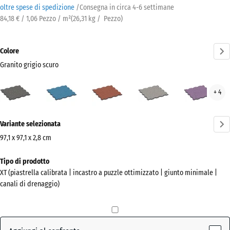
oltre spese di spedizione
/
Consegna in circa
4-6 settimane
84,18 € / 1,06 Pezzo / m²
(
26,31
kg
/ Pezzo)
Colore
Granito grigio scuro
Granito
Atlantico
Etna
Granito
Lav
+ 4
grigio
grigio
scuro
Ulteriori
(active)
Variante selezionata
informazioni
sui
97,1 x 97,1 x 2,8 cm
colori?
Dimensioni
Tipo di prodotto
per
Mostra
XT (piastrella calibrata | incastro a puzzle ottimizzato | giunto minimale |
la
la
canali di drenaggio)
spedizione
palette
1010
colori
x
Granito
1010