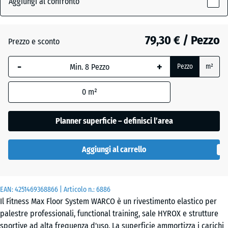
Aggiungi al confronto
grigio
x
(active)
scuro
28
mm
79,30 € / Pezzo
Prezzo e sconto
La
Atlantico
-
+
Pezzo
m²
dimensione
selezionata,
0
m²
evidenziata
Etna
in blu,
viene
Planner superficie – definisci l’area
utilizzata
Granito
per il
grigio
Aggiungi al carrello
calcolo del
fabbisogno
(salvo
Lavanda
EAN:
diversa
4251469368866
| Articolo n.:
6886
Il Fitness Max Floor System WARCO è un rivestimento elastico per
indicazione
palestre professionali, functional training, sale HYROX e strutture
nei dati del
Prato
sportive ad alta frequenza d'uso. La superficie ammortizza i carichi
prodotto).