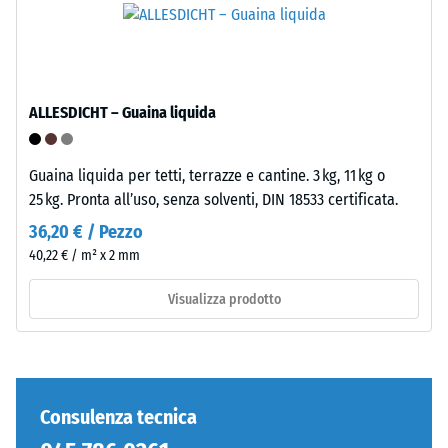
Lavorazione
/ 5
–
Montaggio
ALLESDICHT – Guaina liquida
La
resistenza
Guaina liquida per tetti, terrazze e cantine. 3 kg, 11 kg o
alla
25 kg. Pronta all’uso, senza solventi, DIN 18533 certificata.
compressione
36,20 € / Pezzo
di
un
40,22 € / m² x 2 mm
materiale
Visualizza prodotto
descrive
la
Denti
sua
arrotondati
capacità
come
di
4035,
Consulenza tecnica
resistere
ma
a