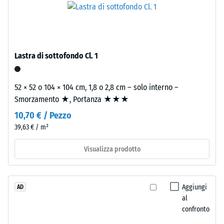
0,25
con
poliuretano.
mm
ELT
di
significa
ammaccatura
Lastra di sottofondo Cl. 1
"End
of
residua
Life
52 × 52 o 104 × 104 cm, 1,8 o 2,8 cm – solo interno –
dopo
Tyres".
Smorzamento ★, Portanza ★★★
24
Lo
10,70 € / Pezzo
strato
ore
39,63 € / m²
portante
di
è
Visualizza prodotto
scarico
pressato
all’alta
(BS
densità.
7188)
Aggiungi
AD
al
Installazione
confronto
–