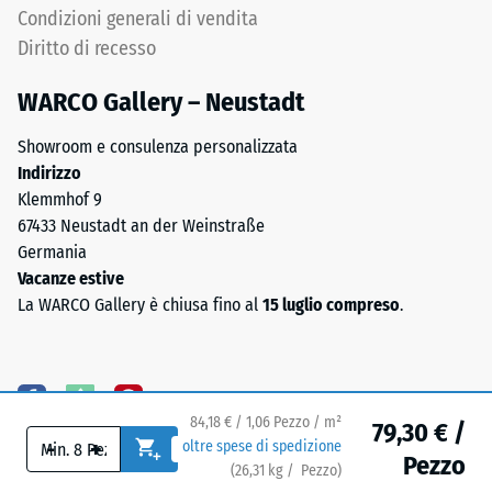
puntuali.
Condizioni generali di vendita
Tali
Diritto di recesso
carichi
possono
WARCO Gallery – Neustadt
derivare,
Il
Showroom e consulenza personalizzata
ad
lato
Indirizzo
esempio,
inferiore
Klemmhof 9
da
è
67433 Neustadt an der Weinstraße
tacchi
dotato
Germania
alti,
di
Vacanze estive
gambe
appoggi
La WARCO Gallery è chiusa fino al
15 luglio compreso
.
di
quadrati
mobili,
disposti
fioriere
in
su
schema
ruote
84,18 € / 1,06 Pezzo / m²
diagonale.
79,30 € /
o
-
+
oltre spese di spedizione
Tra
Pezzo
piedi
(
26,31
kg
/ Pezzo)
Pavimenti affidabili.
gli
di