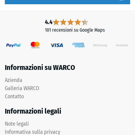
profondità
dei
di
carichi.
impronta
Senza
4.4
ridotta
fase
101 recensioni su Google Maps
indica
la
un’elevata
fuga
resistenza
rimane
alla
invisibile:
compressione,
superficie
Informazioni su WARCO
mentre
continua
una
e
Azienda
profondità
omogenea.
Galleria WARCO
maggiore
Contatto
indica
una
Struttura
Informazioni legali
minore
del
resistenza
lato
Note legali
ai
inferiore
Informativa sulla privacy
carichi