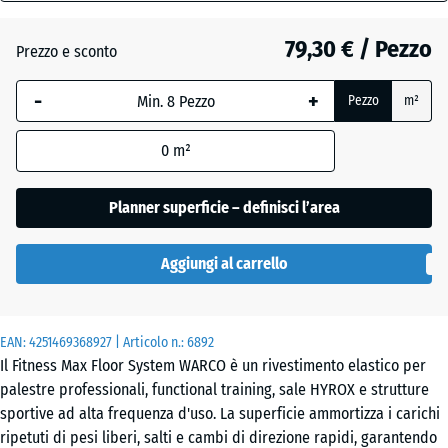
28
mm
Atlantico
79,30 € / Pezzo
Prezzo e sconto
La
-
+
Pezzo
m²
dimensione
Etna
selezionata,
0
m²
evidenziata
in blu,
Granito
viene
Planner superficie – definisci l’area
grigio
utilizzata
per il
Aggiungi al carrello
calcolo del
Granito
fabbisogno
grigio
(salvo
scuro
EAN:
diversa
4251469368927
| Articolo n.:
6892
Il Fitness Max Floor System WARCO è un rivestimento elastico per
indicazione
palestre professionali, functional training, sale HYROX e strutture
nei dati del
Lavanda
sportive ad alta frequenza d'uso. La superficie ammortizza i carichi
prodotto).
ripetuti di pesi liberi, salti e cambi di direzione rapidi, garantendo