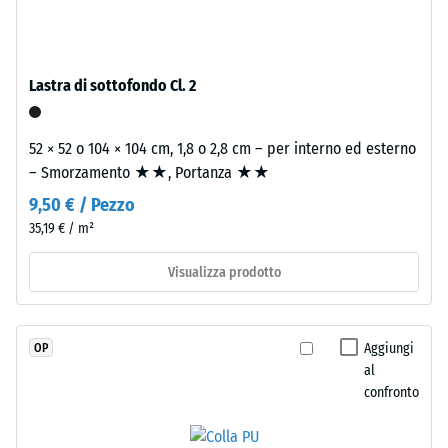
7188)
legato
con
Permeabilità
poliuretano
all'acqua
stabilizzato
(EN 12616) –
Lastra di sottofondo Cl. 2
ai
Scala 2 =
Infiltrazione
raggi
fino a 10
52 × 52 o 104 × 104 cm, 1,8 o 2,8 cm – per interno ed esterno
UV.
mm/h (10
– Smorzamento ★★, Portanza ★★
L’EPDM
l/h/m²)
è
9,50 € / Pezzo
una
Resistenza
35,19 € / m²
gomma
allo
etilene-
scivolamento
Visualizza prodotto
(EN 16165) –
propilene-
Valore scala
diene
3 = angolo
monomero
Aggiungi
OP
medio di
di
al
accettazione
nuova
confronto
ca. 15°,
produzione.
gruppo R10
La