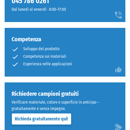
045 786 0261
bordi
carichi
Dal lunedì al venerdì · 8:00–17:00
squadrati
localizzati.
senza
Indica
fase.
la
Strato
misura
Competenza
superiore
in
in
cui
Sviluppo del prodotto
sandwich
il
Competenza sui materiali
stabilizza
materiale
Esperienza nelle applicazioni
gli
si
elementi
deforma
superiori
quando
mediante
viene
Richiedere campioni gratuiti
l'incastro.
applicata
Denti
Verificare materiale, colore e superficie in anticipo –
una
arrotondati
gratuitamente e senza impegno.
determinata
assicurano
forza.
Richieda gratuitamente qui!
distribuzione
Una
uniforme