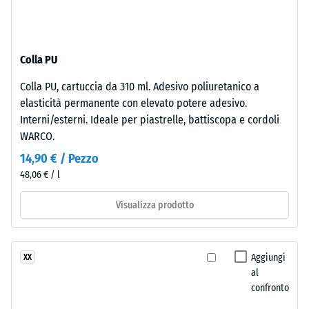
Isolamento
superficie
termico –
superiore
Valore scala
è
3 =
Colla PU
chiusa
Conduttività
e
termica ca.
Colla PU, cartuccia da 310 ml. Adesivo poliuretanico a
regolare.
0,11 W/(m·K)
elasticità permanente con elevato potere adesivo.
Lo
Interni/esterni. Ideale per piastrelle, battiscopa e cordoli
Resistenza
strato
WARCO.
inferiore
alla
14,90 € / Pezzo
è
compressione
48,06 € / l
composto
-
da
Visualizza prodotto
granulato
Valore
ELT
scala
fine,
4
Aggiungi
XX
nero
al
e
=
confronto
pulito,
ca.
legato