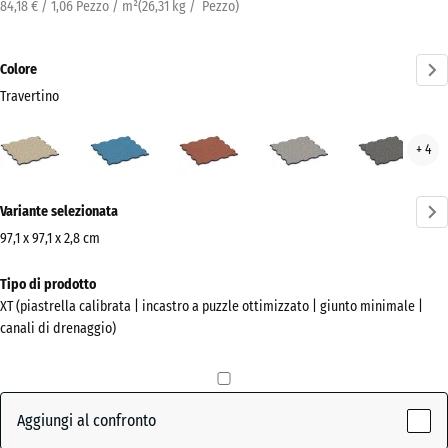
84,18 € / 1,06 Pezzo / m²
(
26,31
kg
/ Pezzo)
Colore
Travertino
Travertino
Atlantico
Etna
Granito
Gran
+ 4
(active)
grigio
grig
scur
Ulteriori
Variante selezionata
informazioni
sui
97,1 x 97,1 x 2,8 cm
colori?
Dimensioni
Tipo di prodotto
per
Mostra
XT (piastrella calibrata | incastro a puzzle ottimizzato | giunto minimale |
la
la
canali di drenaggio)
spedizione
palette
1010
colori
x
(active)
Travertino
1010
Aggiungi al confronto
x