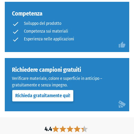
su
possono
tutta
Competenza
derivare,
la
ad
superficie
Sviluppo del prodotto
esempio,
del
Competenza sui materiali
da
sottofondo.
Esperienza nelle applicazioni
tacchi
Questa
alti,
esecuzione
gambe
non
di
prevede
Richiedere campioni gratuiti
mobili,
drenaggio
fioriere
Verificare materiale, colore e superficie in anticipo –
integrato
su
gratuitamente e senza impegno.
–
ruote
se
Richieda gratuitamente qui!
o
necessario,
piedi
lo
di
smaltimento
vari
dell'acqua
dispositivi.
4.4
deve