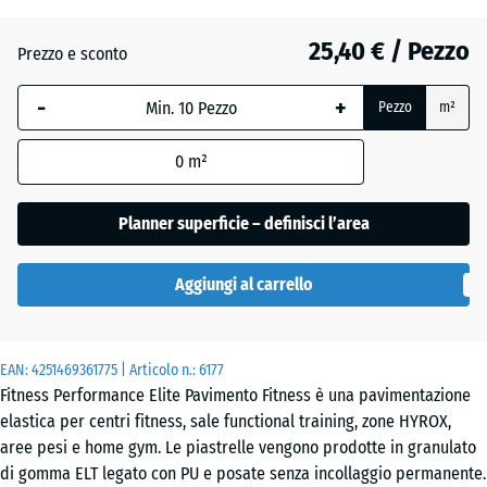
x
10
25,40 € / Pezzo
Prezzo e sconto
mm
-
+
La
Pezzo
m²
dimensione
selezionata,
0
m²
evidenziata
in blu,
Planner superficie – definisci l’area
viene
utilizzata
Aggiungi al carrello
per il
calcolo del
fabbisogno
(salvo
EAN:
4251469361775
| Articolo n.:
6177
Fitness Performance Elite Pavimento Fitness è una pavimentazione
diversa
elastica per centri fitness, sale functional training, zone HYROX,
indicazione
aree pesi e home gym. Le piastrelle vengono prodotte in granulato
nei dati del
di gomma ELT legato con PU e posate senza incollaggio permanente.
prodotto).