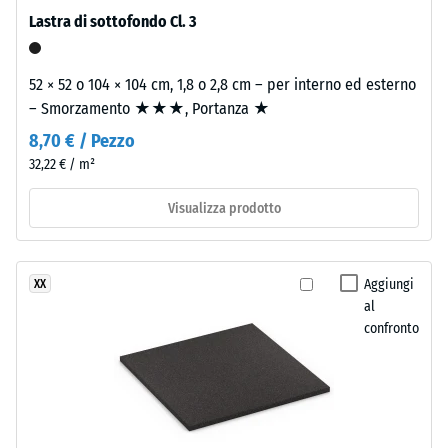
Indica
biadesivo.
Lastra di sottofondo Cl. 3
la
Superfici
misura
asciutte,
in
52 × 52 o 104 × 104 cm, 1,8 o 2,8 cm – per interno ed esterno
pulite,
cui
– Smorzamento ★★★, Portanza ★
prive
il
di
8,70 € / Pezzo
materiale
grassi.
32,22 € / m²
si
Il
deforma
nastro
Visualizza prodotto
quando
biadesivo
viene
è
applicata
un'alternativa
Aggiungi
XX
una
valida
al
determinata
per
confronto
forza.
applicazioni
Una
riposizionabili.
profondità
di
Struttura
impronta