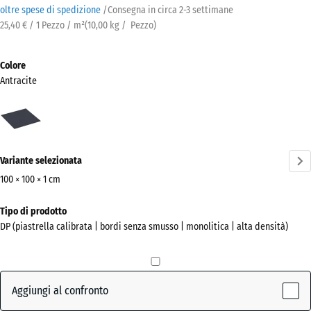
oltre spese di spedizione
/
Consegna in circa
2-3 settimane
25,40 € / 1 Pezzo / m²
(
10,00
kg
/ Pezzo)
Colore
Antracite
Antracite
(active)
Variante selezionata
100 × 100 × 1 cm
Dimensioni
Tipo di prodotto
per
DP (piastrella calibrata | bordi senza smusso | monolitica | alta densità)
la
spedizione
1000
x
Aggiungi al confronto
1000