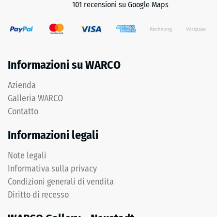
La
101 recensioni su Google Maps
essere
resistenza
assicurato
alla
mediante
compressione
misure
viene
costruttive.
determinata
Informazioni su WARCO
La
utilizzando
posa
il
Azienda
avviene
metodo
Galleria WARCO
su
di
sottofondo
Contatto
prova
permanentemente
specificato
Informazioni legali
portante.
nella
Consultare
norma
Note legali
le
BS
Informativa sulla privacy
istruzioni
7188:1998.
di
Condizioni generali di vendita
Un
montaggio.
Diritto di recesso
corpo
di