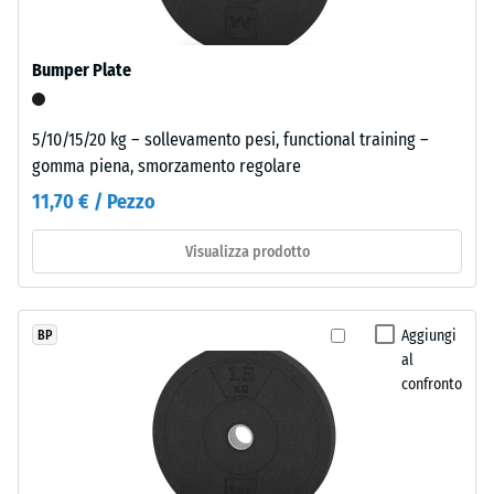
di
conferisce
ammaccatura
il
Bumper Plate
colore
residua
alla
dopo
superficie
5/10/15/20 kg – sollevamento pesi, functional training –
24
del
gomma piena, smorzamento regolare
granulato.
ore
11,70 € / Pezzo
di
Installazione
Visualizza prodotto
scarico
–
(BS
Lavorazione
–
7188)
Aggiungi
BP
Montaggio
al
confronto
Per
uso
/ 5
temporaneo