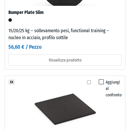
l'elemento
può
Bumper Plate Slim
essere
La
posato.
resistenza
Per
15/20/25 kg – sollevamento pesi, functional training –
alla
uso
nucleo in acciaio, profilo sottile
compressione
permanente
56,60 € / Pezzo
di
o
un
con
Visualizza prodotto
materiale
carichi
descrive
orizzontali,
la
incollare
sua
Aggiungi
XX
con
al
capacità
adesivo
confronto
di
poliuretanico
resistere
permanentemente
a
elastico
carichi
o
localizzati.
nastro