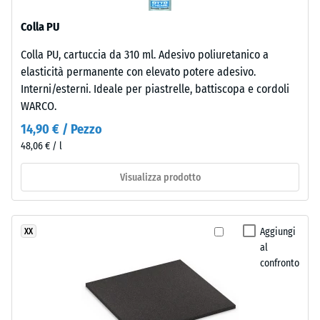
legato
all'acqua
con
(EN 12616) –
Colla PU
poliuretano.
Scala 1 =
Colla PU, cartuccia da 310 ml. Adesivo poliuretanico a
ELT
Infiltrazione
elasticità permanente con elevato potere adesivo.
ca. 0 mm/h
significa
(0 l/h/m²)
Interni/esterni. Ideale per piastrelle, battiscopa e cordoli
“End
WARCO.
of
Resistenza
Life
14,90 € / Pezzo
allo
Tyres”.
scivolamento
48,06 € / l
La
(EN 16165) –
granulometria
Valore scala
Visualizza prodotto
2 = angolo
fine
medio di
produce
accettazione
una
Aggiungi
XX
ca. 13°,
superficie
al
gruppo R10
compatta
confronto
e
Isolamento
omogenea
termico –
Valore scala
con