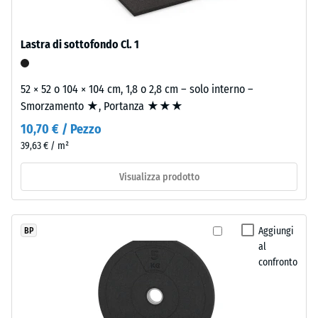
2 =
struttura
Conduttività
regolare.
termica ca.
Lastra di sottofondo Cl. 1
Per
0,12 W/(m·K)
i
Resistenza
colori
52 × 52 o 104 × 104 cm, 1,8 o 2,8 cm – solo interno –
nero
alla
Smorzamento ★, Portanza ★★★
e
compressione
10,70 € / Pezzo
antracite
-
39,63 € / m²
viene
utilizzato
Valore
Visualizza prodotto
un
scala
legante
5
trasparente;
Aggiungi
BP
nelle
=
al
varianti
ca.
confronto
colorate
0
il
legante
mm
pigmentato