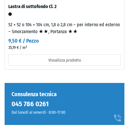
del
ridotta
Lastra di sottofondo Cl. 2
lato
indica
inferiore
un’elevata
resistenza
52 × 52 o 104 × 104 cm, 1,8 o 2,8 cm – per interno ed esterno
alla
– Smorzamento ★★, Portanza ★★
Il
compressione,
lato
9,50 € / Pezzo
mentre
inferiore
35,19 € / m²
una
è
profondità
Visualizza prodotto
completamente
maggiore
piano
indica
e
una
privo
minore
di
resistenza
Consulenza tecnica
strutture
ai
impresse.
045 786 0261
carichi
Il
Dal lunedì al venerdì · 8:00–17:00
puntuali.
prodotto
Tali
poggia
carichi