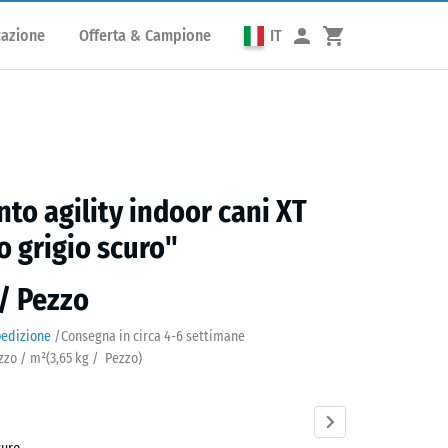
cazione
Offerta & Campione
IT
to agility indoor cani XT
o grigio scuro"
 / Pezzo
pedizione
/
Consegna in circa
4-6 settimane
ezzo / m²
(
3,65
kg
/ Pezzo)