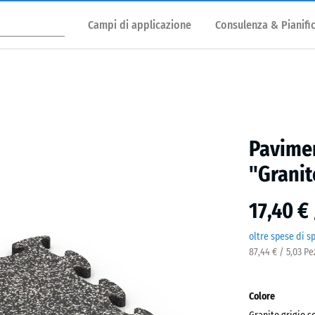
Campi di applicazione
Consulenza & Pianifi
Pavimen
"Granit
17,40 €
oltre spese di s
87,44 € / 5,03 P
Colore