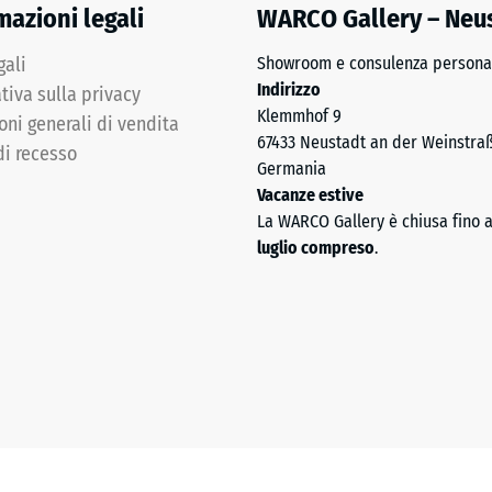
mazioni legali
WARCO Gallery – Neu
gali
Showroom e consulenza personal
i.
Indirizzo
tiva sulla privacy
Klemmhof 9
oni generali di vendita
67433 Neustadt an der Weinstra
di recesso
Germania
Vacanze estive
La WARCO Gallery è chiusa fino 
luglio compreso
.
e
a
nata