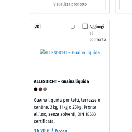
ca.
in
Visualizza prodotto
diverse
0,25
tonalità
mm
di
Aggiungi
AD
di
grigio
al
e
ammac
confronto
nero
resid
e
dopo
legante
poliuretanico
24
trasparente
ore
resistente
ALLESDICHT – Guaina liquida
di
ai
raggi
scari
UV.
Guaina liquida per tetti, terrazze e
(BS
La
cantine. 3 kg, 11 kg o 25 kg. Pronta
7188)
miscela
all’uso, senza solventi, DIN 18533
crea
certificata.
una
36,20 € / Pezzo