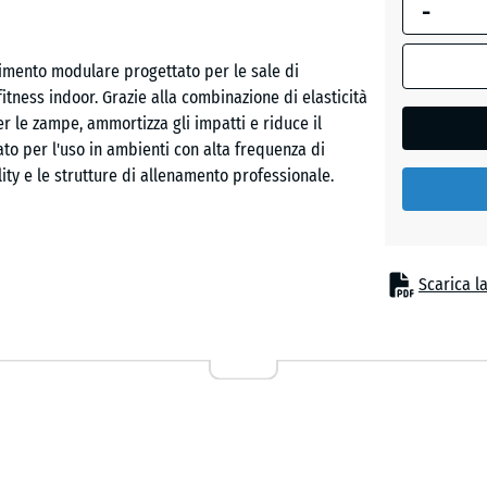
-
dimension
selezionata
evidenziata
timento modulare progettato per le sale di
Etna
in blu,
fitness indoor. Grazie alla combinazione di elasticità
viene
er le zampe, ammortizza gli impatti e riduce il
utilizzata
to per l'uso in ambienti con alta frequenza di
Granito
per il
ity e le strutture di allenamento professionale.
grigio
calcolo del
fabbisogno
(salvo
Lavand
diversa
iano e portante. L'incastro a puzzle con giunto
Scarica l
indicazione
, rendendo quasi invisibile la giunzione tra le
nei dati del
facilmente il pavimento alle dimensioni dell'area e
Prato
prodotto).
inglese
44,6
ndo
x
44,6
Rattan
contro il freddo del suolo, un aspetto fondamentale
x
nte all'abrasione e al calpestio continuo,