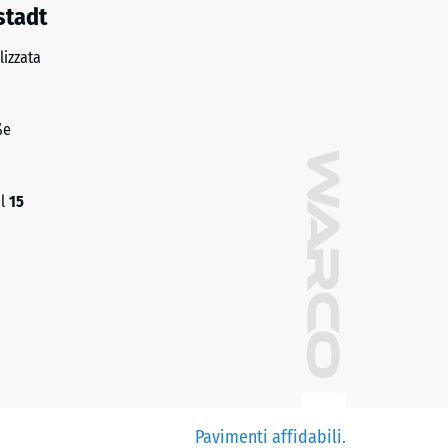
stadt
izzata
ße
al
15
Pavimenti affidabili.