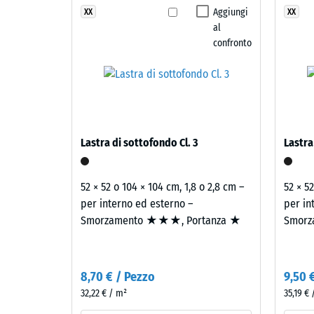
struttura
Aggiungi
XX
XX
Classe d
al
Resisten
confronto
Permeabi
I
Resisten
prodotti
nella
Isolamen
tonalità
Resis
Lastra di sottofondo Cl. 3
Lastra
Granito
alla
grigio
compr
scuro
52 × 52 o 104 × 104 cm, 1,8 o 2,8 cm –
52 × 5
sono
-
per interno ed esterno –
per in
realizzati
Smorzamento ★★★, Portanza ★
Smorz
Valor
con
scala
granulato
di
4
8,70 € / Pezzo
9,50 
gomma
=
32,22 € / m²
35,19 €
EPDM