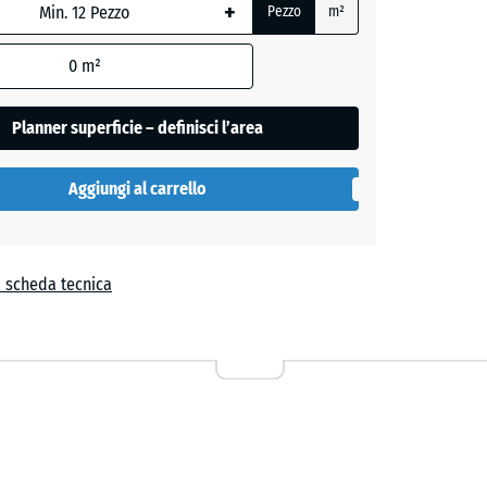
+
e
Pezzo
m²
,
0
m²
Planner superficie – definisci l’area
Aggiungi al carrello
a
a scheda tecnica