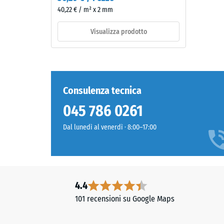
superficie
40,22 € / m² x 2 mm
variegata
4 / 5
dall'aspetto
Visualizza prodotto
simile
alla
pietra
La
naturale
resisten
scura.
Consulenza tecnica
alla
Poiché
045 786 0261
compres
l'EPDM
di
è
Dal lunedì al venerdì · 8:00–17:00
un
naturalmente
material
resistente
descrive
ai
la
raggi
4.4
sua
UV
capacità
e
101 recensioni su Google Maps
di
i
resister
pigmenti