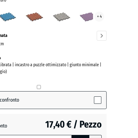
curo
to
Atlantico
Etna
Granito
Lavanda
+ 4
o
grigio
o
ve)
onata
 cm
o
alibrata | incastro a puzzle ottimizzato | giunto minimale |
gio)
 confronto
tive)
17,40 € / Pezzo
onto
o