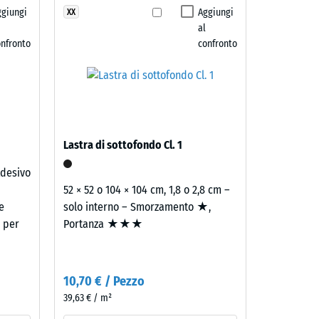
ggiungi
Aggiungi
XX
trito ca. 0,38
al
o buono" (BS 7188)
onfronto
confronto
e ca. 15°, gruppo R10
Lastra di sottofondo Cl. 1
Adesivo
52 × 52 o 104 × 104 cm, 1,8 o 2,8 cm –
e
solo interno – Smorzamento ★,
e per
Portanza ★★★
i
10,70 € / Pezzo
39,63 € / m²