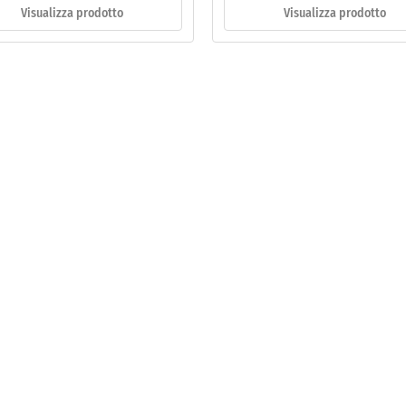
Visualizza prodotto
Visualizza prodotto
catura
ua
co