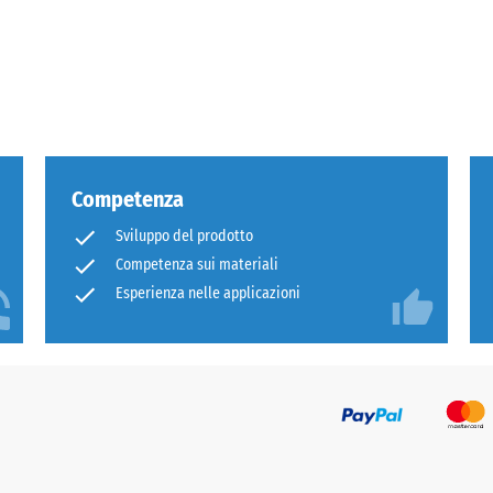
za
Competenza
Sviluppo del prodotto
sione
Competenza sui materiali
Esperienza nelle applicazioni
e
e