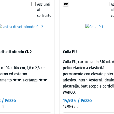
stato
Aggiungi
A
OP
i resistenza allo scivolamento DS (EN 14041) - Valore scala 2 = Coefficiente di at
selezionato
al
al
alcun
za all'abrasione – Resistenza all'usura abrasiva – Valore della scala 3 = "molt
confronto
c
prodotto
lità all'acqua (EN 12616) – Scala 2 = Infiltrazione fino a 10 mm/h (10 l/h/m²)
per
il
za allo scivolamento (EN 16165) – Valore scala 3 = angolo medio di accettazion
confronto.
to termico – Valore scala 2 = Conduttività termica ca. 0,12 W/(m·K)
tenza
 di sottofondo Cl. 2
Colla PU
Colla PU, cartuccia da 310 ml. 
essione
2 o 104 × 104 cm, 1,8 o 2,8 cm –
poliuretanico a elasticità
terno ed esterno –
permanente con elevato poter
amento ★★, Portanza ★★
adesivo. Interni/esterni. Ideal
e
piastrelle, battiscopa e cordol
WARCO.
€ / Pezzo
14,90 € / Pezzo
 / m²
48,06 € / l