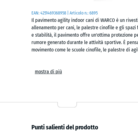
EAN:
4251469368958
| Articolo n.:
6895
Il pavimento agility indoor cani di WARCO è un rives
allenamento per cani, le palestre cinofile e gli spazi 
e stabilità, il pavimento offre un'ottima protezione p
rumore generato durante le attività sportive. È pensa
movimento come le scuole cinofile, le palestre di agil
Posa semplice e configurazione modulare
mostra di più
Le piastrelle sono posate flottanti su un sottofondo p
capillare consente di mantenere stabile la superficie
piastrelle. Il sistema modulare consente di adattare 
alle necessità di utilizzo.
Rinforzo contro il freddo e protezione per il sottofo
Punti salienti del prodotto
La struttura del pavimento è progettata per isolare 
nelle strutture non riscaldate. La superficie è resiste