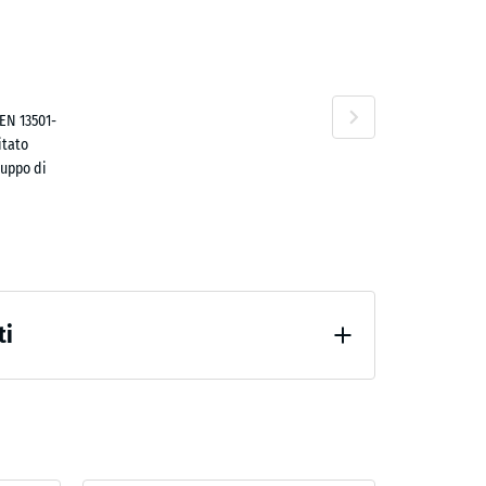
ta
no
EN 13501-
itato
luppo di
,50 €
ti
po 24 ore di scarico (BS 7188)
percepibile