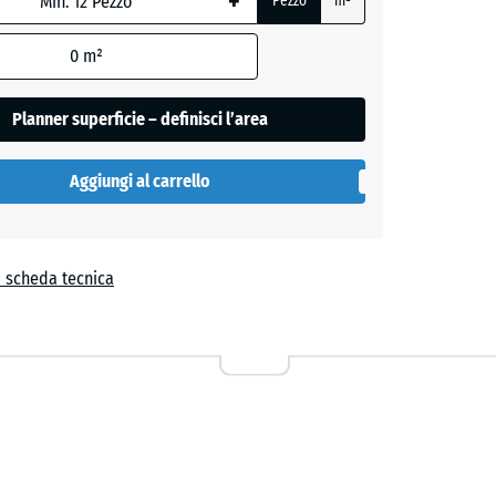
+
Pezzo
m²
0
m²
Planner superficie – definisci l’area
Aggiungi al carrello
a
a scheda tecnica