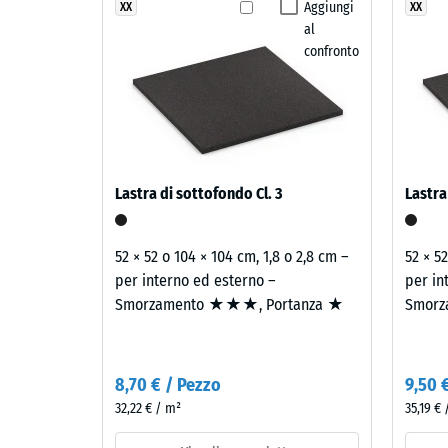
struttura
seguendo la pendenza del sottofondo.
arancio
Aggiungi
XX
XX
Classe d
al
e
Resisten
confronto
bruno
si
Permeabi
combinano
Resisten
in
una
Isolamen
texture
Resiste
Lastra di sottofondo Cl. 3
Lastra
energica
Resis
con
una
alla
52 × 52 o 104 × 104 cm, 1,8 o 2,8 cm –
52 × 5
marcata
per interno ed esterno –
per in
compr
presenza
Smorzamento ★★★, Portanza ★
Smorz
-
cromatica.
Valor
scala
Materiale
8,70 € / Pezzo
9,50 
–
32,22 € / m²
1
35,19 €
Componenti
=