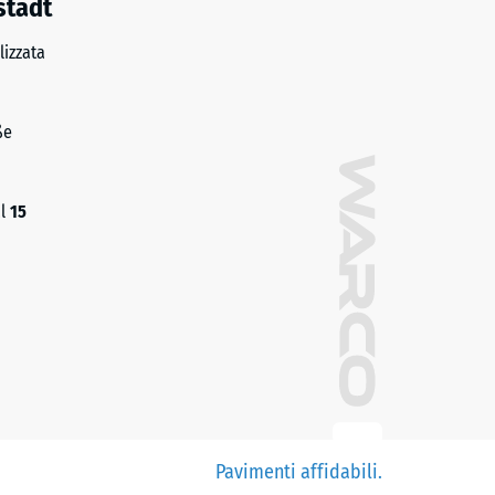
stadt
izzata
ße
al
15
Pavimenti affidabili.