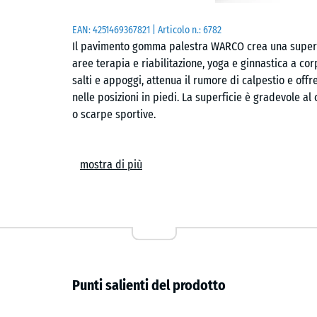
EAN:
4251469367821
| Articolo n.:
6782
Il pavimento gomma palestra WARCO crea una superfi
aree terapia e riabilitazione, yoga e ginnastica a corp
salti e appoggi, attenua il rumore di calpestio e offr
nelle posizioni in piedi. La superficie è gradevole al 
o scarpe sportive.
Posa semplice
mostra di più
Le piastrelle si posano flottanti su un sottofondo pia
puzzle calibrato unisce gli elementi in modo sicuro e
capillare che resta quasi invisibile nella superficie. I 
eseguono con seghetto alternativo o sega circolare. 
sostituite o integrate.
Comfort acustico e uso sportivo
Punti salienti del prodotto
Durante corsi, stretching, fisioterapia o esercizi funz