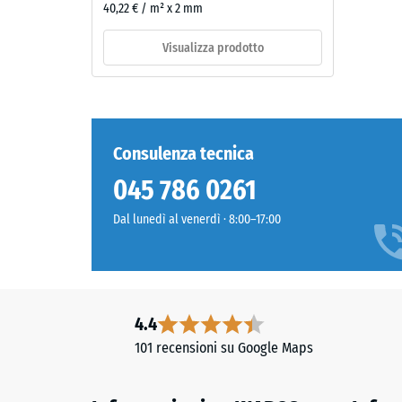
40,22 € / m² x 2 mm
composto
da
Visualizza prodotto
1 / 5
granulato
EPDM
di
nuova
produzione,
Consulenza tecnica
La
colorato
resisten
045 786 0261
in
alla
massa
Dal lunedì al venerdì · 8:00–17:00
compres
e
di
legato
un
con
material
poliuretano
descrive
stabilizzato
4.4
la
ai
101 recensioni su Google Maps
sua
raggi
capacità
UV.
di