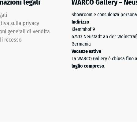
mazioni legali
WARCO Gallery – Neu
e
gali
Showroom e consulenza personal
Indirizzo
tiva sulla privacy
i.
Klemmhof 9
oni generali di vendita
67433 Neustadt an der Weinstra
di recesso
Germania
Vacanze estive
La WARCO Gallery è chiusa fino 
luglio compreso
.
e
a
nata