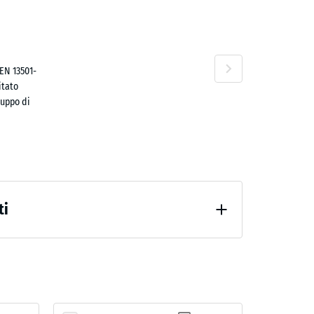
ta
EN 13501-
no
itato
luppo di
ti
24 ore di scarico (BS 7188)
confortevole