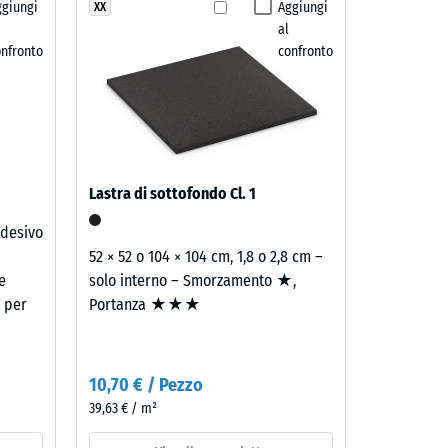
ggiungi
Aggiungi
XX
trito ca. 0,53
al
o" (BS 7188)
onfronto
confronto
e ca. 16°, gruppo R10
Lastra di sottofondo Cl. 1
Adesivo
52 × 52 o 104 × 104 cm, 1,8 o 2,8 cm –
e
solo interno – Smorzamento ★,
e per
Portanza ★★★
i
10,70 € / Pezzo
39,63 € / m²