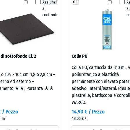
Aggiungi
A
OP
i resistenza allo scivolamento DS (EN 14041) - Valore scala 4 = Coefficiente di at
selezionato
al
al
alcun
za all'abrasione – Resistenza all'usura abrasiva – Valore della scala 2 = "buon
confronto
c
prodotto
lità all'acqua (EN 12616) – Scala 5 = Infiltrazione ca. 1000 mm/h (1000 l/h/m²)
per
il
za allo scivolamento (EN 16165) – Valore scala 4 = angolo medio di accettazion
confronto.
to termico – Valore scala 2 = Conduttività termica ca. 0,12 W/(m·K)
nte al gelo
 di sottofondo Cl. 2
Colla PU
tenza
Colla PU, cartuccia da 310 ml. 
2 o 104 × 104 cm, 1,8 o 2,8 cm –
poliuretanico a elasticità
terno ed esterno –
permanente con elevato poter
essione
amento ★★, Portanza ★★
adesivo. Interni/esterni. Ideal
piastrelle, battiscopa e cordol
e
WARCO.
€ / Pezzo
14,90 € / Pezzo
 / m²
48,06 € / l