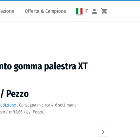
cazione
Offerta & Campione
IT
nto gomma palestra XT
 / Pezzo
pedizione
/
Consegna in circa
4-6 settimane
ezzo / m²
(
2,86
kg
/ Pezzo)