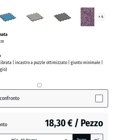
Atlantico
Granito
Granito
Lavanda
+ 4
ve)
grigio
grigio
scuro
onata
 cm
o
alibrata | incastro a puzzle ottimizzato | giunto minimale |
gio)
 confronto
ive)
18,30 € / Pezzo
o
onto