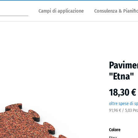
Campi di applicazione
Consulenza & Pianifi
Pavime
"Etna"
18,30 €
oltre spese di s
91,96 € / 5,03 P
Colore