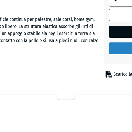
-
Granito
grigio
cie continua per palestre, sale corsi, home gym,
o libero. La struttura elastica assorbe gli urti di
e un appoggio stabile sia negli esercizi a terra sia
Granito
contatto con la pelle e si usa a piedi nudi, con calze
grigio
scuro
Lavand
no e portante, senza fissaggi aggiuntivi. L'incastro a
Scarica l
, grazie ai bordi senza smusso, forma un giunto
tagli lungo pareti, colonne o attrezzi fissi si
Prato
Singole piastrelle possono essere sollevate,
inglese
Rattan
ionali, il rivestimento riduce la trasmissione dei