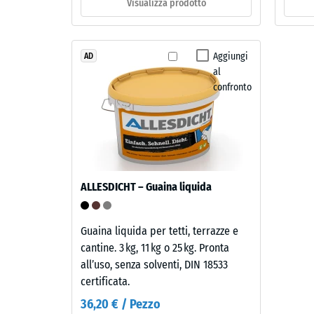
e
Visualizza prodotto
ca.
struttura
1
Aggiungi
AD
Il
mm
al
prodotto
di
confronto
ha
ammac
una
struttura
resid
a
dopo
due
24
strati.
ALLESDICHT – Guaina liquida
Lo
ore
strato
di
d'usura,
Guaina liquida per tetti, terrazze e
scari
spesso
cantine. 3 kg, 11 kg o 25 kg. Pronta
circa
all’uso, senza solventi, DIN 18533
(BS
3,3
certificata.
7188)
mm,
36,20 € / Pezzo
è