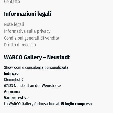
Contatto
distribuzione
profondità
uniforme
di
Informazioni legali
dei
impronta
carichi.
ridotta
Note legali
Senza
indica
Informativa sulla privacy
fase
un’elevata
Condizioni generali di vendita
la
resistenza
Diritto di recesso
fuga
alla
rimane
compressione,
WARCO Gallery – Neustadt
invisibile:
mentre
superficie
una
Showroom e consulenza personalizzata
continua
profondità
Indirizzo
e
maggiore
Klemmhof 9
omogenea.
indica
67433 Neustadt an der Weinstraße
una
Germania
minore
Struttura
Vacanze estive
resistenza
del
La WARCO Gallery è chiusa fino al
15 luglio compreso
.
ai
lato
carichi