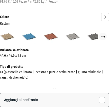
91,96 € / 5,03 Pezzo / m²
(
2,86
kg
/ Pezzo)
Colore
Rattan
Rattan
Atlantico
Etna
Granito
Gran
+ 4
(active)
grigio
grig
scur
Ulteriori
Variante selezionata
informazioni
44,6 x 44,6 x 1,8 cm
sui
colori?
Tipo di prodotto
XT (piastrella calibrata | incastro a puzzle ottimizzato | giunto minimale |
Mostra
canali di drenaggio)
la
palette
colori
Aggiungi al confronto
(active)
Rattan