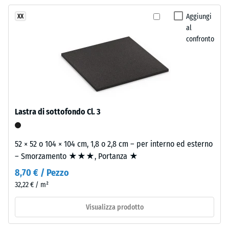
stato
rattan
scarico (BS
selezionato
e
Aggiungi
XX
7188)
alcun
al
degli
prodotto
Densità
confronto
arredi
apparente
per
outdoor.
- valore
il
scala 1 =
confronto.
fino a 780
Materiale
kg/m³
–
Componenti
Lastra di sottofondo Cl. 3
Smorzamento
e
di urti,
struttura
vibrazioni e
52 × 52 o 104 × 104 cm, 1,8 o 2,8 cm – per interno ed esterno
rumori da
– Smorzamento ★★★, Portanza ★
calpestio –
Il
Valore scala 2
8,70 € / Pezzo
prodotto
=
32,22 € / m²
ha
attenuazione
una
confortevole
Visualizza prodotto
struttura
Classe di
a