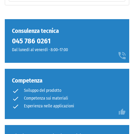
strato
/ 5
inferiore
è
pressato
Consulenza tecnica
a
045 786 0261
La
bassa
resistenza
densità.
Dal lunedì al venerdì · 8:00–17:00
alla
compressione
Installazione
di
–
un
Competenza
Lavorazione
materiale
–
Sviluppo del prodotto
descrive
Montaggio
Competenza sui materiali
la
sua
Esperienza nelle applicazioni
Denti
capacità
arrotondati
di
come
resistere