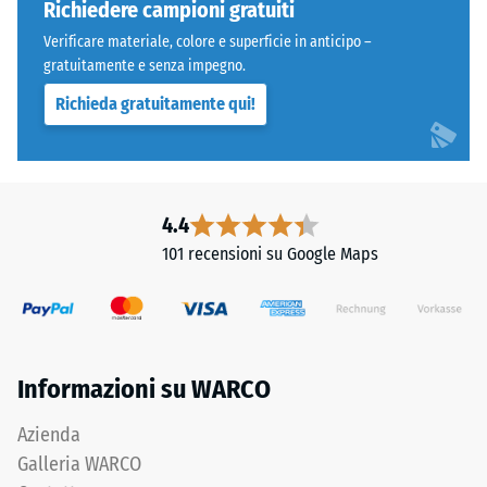
4035,
a
Richiedere campioni gratuiti
ma
carichi
Verificare materiale, colore e superficie in anticipo –
bordi
localizzati.
gratuitamente e senza impegno.
squadrati
Indica
Richieda gratuitamente qui!
senza
la
fase.
misura
Strato
in
superiore
cui
in
il
4.4
sandwich
materiale
101 recensioni su Google Maps
stabilizza
si
gli
deforma
elementi
quando
superiori
viene
mediante
applicata
Informazioni su WARCO
l'incastro.
una
Denti
determinata
Azienda
arrotondati
forza.
Galleria WARCO
assicurano
Una