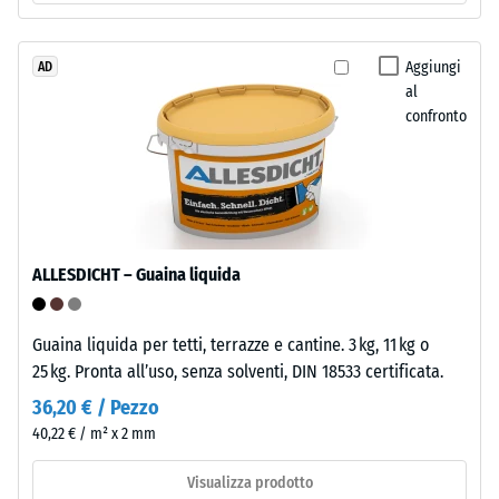
con
1
granulato
mm
ELT
Aggiungi
AD
di
al
nero
confronto
e
ammaccatura
pulito
residua
di
dopo
granulometria
grossa,
24
legato
ore
ALLESDICHT – Guaina liquida
con
di
poliuretano.
ELT
scarico
Guaina liquida per tetti, terrazze e cantine. 3 kg, 11 kg o
significa
25 kg. Pronta all’uso, senza solventi, DIN 18533 certificata.
(BS
"End
36,20 € / Pezzo
7188)
of
40,22 € / m² x 2 mm
Life
Tyres".
Visualizza prodotto
Lo