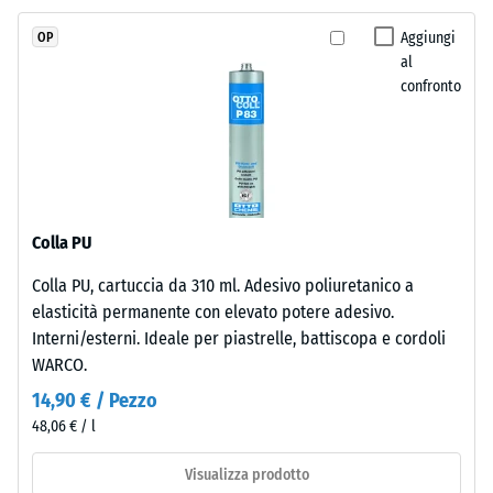
all'acqua
massa
(EN 12616) –
Aggiungi
OP
e
Scala 5 =
al
legato
Infiltrazione
confronto
con
ca. 1000
mm/h (1000
poliuretano
l/h/m²)
stabilizzato
ai
Resistenza
raggi
allo
UV.
scivolamento
Colla PU
L'EPDM
(EN 16165) –
Colla PU, cartuccia da 310 ml. Adesivo poliuretanico a
è
Valore scala
elasticità permanente con elevato potere adesivo.
4 = angolo
una
medio di
Interni/esterni. Ideale per piastrelle, battiscopa e cordoli
gomma
accettazione
WARCO.
etilene-
ca. 16°,
propilene-
14,90 € / Pezzo
gruppo R10
diene
48,06 € / l
monomero
Isolamento
priva
termico –
Visualizza prodotto