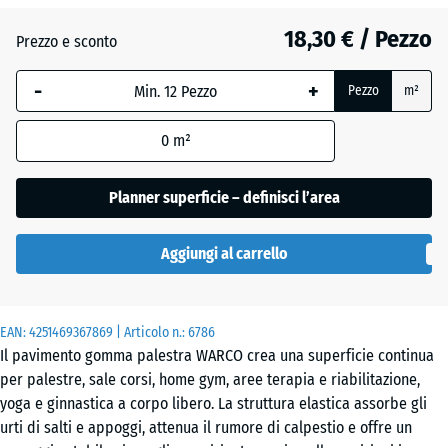
18,30 € / Pezzo
Atlantico
Prezzo e sconto
-
+
Pezzo
m²
Etna
0
m²
Granito
Planner superficie – definisci l’area
grigio
Aggiungi al carrello
Granito
grigio
EAN:
4251469367869
| Articolo n.:
6786
scuro
Il pavimento gomma palestra WARCO crea una superficie continua
per palestre, sale corsi, home gym, aree terapia e riabilitazione,
yoga e ginnastica a corpo libero. La struttura elastica assorbe gli
Lavanda
urti di salti e appoggi, attenua il rumore di calpestio e offre un