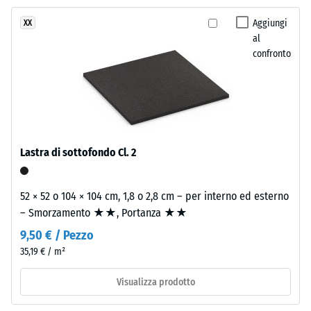
resistenza
due
allo
Aggiungi
XX
strati.
scivolamento
al
Lo
DS (EN 14041)
confronto
strato
- Valore scala
d'usura,
4 =
spesso
Coefficiente
circa
di attrito ca.
3,3
0,53
mm,
Lastra di sottofondo Cl. 2
Resistenza
è
all'abrasione
composto
– Resistenza
da
52 × 52 o 104 × 104 cm, 1,8 o 2,8 cm – per interno ed esterno
all'usura
granulato
– Smorzamento ★★, Portanza ★★
abrasiva –
EPDM
Valore della
9,50 € / Pezzo
di
scala 2 =
35,19 € / m²
nuova
"buono" (BS
7188)
produzione,
Visualizza prodotto
colorato
Permeabilità
in