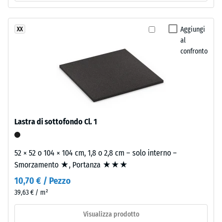
Valore scala
di
2 =
sostanze
Conduttività
nocive.
Aggiungi
XX
termica ca.
La
al
0,12 W/(m·K)
superficie
confronto
dello
Resistente
strato
al gelo
superiore
Resistenza
mantiene
alla
una
compressione
struttura
Lastra di sottofondo Cl. 1
a
-
pori
Valore
52 × 52 o 104 × 104 cm, 1,8 o 2,8 cm – solo interno –
aperti.
Smorzamento ★, Portanza ★★★
scala
Lo
10,70 € / Pezzo
strato
1
portante
39,63 € / m²
=
è
Visualizza prodotto
ca.
realizzato