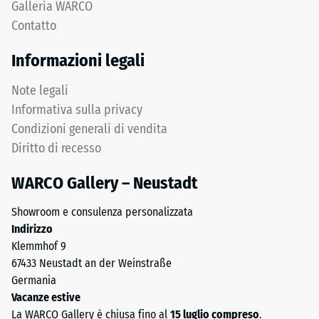
Galleria WARCO
Una
pulito
Contatto
profondità
di
di
granulometria
Informazioni legali
impronta
grossa,
ridotta
legato
Note legali
indica
con
Informativa sulla privacy
un’elevata
poliuretano.
Condizioni generali di vendita
resistenza
ELT
Diritto di recesso
alla
significa
compressione,
"End
WARCO Gallery – Neustadt
mentre
of
una
Life
Showroom e consulenza personalizzata
profondità
Tyres".
Indirizzo
maggiore
Lo
Klemmhof 9
indica
strato
67433 Neustadt an der Weinstraße
una
inferiore
Germania
minore
è
Vacanze estive
resistenza
pressato
La WARCO Gallery è chiusa fino al
15 luglio compreso
.