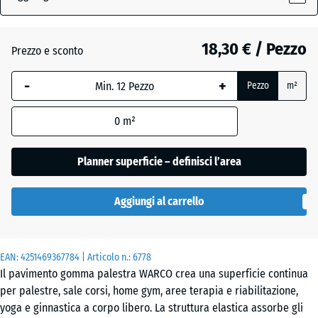
grigio
(active)
scuro
18,30 € / Pezzo
Prezzo e sconto
-
+
Atlantico
Pezzo
m²
0
m²
Etna
Planner superficie – definisci l’area
Granito
Aggiungi al carrello
grigio
EAN:
4251469367784
| Articolo n.:
6778
Lavanda
Il pavimento gomma palestra WARCO crea una superficie continua
per palestre, sale corsi, home gym, aree terapia e riabilitazione,
yoga e ginnastica a corpo libero. La struttura elastica assorbe gli
Prato