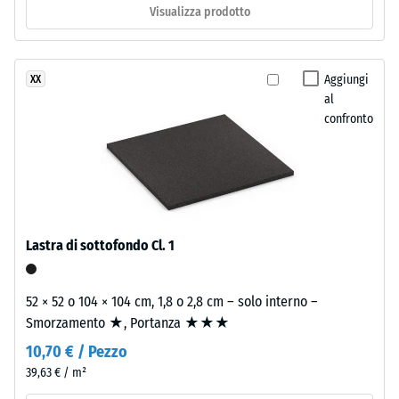
termico –
Visualizza prodotto
Valore scala
Materiale
2 =
–
Conduttività
Aggiungi
XX
Componenti
termica ca.
al
0,12 W/(m·K)
e
confronto
struttura
Resistente
al gelo
Il
Resistenza
prodotto
alla
ha
compressione
una
Lastra di sottofondo Cl. 1
struttura
-
a
Valore
52 × 52 o 104 × 104 cm, 1,8 o 2,8 cm – solo interno –
due
Smorzamento ★, Portanza ★★★
scala
strati.
10,70 € / Pezzo
Lo
1
strato
39,63 € / m²
=
d'usura,