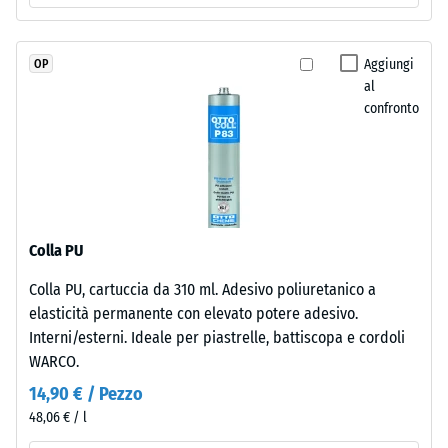
è
Permeabilità
naturalmente
all'acqua
resistente
(EN 12616) –
Aggiungi
OP
ai
Scala 5 =
al
Infiltrazione
raggi
confronto
ca. 1000
UV
mm/h (1000
e
l/h/m²)
i
pigmenti
Resistenza
sono
allo
incorporati
scivolamento
Colla PU
(EN 16165) –
nel
Colla PU, cartuccia da 310 ml. Adesivo poliuretanico a
Valore scala
granulato,
elasticità permanente con elevato potere adesivo.
4 = angolo
la
medio di
Interni/esterni. Ideale per piastrelle, battiscopa e cordoli
colorazione
accettazione
WARCO.
rimane
ca. 16°,
stabile
14,90 € / Pezzo
gruppo R10
nel
48,06 € / l
Isolamento
tempo.