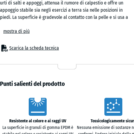
urti di salti e appoggi, attenua il rumore di calpestio e offre un
inglese
appoggio stabile sia negli esercizi a terra sia nelle posizioni in
piedi. La superficie è gradevole al contatto con la pelle e si usa a
piedi nudi, con calze o scarpe sportive.
Rattan
mostra di più
Posa semplice
Le piastrelle si posano flottanti su un sottofondo piano e portante,
senza fissaggi aggiuntivi. L'incastro a puzzle calibrato unisce gli
Scarica la scheda tecnica
elementi in modo sicuro e, grazie ai bordi senza smusso, forma un
Terracotta
giunto capillare che resta quasi invisibile nella superficie. I tagli
lungo pareti, colonne o attrezzi fissi si eseguono con seghetto
alternativo o sega circolare. Singole piastrelle possono essere
sollevate, sostituite o integrate.
Travertino
Punti salienti del prodotto
Comfort acustico e uso sportivo
Durante corsi, stretching, fisioterapia o esercizi funzionali, il
Caratteristiche
rivestimento riduce la trasmissione dei rumori verso il solaio e
rende più discreti passi, atterraggi e spostamenti. L'assorbimento
degli urti aiuta a limitare i picchi di carico su articolazioni e tendini,
Resistente al colore e ai raggi UV
Tossicologicamente sicu
senza compromettere la stabilità durante gli esercizi. La superficie
La superficie in granuli di gomma EPDM è
Nessuna emissione di sostanze n
antiscivolo sostiene i cambi di postura ed è adatta anche a sale