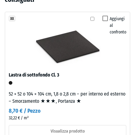
residua dopo
ancora
scuro
24 ore di
stato
sono
scarico (BS
selezionato
realizzati
Aggiungi
XX
7188)
alcun
al
con
prodotto
Densità
confronto
granulato
apparente
per
di
- valore
il
gomma
scala 1 =
confronto.
EPDM
fino a 780
in
kg/m³
diverse
Lastra di sottofondo Cl. 3
Smorzamento
tonalità
di urti,
di
vibrazioni e
grigio
52 × 52 o 104 × 104 cm, 1,8 o 2,8 cm – per interno ed esterno
rumori da
e
– Smorzamento ★★★, Portanza ★
calpestio –
nero
Valore scala 2
8,70 € / Pezzo
e
=
32,22 € / m²
legante
attenuazione
poliuretanico
confortevole
Visualizza prodotto
trasparente