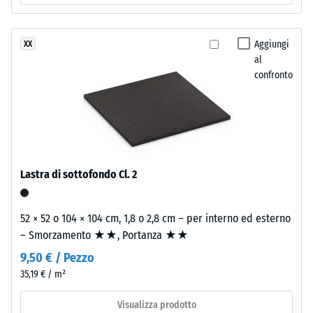
Classe di
resistente
resistenza
ai
allo
Aggiungi
XX
raggi
scivolamento
al
UV.
DS (EN 14041)
confronto
La
- Valore scala
miscela
4 =
crea
Coefficiente
una
di attrito ca.
0,53
superficie
variegata
Lastra di sottofondo Cl. 2
Resistenza
dall'aspetto
all'abrasione
simile
– Resistenza
alla
52 × 52 o 104 × 104 cm, 1,8 o 2,8 cm – per interno ed esterno
all'usura
pietra
– Smorzamento ★★, Portanza ★★
abrasiva –
naturale
Valore della
9,50 € / Pezzo
scala 2 =
scura.
35,19 € / m²
"buono" (BS
Poiché
7188)
l'EPDM
Visualizza prodotto