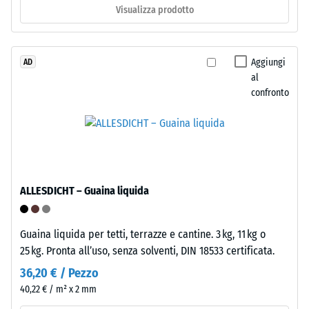
Visualizza prodotto
ca.
spesso
circa
1
3,3
mm
mm,
Aggiungi
AD
di
al
è
confronto
composto
ammaccatura
da
residua
granulato
dopo
EPDM
di
24
nuova
ore
ALLESDICHT – Guaina liquida
produzione,
di
colorato
in
scarico
Guaina liquida per tetti, terrazze e cantine. 3 kg, 11 kg o
massa
25 kg. Pronta all’uso, senza solventi, DIN 18533 certificata.
(BS
e
36,20 € / Pezzo
7188)
legato
40,22 € / m² x 2 mm
con