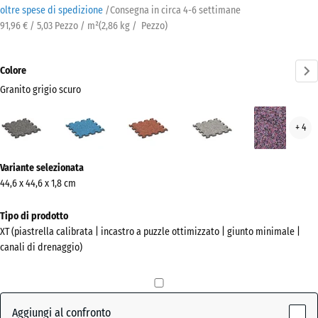
oltre spese di spedizione
/
Consegna in circa
4-6 settimane
91,96 € / 5,03 Pezzo / m²
(
2,86
kg
/ Pezzo)
Colore
Granito grigio scuro
Granito
Atlantico
Etna
Granito
Lav
+ 4
grigio
grigio
scuro
Ulteriori
(active)
Variante selezionata
informazioni
44,6 x 44,6 x 1,8 cm
sui
colori?
Tipo di prodotto
XT (piastrella calibrata | incastro a puzzle ottimizzato | giunto minimale |
Mostra
canali di drenaggio)
la
palette
colori
Aggiungi al confronto
Granito