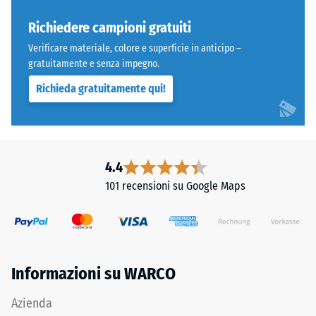
resistere
dello
a
strato
Richiedere campioni gratuiti
carichi
superiore
Verificare materiale, colore e superficie in anticipo –
localizzati.
mantiene
gratuitamente e senza impegno.
Indica
una
Richieda gratuitamente qui!
la
struttura
misura
a
in
pori
cui
aperti.
il
Lo
4.4
materiale
strato
101 recensioni su Google Maps
si
portante
deforma
è
quando
realizzato
viene
con
applicata
granulato
Informazioni su WARCO
una
ELT
determinata
nero
Azienda
forza.
e