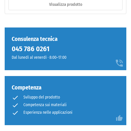
poliuretano
Visualizza prodotto
stabilizzato
ai
/ 5
raggi
UV.
L'EPDM
Consulenza tecnica
è
045 786 0261
La
una
resistenza
gomma
Dal lunedì al venerdì · 8:00–17:00
alla
etilene-
compressione
propilene-
di
diene
un
monomero
Competenza
materiale
priva
Sviluppo del prodotto
descrive
di
Competenza sui materiali
la
sostanze
sua
Esperienza nelle applicazioni
nocive.
capacità
La
di
superficie